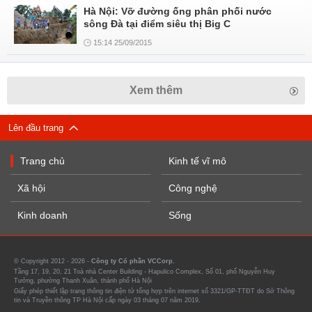
Hà Nội: Vỡ đường ống phân phối nước
sông Đà tại điểm siêu thị Big C
15:14 25/09/2015
Xem thêm
Lên đầu trang
Trang chủ
Kinh tế vĩ mô
Xã hội
Công nghệ
Kinh doanh
Sống
© Copyright 2012 - 2026 -
Công ty Cổ phần VCCorp.
Tầng 17, 19, 20, 21 Toà nhà Center Building - Hapulico Complex, Số 01, phố Nguyễn Huy
Tưởng, phường Thanh Xuân, thành phố Hà Nội
Giấy phép thiết lập trang thông tin điện tử tổng hợp trên internet số 3321/GP-TTĐT do Sở Thông
tin và Truyền thông TP Hà Nội cấp ngày 03 tháng 07 năm 2019.