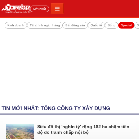
Đọc nhiều
Mới nhất
Kinh doanh
Tài chính ngân hàng
Bất động sản
Quốc tế
Sống
Special
X
TIN MỚI NHẤT: TỔNG CÔNG TY XÂY DỰNG
Siêu đô thị 'nghìn tỷ' rộng 182 ha chậm tiến
độ do tranh chấp nội bộ