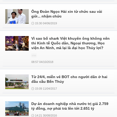
Ông Đoàn Ngọc Hải xin từ chức sau vài
giờ... nhậm chức
15:30 04/06/2019
Vì sao bố shark Việt khuyên ông không nên
thi Kinh tế Quốc dân, Ngoại thương, Học
viện An Ninh, mà lại là đại học Thủy lợi?
08:57 04/10/2018
Từ 24/4, miễn vé BOT cho người dân ở hai
đầu cầu Bến Thủy
15:09 11/04/2017
Dự án doanh nghiệp nhà nước trị giá 2.759
tỷ đồng, nợ phải trả lên tới 2.651 tỷ
14:21 30/08/2016