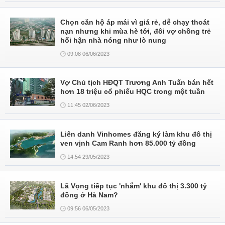
Chọn căn hộ áp mái vì giá rẻ, dễ chạy thoát
nạn nhưng khi mùa hè tới, đôi vợ chồng trẻ
hối hận nhà nóng như lò nung
09:08 06/06/2023
Vợ Chủ tịch HĐQT Trương Anh Tuấn bán hết
hơn 18 triệu cổ phiếu HQC trong một tuần
11:45 02/06/2023
Liên danh Vinhomes đăng ký làm khu đô thị
ven vịnh Cam Ranh hơn 85.000 tỷ đồng
14:54 29/05/2023
Lã Vọng tiếp tục 'nhắm' khu đô thị 3.300 tỷ
đồng ở Hà Nam?
09:56 06/05/2023