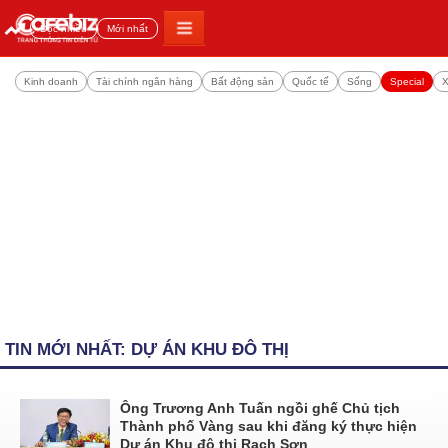
Đọc nhiều
Mới nhất
Kinh doanh
Tài chính ngân hàng
Bất động sản
Quốc tế
Sống
Special
X
TIN MỚI NHẤT: DỰ ÁN KHU ĐÔ THỊ
Ông Trương Anh Tuấn ngồi ghế Chủ tịch
Thành phố Vàng sau khi đăng ký thực hiện
Dự án Khu đô thị Rạch Sơn