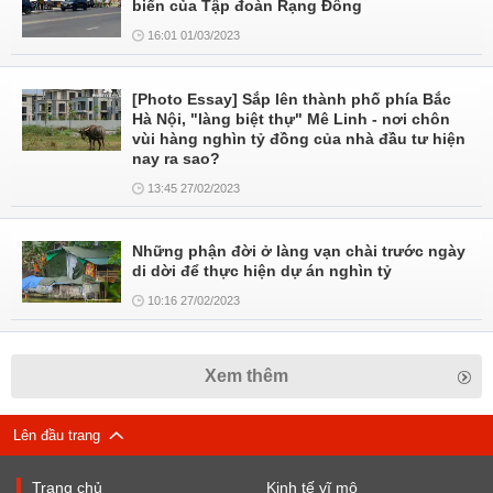
biển của Tập đoàn Rạng Đông
16:01 01/03/2023
[Photo Essay] Sắp lên thành phố phía Bắc
Hà Nội, "làng biệt thự" Mê Linh - nơi chôn
vùi hàng nghìn tỷ đồng của nhà đầu tư hiện
nay ra sao?
13:45 27/02/2023
Những phận đời ở làng vạn chài trước ngày
di dời để thực hiện dự án nghìn tỷ
10:16 27/02/2023
Xem thêm
Lên đầu trang
Trang chủ
Kinh tế vĩ mô