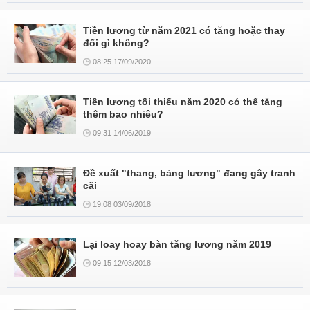
Tiền lương từ năm 2021 có tăng hoặc thay
đổi gì không?
08:25 17/09/2020
Tiền lương tối thiểu năm 2020 có thể tăng
thêm bao nhiêu?
09:31 14/06/2019
Đề xuất "thang, bảng lương" đang gây tranh
cãi
19:08 03/09/2018
Lại loay hoay bàn tăng lương năm 2019
09:15 12/03/2018