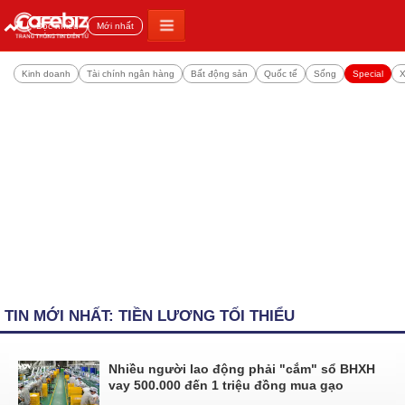
Đọc nhiều
Mới nhất
Kinh doanh
Tài chính ngân hàng
Bất động sản
Quốc tế
Sống
Special
X
TIN MỚI NHẤT: TIỀN LƯƠNG TỐI THIỂU
Nhiều người lao động phải "cắm" sổ BHXH
vay 500.000 đến 1 triệu đồng mua gạo