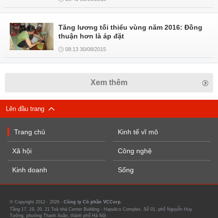
Tăng lương tối thiểu vùng năm 2016: Đồng
thuận hơn là áp đặt
08:13 30/08/2015
Xem thêm
Lên đầu trang
Trang chủ
Kinh tế vĩ mô
Xã hội
Công nghệ
Kinh doanh
Sống
© Copyright 2012 - 2026 -
Công ty Cổ phần VCCorp.
Tầng 17, 19, 20, 21 Toà nhà Center Building - Hapulico Complex, Số 01, phố Nguyễn Huy
Tưởng, phường Thanh Xuân, thành phố Hà Nội