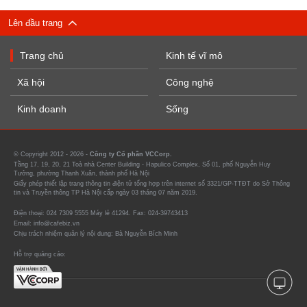
Lên đầu trang
Trang chủ
Kinh tế vĩ mô
Xã hội
Công nghệ
Kinh doanh
Sống
© Copyright 2012 - 2026 -
Công ty Cổ phần VCCorp.
Tầng 17, 19, 20, 21 Toà nhà Center Building - Hapulico Complex, Số 01, phố Nguyễn Huy
Tưởng, phường Thanh Xuân, thành phố Hà Nội
Giấy phép thiết lập trang thông tin điện tử tổng hợp trên internet số 3321/GP-TTĐT do Sở Thông
tin và Truyền thông TP Hà Nội cấp ngày 03 tháng 07 năm 2019.
Điện thoại: 024 7309 5555 Máy lẻ 41294. Fax: 024-39743413
Email: info@cafebiz.vn
Chịu trách nhiệm quản lý nội dung: Bà Nguyễn Bích Minh
Hỗ trợ quảng cáo: