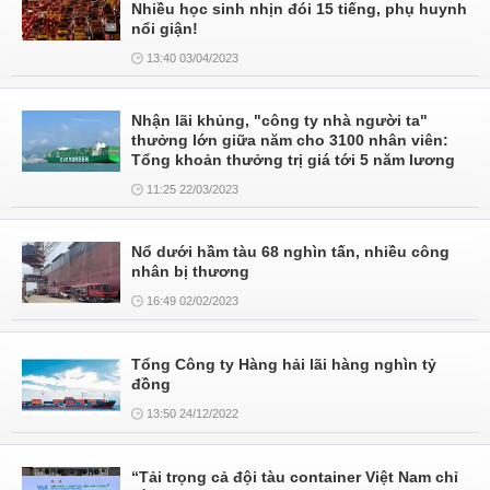
Nhiều học sinh nhịn đói 15 tiếng, phụ huynh
nổi giận!
13:40 03/04/2023
Nhận lãi khủng, "công ty nhà người ta"
thưởng lớn giữa năm cho 3100 nhân viên:
Tổng khoản thưởng trị giá tới 5 năm lương
11:25 22/03/2023
Nổ dưới hầm tàu 68 nghìn tấn, nhiều công
nhân bị thương
16:49 02/02/2023
Tổng Công ty Hàng hải lãi hàng nghìn tỷ
đồng
13:50 24/12/2022
“Tải trọng cả đội tàu container Việt Nam chỉ