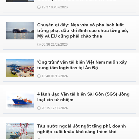
12:37 08/07/2026
Chuyện gì đây: Nga vừa có pha lách luật
trừng phạt dầu khí đỉnh cao chưa từng có,
Mỹ và EU cũng phải chào thua
08:36 21/02/2026
'Ông trùm' vận tải biển Việt Nam muốn xây
trung tâm logistics tại Ấn Độ
13:40 01/12/2024
4 lãnh đạo Vận tải biển Sài Gòn (SGS) đồng
loạt xin từ nhiệm
20:15 17/06/2024
Tàu nước ngoài đột ngột tăng phí, doanh
nghiệp xuất khẩu khó càng thêm khó