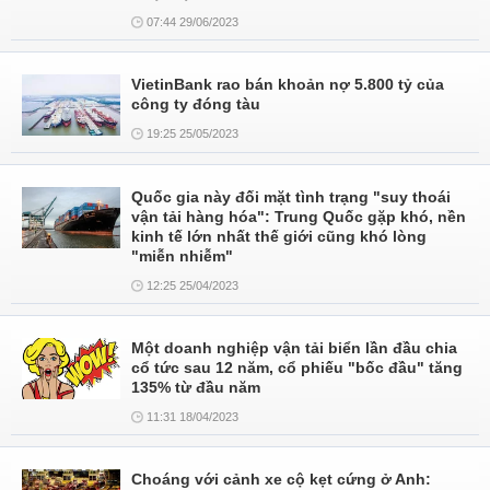
07:44 29/06/2023
VietinBank rao bán khoản nợ 5.800 tỷ của
công ty đóng tàu
19:25 25/05/2023
Quốc gia này đối mặt tình trạng "suy thoái
vận tải hàng hóa": Trung Quốc gặp khó, nền
kinh tế lớn nhất thế giới cũng khó lòng
"miễn nhiễm"
12:25 25/04/2023
Một doanh nghiệp vận tải biển lần đầu chia
cổ tức sau 12 năm, cổ phiếu "bốc đầu" tăng
135% từ đầu năm
11:31 18/04/2023
Choáng với cảnh xe cộ kẹt cứng ở Anh: