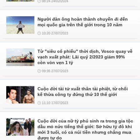
08:24 24/02/2024
Người đàn ông hoàn thành chuyến đi đến
mọi quốc gia trên thế giới trong 10 năm
10:20 27/07/2023
Từ "siêu cổ phiếu" thời dịch, Vosco quay về
vạch xuất phát: Lãi quý 2/2023 giảm 99%
còn vỏn vẹn 1 tỷ
09:35 27/07/2023
Cuộc đời tài tử xuất thân tài phiệt, từ chối
kế thừa công ty đứng thứ 10 thế giới
11:10 17/07/2023
Cuộc đời của nữ tỷ phú sinh ra trong gia tộc
dầu mỏ nức tiếng thế giới: Sở hữu tỷ đô khi
mới 3 tuổi, có cả núi tiền nhưng chẳng mua
được tự do