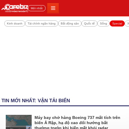
Đọc nhiều
Mới nhất
Kinh doanh
Tài chính ngân hàng
Bất động sản
Quốc tế
Sống
Special
X
TIN MỚI NHẤT: VẬN TẢI BIỂN
Máy bay chở hàng Boeing 737 mất tích trên
biển Ả Rập, hạ độ cao đổi hướng bất
thường trước khi biến mất khỏi radar