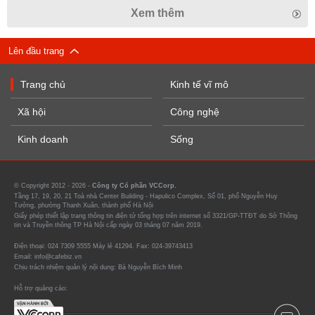
Xem thêm
Lên đầu trang
Trang chủ
Kinh tế vĩ mô
Xã hội
Công nghệ
Kinh doanh
Sống
© Copyright 2012 - 2026 -
Công ty Cổ phần VCCorp.
Tầng 17, 19, 20, 21 Toà nhà Center Building - Hapulico Complex, Số 01, phố Nguyễn Huy
Tưởng, phường Thanh Xuân, thành phố Hà Nội
Giấy phép thiết lập trang thông tin điện tử tổng hợp trên internet số 3321/GP-TTĐT do Sở Thông
tin và Truyền thông TP Hà Nội cấp ngày 03 tháng 07 năm 2019.
Điện thoại: 024 7309 5555 Máy lẻ 41294. Fax: 024-39743413
Email: info@cafebiz.vn
Chịu trách nhiệm quản lý nội dung: Bà Nguyễn Bích Minh
Hỗ trợ quảng cáo: