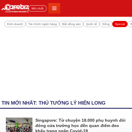
Đọc nhiều
Mới nhất
Kinh doanh
Tài chính ngân hàng
Bất động sản
Quốc tế
Sống
Special
X
TIN MỚI NHẤT: THỦ TƯỚNG LÝ HIỂN LONG
Singapore: Từ chuyện 18.000 phụ huynh đòi
đóng cửa trường học đến quan điểm đeo
khẩu trang ngăn Covid-19