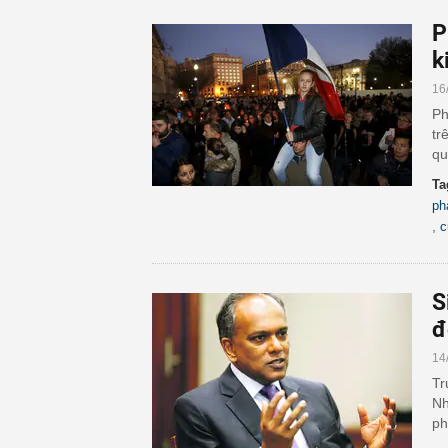
P
k
16
Ph
tr
qu
Ta
ph
,
c
S
đ
14
Tr
Nh
ph