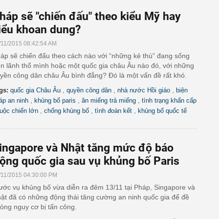
háp sẽ "chiến đấu" theo kiểu Mỹ hay
iểu khoan dung?
/11/2015 08:42:54 AM
áp sẽ chiến đấu theo cách nào với “những kẻ thù” đang sống
ên lãnh thổ mình hoặc một quốc gia châu Âu nào đó, với những
yền công dân châu Âu bình đẳng? Đó là một vấn đề rất khó.
,
,
,
gs:
quốc gia Châu Âu
quyền công dân
nhà nước Hồi giáo
biện
,
,
,
áp an ninh
khủng bố paris
ăn miếng trả miếng
tình trạng khẩn cấp
,
,
,
uộc chiến lớn
chống khủng bố
tình đoàn kết
khủng bố quốc tế
ingapore và Nhật tăng mức độ báo
ộng quốc gia sau vụ khủng bố Paris
/11/2015 04:30:00 PM
ước vụ khủng bố vừa diễn ra đêm 13/11 tại Pháp, Singapore và
ật đã có những động thái tăng cường an ninh quốc gia để đề
òng nguy cơ bị tấn công.