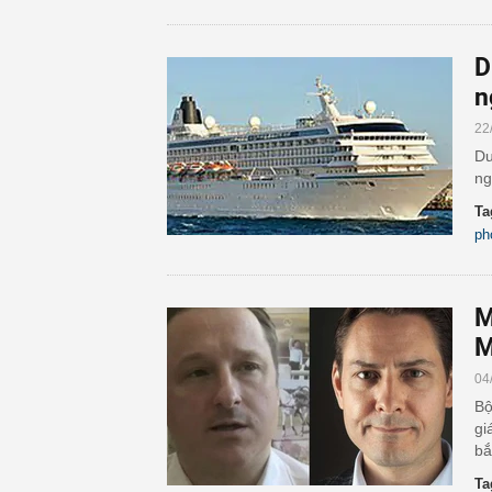
D
n
22
Du
ng
Ta
ph
M
M
04
Bộ
gi
bắ
Ta