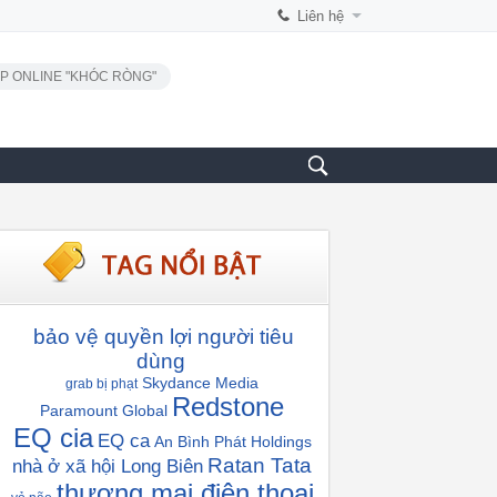
Liên hệ
P ONLINE "KHÓC RÒNG"
bảo vệ quyền lợi người tiêu
dùng
Skydance Media
grab bị phạt
Redstone
Paramount Global
EQ cia
EQ ca
An Bình Phát Holdings
Ratan Tata
nhà ở xã hội Long Biên
thương mại điện thoại