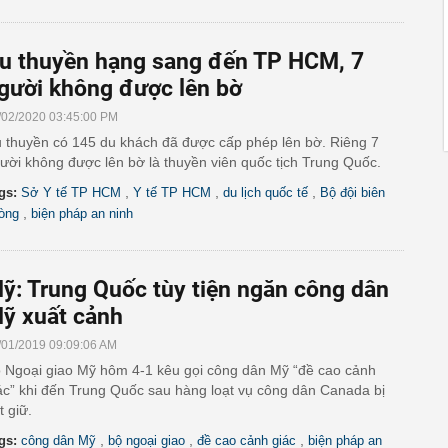
u thuyền hạng sang đến TP HCM, 7
gười không được lên bờ
/02/2020 03:45:00 PM
 thuyền có 145 du khách đã được cấp phép lên bờ. Riêng 7
ười không được lên bờ là thuyền viên quốc tịch Trung Quốc.
,
,
,
gs:
Sở Y tế TP HCM
Y tế TP HCM
du lịch quốc tế
Bộ đội biên
,
òng
biện pháp an ninh
ỹ: Trung Quốc tùy tiện ngăn công dân
ỹ xuất cảnh
/01/2019 09:09:06 AM
 Ngoại giao Mỹ hôm 4-1 kêu gọi công dân Mỹ “đề cao cảnh
ác” khi đến Trung Quốc sau hàng loạt vụ công dân Canada bị
t giữ.
,
,
,
gs:
công dân Mỹ
bộ ngoại giao
đề cao cảnh giác
biện pháp an