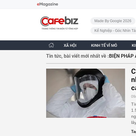
Bỏ qua điều hướng
CafeBiz - Trang chủ
Made By Google 2026
Kế Nghiệp - Góc Nhìn Tà
XÃ HỘI
KINH TẾ VĨ MÔ
K
Tin tức, bài viết mới nhất về :
BIỆN PHÁP 
C
n
c
09
Tí
1.
ng
lâ
Ta