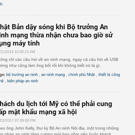
nh
hật Bản dậy sóng khi Bộ trưởng An
inh mạng thừa nhận chưa bao giờ sử
ụng máy tính
/11/2018 10:00:21 AM
ông chỉ các câu hỏi về an ninh mạng, ngay cả câu hỏi về USB
ờng như cũng làm ông bối rối khi không biết nó là gì.
,
,
,
gs:
bộ trưởng an ninh
an ninh mạng
chính phủ Nhật
thiết bị công
,
hệ
biện pháp an ninh
hách du lịch tới Mỹ có thể phải cung
ấp mật khẩu mạng xã hội
/02/2017 07:06:00 PM
eo ông John Kelly, thư ký Bộ An ninh Nội địa, một trong những
ện pháp an ninh tăng cường mới bao gồm việc buộc khách