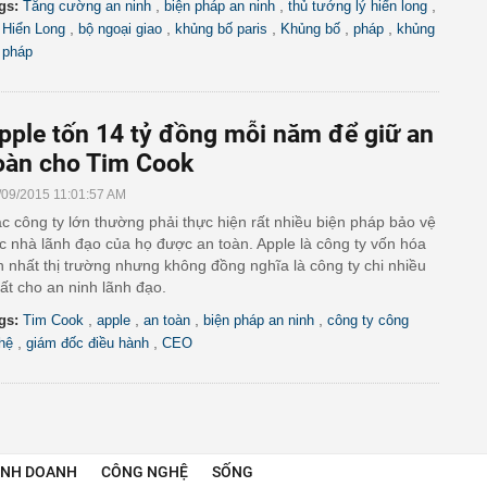
,
,
,
gs:
Tăng cường an ninh
biện pháp an ninh
thủ tướng lý hiển long
,
,
,
,
,
 Hiển Long
bộ ngoại giao
khủng bố paris
Khủng bố
pháp
khủng
 pháp
pple tốn 14 tỷ đồng mỗi năm để giữ an
oàn cho Tim Cook
/09/2015 11:01:57 AM
c công ty lớn thường phải thực hiện rất nhiều biện pháp bảo vệ
c nhà lãnh đạo của họ được an toàn. Apple là công ty vốn hóa
n nhất thị trường nhưng không đồng nghĩa là công ty chi nhiều
ất cho an ninh lãnh đạo.
,
,
,
,
gs:
Tim Cook
apple
an toàn
biện pháp an ninh
công ty công
,
,
hệ
giám đốc điều hành
CEO
INH DOANH
CÔNG NGHỆ
SỐNG