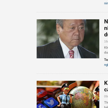
ni
N
n
d
16
Kh
dư
Ta
ng
K
c
09
Th
bi