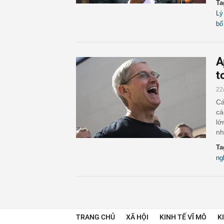
Ta
Lý
bố
A
t
22
Cá
cá
lớ
nh
Ta
ng
TRANG CHỦ
XÃ HỘI
KINH TẾ VĨ MÔ
K