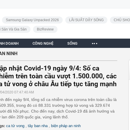
Samsung Galaxy Unpacked 2026
LÃI SUẤT DẬY SÓNG
CHỦ SHO
i Sản Và Gia Sản
BizReview
INH DOANH
CÔNG NGHỆ
SỐNG
AN NINH
ập nhật Covid-19 ngày 9/4: Số ca
hiễm trên toàn cầu vượt 1.500.000, các
a tử vong ở châu Âu tiếp tục tăng mạnh
/04/2020 07:47:40 AM
nh đến ngày 9/4, tổng số ca nhiễm virus corona trên toàn cầu là
509.355, trong đó có 88.331 trường hợp tử vong và 329.674
ười đã hồi phục. Cho đến nay, dịch Covid-19 đã ảnh hưởng và
y lan đến 209 quốc gia, vùng lãnh thổ.
,
,
gs:
ca tử vong
tây ban nha
biện pháp an ninh