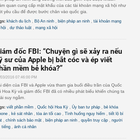
ăm quan cung cấp mật khẩu của các tài khoản mạng xã hội như
t yêu cầu để được bước chân vào quốc gia.
,
,
,
gs:
khách du lịch
Bộ An ninh
biện pháp an ninh
tài khoản mạng
,
,
 hội
dự thảo luật
mạng xã hội
iám đốc FBI: “Chuyện gì sẽ xảy ra nếu
ỹ sư của Apple bị bắt cóc và ép viết
hần mềm bẻ khóa?”
/03/2016 07:46:00 PM
i diện của FBI và Apple vừa tham gia buổi điều trần của Quốc
i Hoa Kỳ và giám đốc FBI đã có nhiều phát biểu khiến chúng ta
ải suy ngẫm.
,
,
,
gs:
viết phần mềm
Quốc hội Hoa Kỳ
Ủy ban tư pháp
bẻ khóa
,
,
,
,
hone
kẻ sát nhân
tòa án tối cao
Tình huống nguy hiểm
tiết lộ bí
,
,
,
,
t
chính sách bảo mật
biện pháp an ninh
quyền truy cập
người
,
i tiếng
ảnh cá nhân