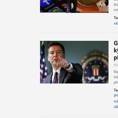
th
mộ
Ta
xã
G
k
p
03
Đạ
hộ
ph
Ta
iP
mậ
nổ