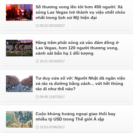
Số thương vong lên tới hơn 450 người: Xả
súng Las Vegas trở thành vụ việc chết chóc
nhất trong lịch sử Mỹ hiện đại
09:22 03/10/2017
Hàng trăm phát súng xả vào đám đông ở
Las Vegas, hơn 120 người thương vong,
cảnh sát bắn hạ 1 đối tượng
16:21 02/10/2017
Tư duy cửa sổ vỡ: Người Nhật đã ngăn việc
xả rác ra đường bằng cách... vứt hết thùng
rác đi như thế nào?
09:45 11/07/2017
Cuộc khủng hoảng ngoại giao thổi bay
nhiều tỷ USD trong Thế giới Ả rập
19:53 07/06/2017