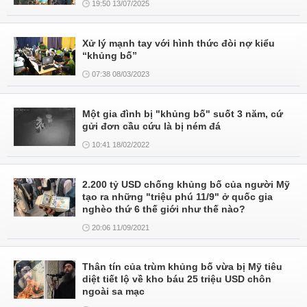
19:50 13/07/2025
Xử lý mạnh tay với hình thức đòi nợ kiểu
“khủng bố”
07:38 08/03/2023
Một gia đình bị "khủng bố" suốt 3 năm, cứ
gửi đơn cầu cứu là bị ném đá
10:41 18/02/2022
2.200 tỷ USD chống khủng bố của người Mỹ
tạo ra những "triệu phú 11/9" ở quốc gia
nghèo thứ 6 thế giới như thế nào?
20:06 11/09/2021
Thân tín của trùm khủng bố vừa bị Mỹ tiêu
diệt tiết lộ về kho báu 25 triệu USD chôn
ngoài sa mạc