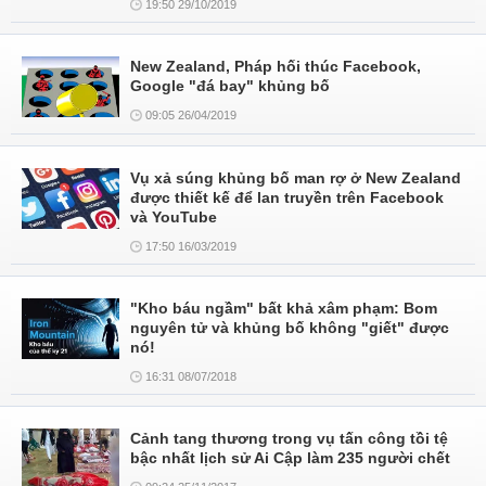
19:50 29/10/2019
New Zealand, Pháp hối thúc Facebook,
Google "đá bay" khủng bố
09:05 26/04/2019
Vụ xả súng khủng bố man rợ ở New Zealand
được thiết kế để lan truyền trên Facebook
và YouTube
17:50 16/03/2019
"Kho báu ngầm" bất khả xâm phạm: Bom
nguyên tử và khủng bố không "giết" được
nó!
16:31 08/07/2018
Cảnh tang thương trong vụ tấn công tồi tệ
bậc nhất lịch sử Ai Cập làm 235 người chết