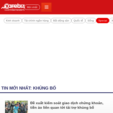
Đọc nhiều
Mới nhất
Kinh doanh
Tài chính ngân hàng
Bất động sản
Quốc tế
Sống
Special
X
TIN MỚI NHẤT: KHỦNG BỐ
Đề xuất kiểm soát giao dịch chứng khoán,
tiền ảo liên quan tới tài trợ khủng bố