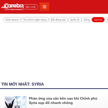
Đọc nhiều
Mới nhất
Kinh doanh
Tài chính ngân hàng
Bất động sản
Quốc tế
Sống
Special
X
TIN MỚI NHẤT: SYRIA
Phản ứng của các bên sau khi Chính phủ
Syria sụp đổ nhanh chóng