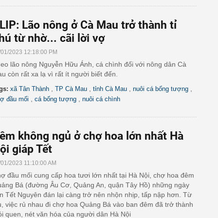
LIP: Lão nông ở Cà Mau trở thành tỉ
hú từ nhờ... cãi lời vợ
/01/2023 12:18:00 PM
eo lão nông Nguyễn Hữu Ánh, cá chình đối với nông dân Cà
u còn rất xa lạ vì rất ít người biết đến.
,
,
,
,
gs:
xã Tân Thành
TP Cà Mau
tỉnh Cà Mau
nuôi cá bống tượng
,
,
ợ đầu mối
cá bống tượng
nuôi cá chình
êm không ngủ ở chợ hoa lớn nhất Hà
ội giáp Tết
/01/2023 11:10:00 AM
ợ đầu mối cung cấp hoa tươi lớn nhất tại Hà Nội, chợ hoa đêm
ảng Bá (đường Âu Cơ, Quảng An, quận Tây Hồ) những ngày
n Tết Nguyên đán lại càng trở nên nhộn nhịp, tấp nập hơn. Từ
u, việc rủ nhau đi chợ hoa Quảng Bá vào ban đêm đã trở thành
ói quen, nét văn hóa của người dân Hà Nội