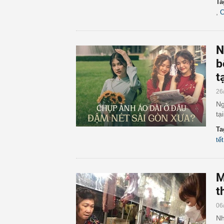
Ta
,
C
N
b
t
26
Ng
tạ
Ta
tế
M
t
06
Nh