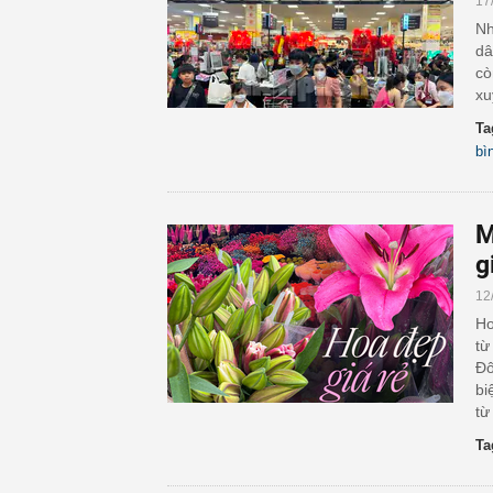
17
Nh
dâ
cò
xu
Ta
bì
M
g
12
Ho
từ
Đô
bi
từ
Ta