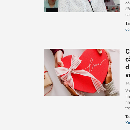
có
đầ
ca
Ta
cú
C
c
đ
v
14
Va
nh
nh
tr
Ta
Xu