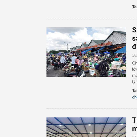
Ta
S
s
đ
18
Ch
lớ
mố
tỷ
Ta
ch
T
m