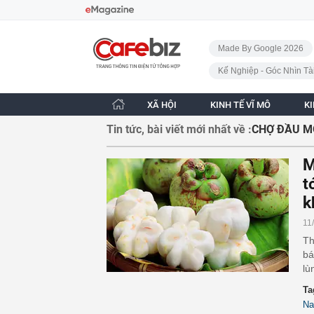
Bỏ qua điều hướng
CafeBiz - Trang chủ
Made By Google 2026
Kế Nghiệp - Góc Nhìn Tà
XÃ HỘI
KINH TẾ VĨ MÔ
K
Tin tức, bài viết mới nhất về :
CHỢ ĐẦU M
M
t
k
11
Th
bá
lù
Ta
Na