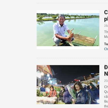
C
p
28
Th
Ma
Ta
Ch
Đ
N
20
Ch
Qu
cậ
lâ
th