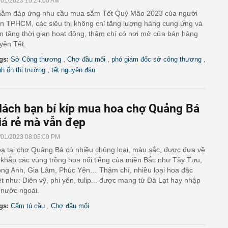
/01/2023 10:24:00 AM
ằm đáp ứng nhu cầu mua sắm Tết Quý Mão 2023 của người
n TPHCM, các siêu thị không chỉ tăng lượng hàng cung ứng và
n tăng thời gian hoạt động, thậm chí có nơi mở cửa bán hàng
yên Tết.
,
,
,
gs:
Sở Công thương
Chợ đầu mối
phó giám đốc sở công thương
,
nh ổn thị trường
tết nguyên đán
ách bạn bí kíp mua hoa chợ Quảng Bá
iá rẻ mà vẫn đẹp
/01/2023 08:05:00 PM
a tại chợ Quảng Bá có nhiều chủng loại, màu sắc, được đưa về
 khắp các vùng trồng hoa nổi tiếng của miền Bắc như Tây Tựu,
ng Anh, Gia Lâm, Phúc Yên… Thậm chí, nhiều loại hoa đặc
ệt như: Diên vỹ, phi yến, tulip... được mang từ Đà Lạt hay nhập
 nước ngoài.
,
gs:
Cẩm tú cầu
Chợ đầu mối