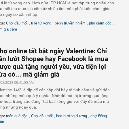
 tỉ lệ tử vong cao. Hơn nữa, TP HCM là nơi tập trung nhiều chợ
u mối thu mua gia cầm từ nhiều tỉnh nên phải luôn cảnh giác
o nguy cơ xâm nhập
,
,
,
,
gs:
Chợ đầu mối
tỉ lệ tử vong
bệnh truyền nhiễm
phó giám đốc
m gia cầm
hợ online tất bật ngày Valentine: Chỉ
ần lướt Shopee hay Facebook là mua
ược quà tặng người yêu, vừa tiện lợi
ừa có... mã giảm giá
/02/2023 09:41:00 AM
lentine 14/2 là dịp để các cặp đôi bày tỏ tình cảm và gửi đến
au những món quà ý nghĩa. Nhờ đó mà thị trường quà tặng
ư hoa, trang sức đang “tất bật” từng giờ với đầy đủ mẫu mã
ong những ngày qua.
,
,
,
gs:
món quà độc
Chợ đầu mối
hoa hướng dương
chợ Đồng
ân