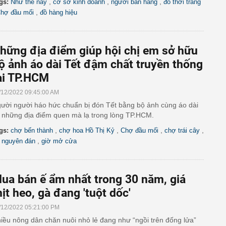
,
,
,
gs:
Như thế này
cơ sở kinh doanh
người bán hàng
đồ thời trang
,
hợ đầu mối
đồ hàng hiệu
hững địa điểm giúp hội chị em sở hữu
ộ ảnh áo dài Tết đậm chất truyền thống
ại TP.HCM
/12/2022 09:45:00 AM
ười người háo hức chuẩn bị đón Tết bằng bộ ảnh cùng áo dài
i những địa điểm quen mà lạ trong lòng TP.HCM.
,
,
,
,
gs:
chợ bến thành
chợ hoa Hồ Thị Kỷ
Chợ đầu mối
chợ trái cây
,
t nguyên đán
giờ mở cửa
ua bán ế ẩm nhất trong 30 năm, giá
hịt heo, gà đang 'tuột dốc'
/12/2022 05:21:00 PM
iều nông dân chăn nuôi nhỏ lẻ đang như “ngồi trên đống lửa”