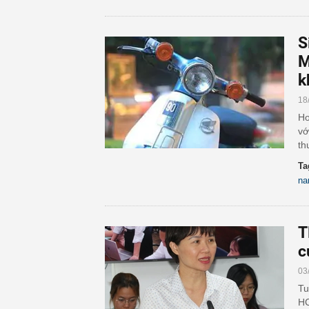
S
M
k
18
Ho
vớ
th
Ta
n
T
c
03
Tu
HC