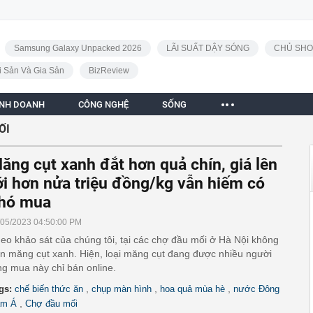
Samsung Galaxy Unpacked 2026
LÃI SUẤT DẬY SÓNG
CHỦ SHO
i Sản Và Gia Sản
BizReview
INH DOANH
CÔNG NGHỆ
SỐNG
ỐI
ăng cụt xanh đắt hơn quả chín, giá lên
ới hơn nửa triệu đồng/kg vẫn hiếm có
hó mua
/05/2023 04:50:00 PM
eo khảo sát của chúng tôi, tại các chợ đầu mối ở Hà Nội không
n măng cụt xanh. Hiện, loại măng cụt đang được nhiều người
ng mua này chỉ bán online.
,
,
,
gs:
chế biến thức ăn
chụp màn hình
hoa quả mùa hè
nước Đông
,
m Á
Chợ đầu mối