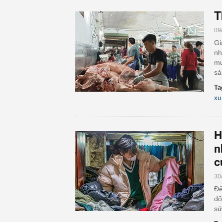
T
09
Gi
nh
mu
sả
Ta
xu
H
n
c
30
Để
đố
sứ