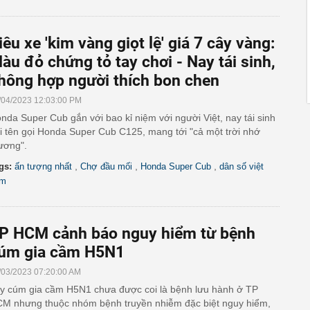
iêu xe 'kim vàng giọt lệ' giá 7 cây vàng:
àu đỏ chứng tỏ tay chơi - Nay tái sinh,
hông hợp người thích bon chen
/04/2023 12:03:00 PM
nda Super Cub gắn với bao kỉ niệm với người Việt, nay tái sinh
i tên gọi Honda Super Cub C125, mang tới "cả một trời nhớ
ương".
,
,
,
gs:
ấn tượng nhất
Chợ đầu mối
Honda Super Cub
dân số việt
am
P HCM cảnh báo nguy hiểm từ bệnh
úm gia cầm H5N1
/03/2023 07:20:00 AM
y cúm gia cầm H5N1 chưa được coi là bệnh lưu hành ở TP
M nhưng thuộc nhóm bệnh truyền nhiễm đặc biệt nguy hiểm,