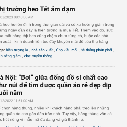
hị trường heo Tết ảm đạm
/01/2023 08:43:00 AM
á heo hơi ổn định trong thời gian dài và có xu hướng giảm trong
ững ngày gần đây là hiện tượng lạ mùa Tết. Thêm vào đó, sức
a mặt hàng thịt heo cũng chậm chưa từng có, buộc các nhà
n xuất - kinh doanh liên tục đẩy khuyến mãi để tiêu thụ hàng
,
,
,
,
gs:
hiện tượng lạ
nhà sản xuất
Chợ đầu mối
hệ thống phân phối
,
 hướng giảm
chợ truyền thống
à Nội: “Bơi” giữa đống đồ si chất cao
hư núi để tìm được quần áo rẻ đẹp dịp
uối năm
/12/2022 11:51:00 AM
 chọn hàng thùng, nhiều khi khách hàng phải trèo lên những
ng quần áo cao gần đến trần nhà. Tuy vậy, hàng thùng vẫn có
c hút riêng vì mẫu mã đa dạng và giá thành rẻ.