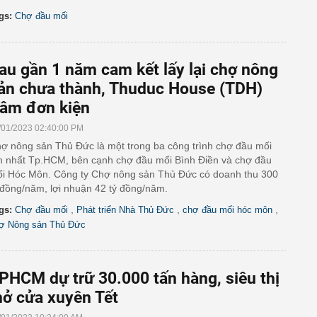
gs:
Chợ đầu mối
au gần 1 năm cam kết lấy lại chợ nông
ản chưa thành, Thuduc House (TDH)
âm đơn kiện
/01/2023 02:40:00 PM
ợ nông sản Thủ Đức là một trong ba công trình chợ đầu mối
n nhất Tp.HCM, bên cạnh chợ đầu mối Bình Điền và chợ đầu
i Hóc Môn. Công ty Chợ nông sản Thủ Đức có doanh thu 300
 đồng/năm, lợi nhuận 42 tỷ đồng/năm.
,
,
,
gs:
Chợ đầu mối
Phát triển Nhà Thủ Đức
chợ đầu mối hóc môn
ợ Nông sản Thủ Đức
PHCM dự trữ 30.000 tấn hàng, siêu thị
ở cửa xuyên Tết