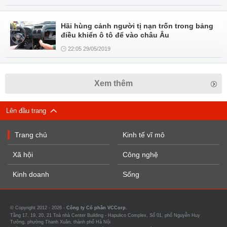
Hãi hùng cảnh người tị nạn trốn trong bảng
điều khiển ô tô để vào châu Âu
22:05 29/05/2019
Xem thêm
Lên đầu trang
Trang chủ
Kinh tế vĩ mô
Xã hội
Công nghệ
Kinh doanh
Sống
© Copyright 2012 - 2026 -
Công ty Cổ phần VCCorp.
Tầng 17, 19, 20, 21 Toà nhà Center Building - Hapulico Complex, Số 01, phố Nguyễn Huy
Tưởng, phường Thanh Xuân, thành phố Hà Nội