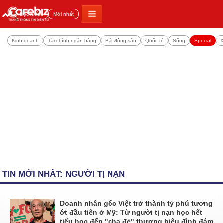
Đọc nhiều
Mới nhất
Kinh doanh
Tài chính ngân hàng
Bất động sản
Quốc tế
Sống
Special
X
TIN MỚI NHẤT: NGƯỜI TỊ NẠN
Doanh nhân gốc Việt trở thành tỷ phú tương
ớt đầu tiên ở Mỹ: Từ người tị nạn học hết
tiểu học đến "cha đẻ" thương hiệu đình đám