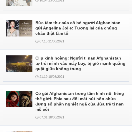
10:04 23/08/2021
Bức tâm thư của cô bé người Afghanistan
gửi Angelina Jolie: Tương lai của chúng
cháu thật tăm tối
07:15 21/08/2021
Clip kinh hoàng: Người tị nạn Afghanistan
tự trói mình vào máy bay, bị gió mạnh quăng
quật giữa không trung
21:19 18/08/2021
Cô gái Afghanistan trong tấm hình nổi tiếng
thế giới: Phía sau đôi mắt hút hồn chứa
đựng số phận nghiệt ngã của đứa trẻ tị nạn
mồ côi
07:31 18/08/2021