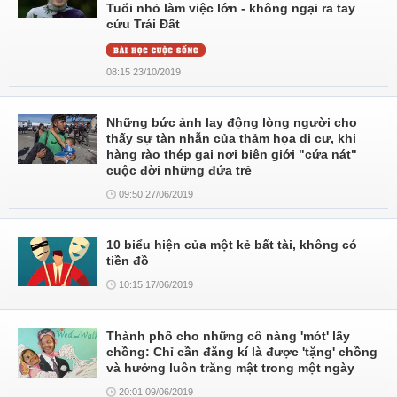
Tuổi nhỏ làm việc lớn - không ngại ra tay
cứu Trái Đất
08:15 23/10/2019
Những bức ảnh lay động lòng người cho
thấy sự tàn nhẫn của thảm họa di cư, khi
hàng rào thép gai nơi biên giới "cứa nát"
cuộc đời những đứa trẻ
09:50 27/06/2019
10 biểu hiện của một kẻ bất tài, không có
tiền đồ
10:15 17/06/2019
Thành phố cho những cô nàng 'mót' lấy
chồng: Chỉ cần đăng kí là được 'tặng' chồng
và hưởng luôn trăng mật trong một ngày
20:01 09/06/2019