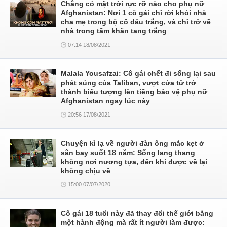
Chẳng có mặt trời rực rỡ nào cho phụ nữ
Afghanistan: Nơi 1 cô gái chỉ rời khỏi nhà
cha mẹ trong bộ cô dâu trắng, và chỉ trở về
nhà trong tấm khăn tang trắng
07:14 18/08/2021
Malala Yousafzai: Cô gái chết đi sống lại sau
phát súng của Taliban, vượt cửa tử trở
thành biểu tượng lên tiếng bảo vệ phụ nữ
Afghanistan ngay lúc này
20:56 17/08/2021
Chuyện kì lạ về người đàn ông mắc kẹt ở
sân bay suốt 18 năm: Sống lang thang
không nơi nương tựa, đến khi được về lại
không chịu về
15:00 07/07/2020
Cô gái 18 tuổi này đã thay đổi thế giới bằng
một hành động mà rất ít người làm được: