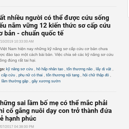
ất nhiều người có thể được cứu sống
ếu nắm vững 12 kiến thức sơ cấp cứu
ơ bản - chuẩn quốc tế
/10/2019 10:33:00 AM
Việt Nam hiện nay những kỹ năng sơ cấp cứu cơ bản chưa
ợc đào tạo một cách bài bản. Việc chia sẻ các kỹ năng sơ cứu
ông đúng rất tai hại.
,
,
,
,
gs:
kỹ năng sơ cứu
hô hấp nhân tạo
tổn thương não
lấy dị vật
,
,
,
,
 cấp cứu
phụ nữ có thai
tổn thương nội tạng
hội chữ thập đỏ
,
i lầm thường gặp
gãy xương sườn
hững sai lầm bố mẹ có thể mắc phải
hi cố gắng nuôi dạy con trở thành đứa
rẻ hạnh phúc
/07/2017 04:38:00 PM