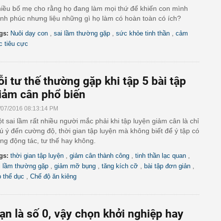
iều bố mẹ cho rằng họ đang làm mọi thứ để khiến con mình
nh phúc nhưng liệu những gì họ làm có hoàn toàn có ích?
,
,
,
gs:
Nuôi dạy con
sai lầm thường gặp
sức khỏe tinh thần
cảm
c tiêu cực
ỗi tư thế thường gặp khi tập 5 bài tập
iảm cân phổ biến
/07/2016 08:13:14 PM
t sai lầm rất nhiều người mắc phải khi tập luyện giảm cân là chỉ
ú ý đến cường độ, thời gian tập luyện mà không biết để ý tập có
ng động tác, tư thế hay không.
,
,
,
gs:
thời gian tập luyện
giảm cân thành công
tinh thần lạc quan
,
,
,
,
i lầm thường gặp
giảm mỡ bụng
tăng kích cỡ
bài tập đơn giản
,
p thể dục
Chế độ ăn kiêng
ạn là số 0, vậy chọn khởi nghiệp hay