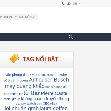
Liên hệ
P ONLINE "KHÓC RÒNG"
văn phòng tiktok
mekolor
văn phòng iktok
Anheuser-Busch
võ Xuân trường
máy quang khắc
hạn sử dụng đất
từ thứ
Pierre Castel
hạn chung cư
khủng hoàng truyền thông
castel group
galaxy watch
cựu CEO eBay
lọi nhuận grab
laura coffee