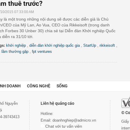
àm thuê trước?
/10/2015 07:33:00 AM
y là một trong những nội dung sẽ được các diễn giả là Chủ
ch/CEO của Mỹ Lan, Ao Vua, CEO của Rikkeisoft (trong danh
ch Forbes 30 Unber 30) chia sẻ tại Diễn đàn Khởi nghiệp Quốc
a diễn ra 31/10 tới.
,
,
,
,
gs:
khởi nghiệp
diễn đàn khởi nghiệp quốc gia
StartUp
rikkeisoft
,
i lầm thường gặp
fpt ventures
INH DOANH
CÔNG NGHỆ
SỐNG
Liên hệ quảng cáo
 phố Nguyễn
ội
© Co
Hotline:
024-39743413
Email:
doanhnghiep@admicro.vn
Giấy 
Chat với tư vấn viên
inte