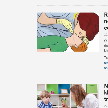
R
n
c
12
Ở 
đư
kh
Ta
sơ
sa
N
k
t
22