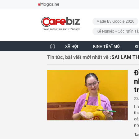
Bỏ qua điều hướng
CafeBiz - Trang chủ
Made By Google 2026
Kế Nghiệp - Góc Nhìn Tà
XÃ HỘI
KINH TẾ VĨ MÔ
K
Tin tức, bài viết mới nhất về :
SAI LẦM T
Đ
n
t
23
Là
th
cá
nh
Ta