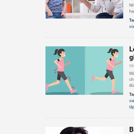
Nh
hạ
Ta
xú
L
g
08
Mộ
ch
đú
Ta
sa
tậ
B