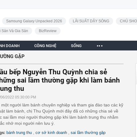
Samsung Galaxy Unpacked 2026
LÃI SUẤT DẬY SÓNG
CHỦ SHO
i Sản Và Gia Sản
BizReview
INH DOANH
CÔNG NGHỆ
SỐNG
HƯỜNG GẶP
ầu bếp Nguyễn Thu Quỳnh chia sẻ
hững sai lầm thường gặp khi làm bánh
rung thu
/06/2022 05:30:00 PM
 một người làm bánh chuyên nghiệp và tham gia đào tạo các kỹ
uật làm bánh, chị Thu Quỳnh mới đây đã có những chia sẻ về
c sai lầm mọi người thường gặp khi làm bánh trung thu nhằm
ắc nhở mọi người nên lưu ý.
,
,
gs:
bánh trung thu
cơ sở kinh doanh
sai lầm thường gặp