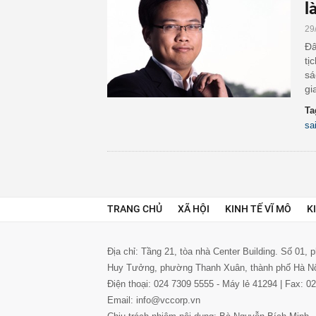
l
29
Đâ
tị
sá
gi
Ta
sa
TRANG CHỦ
XÃ HỘI
KINH TẾ VĨ MÔ
K
Địa chỉ: Tầng 21, tòa nhà Center Building. Số 01,
Huy Tưởng, phường Thanh Xuân, thành phố Hà N
Điện thoại: 024 7309 5555 - Máy lẻ 41294 | Fax: 
Email: info@vccorp.vn