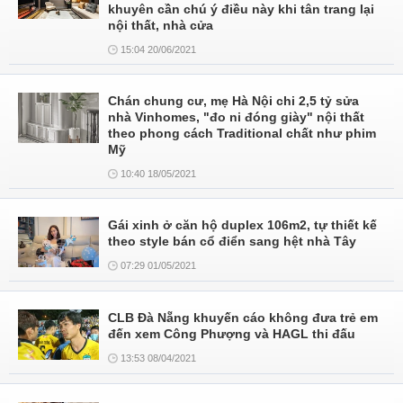
khuyên cần chú ý điều này khi tân trang lại
nội thất, nhà cửa
15:04 20/06/2021
Chán chung cư, mẹ Hà Nội chi 2,5 tỷ sửa
nhà Vinhomes, "đo ni đóng giày" nội thất
theo phong cách Traditional chất như phim
Mỹ
10:40 18/05/2021
Gái xinh ở căn hộ duplex 106m2, tự thiết kế
theo style bán cổ điển sang hệt nhà Tây
07:29 01/05/2021
CLB Đà Nẵng khuyến cáo không đưa trẻ em
đến xem Công Phượng và HAGL thi đấu
13:53 08/04/2021