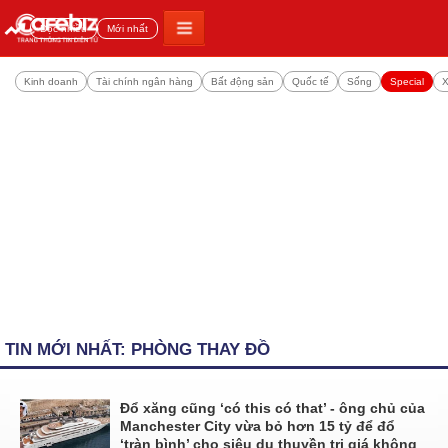
Đọc nhiều
Mới nhất
Kinh doanh
Tài chính ngân hàng
Bất động sản
Quốc tế
Sống
Special
X
TIN MỚI NHẤT: PHÒNG THAY ĐỒ
Đổ xăng cũng ‘có this có that’ - ông chủ của
Manchester City vừa bỏ hơn 15 tỷ để đổ
‘tràn bình’ cho siêu du thuyền trị giá không