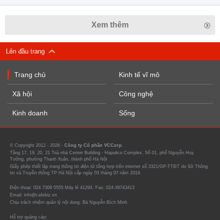
Xem thêm
Lên đầu trang
Trang chủ
Kinh tế vĩ mô
Xã hội
Công nghệ
Kinh doanh
Sống
© Copyright 2012 - 2026 -
Công ty Cổ phần VCCorp.
Tầng 17, 19, 20, 21 Toà nhà Center Building - Hapulico Complex, Số 01, phố Nguyễn Huy
Tưởng, phường Thanh Xuân, thành phố Hà Nội
Giấy phép thiết lập trang thông tin điện tử tổng hợp trên internet số 3321/GP-TTĐT do Sở Thông
tin và Truyền thông TP Hà Nội cấp ngày 03 tháng 07 năm 2019.
Điện thoại: 024 7309 5555 Máy lẻ 41294. Fax: 024-39743413
Email: info@cafebiz.vn
Chịu trách nhiệm quản lý nội dung: Bà Nguyễn Bích Minh
Hỗ trợ quảng cáo: