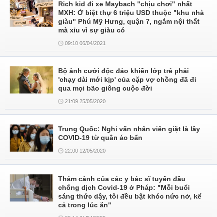
Rich kid đi xe Maybach "chịu chơi" nhất
MXH: Ở biệt thự 6 triệu USD thuộc "khu nhà
giàu" Phú Mỹ Hưng, quận 7, ngắm nội thất
mà xỉu vì sự giàu có
09:10 06/04/2021
Bộ ảnh cưới độc đáo khiến lớp trẻ phải
'chạy dài mới kịp' của cặp vợ chồng đã đi
qua mọi bão giông cuộc đời
21:09 25/05/2020
Trung Quốc: Nghi vấn nhân viên giặt là lây
COVID-19 từ quần áo bẩn
22:00 12/05/2020
Thảm cảnh của các y bác sĩ tuyến đầu
chống dịch Covid-19 ở Pháp: "Mỗi buổi
sáng thức dậy, tôi đều bật khóc nức nở, kể
cả trong lúc ăn"