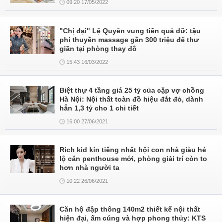
09:20 17/05/2022
"Chị đại" Lệ Quyên vung tiền quá dữ: tậu
phi thuyền massage gần 300 triệu để thư
giãn tại phòng thay đồ
15:43 16/03/2022
Biệt thự 4 tầng giá 25 tỷ của cặp vợ chồng
Hà Nội: Nội thất toàn đồ hiệu đắt đỏ, dành
hẳn 1,3 tỷ cho 1 chi tiết
16:00 27/06/2021
Rich kid kín tiếng nhất hội con nhà giàu hé
lộ căn penthouse mới, phòng giải trí còn to
hơn nhà người ta
10:22 26/06/2021
Căn hộ đập thông 140m2 thiết kế nội thất
hiện đại, ấm cúng và hợp phong thủy: KTS