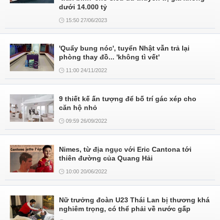
dưới 14.000 tỷ
15:50 27/06/2023
'Quẩy bung nóc', tuyển Nhật vẫn trả lại
phòng thay đồ... 'không tì vết'
11:00 24/11/2022
9 thiết kế ấn tượng để bố trí gác xép cho
căn hộ nhỏ
09:59 26/09/2022
Nimes, từ địa ngục với Eric Cantona tới
thiên đường của Quang Hải
10:00 20/06/2022
Nữ trưởng đoàn U23 Thái Lan bị thương khá
nghiêm trọng, có thể phải về nước gấp