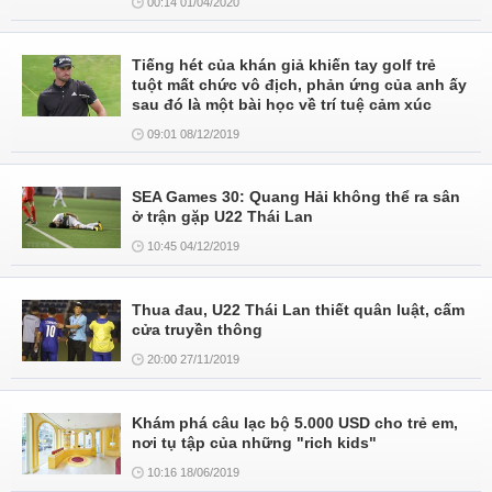
00:14 01/04/2020
Tiếng hét của khán giả khiến tay golf trẻ
tuột mất chức vô địch, phản ứng của anh ấy
sau đó là một bài học về trí tuệ cảm xúc
09:01 08/12/2019
SEA Games 30: Quang Hải không thể ra sân
ở trận gặp U22 Thái Lan
10:45 04/12/2019
Thua đau, U22 Thái Lan thiết quân luật, cấm
cửa truyền thông
20:00 27/11/2019
Khám phá câu lạc bộ 5.000 USD cho trẻ em,
nơi tụ tập của những "rich kids"
10:16 18/06/2019