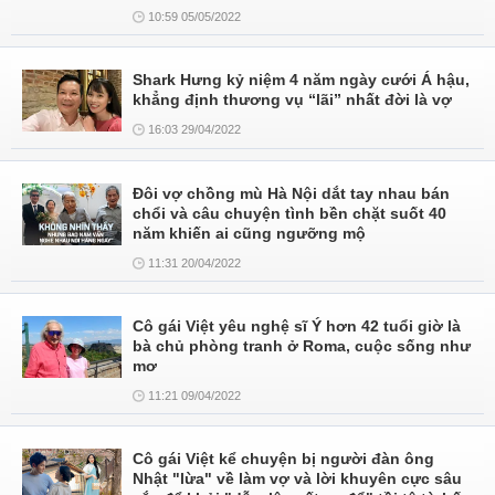
10:59 05/05/2022
Shark Hưng kỷ niệm 4 năm ngày cưới Á hậu,
khẳng định thương vụ “lãi” nhất đời là vợ
16:03 29/04/2022
Đôi vợ chồng mù Hà Nội dắt tay nhau bán
chổi và câu chuyện tình bền chặt suốt 40
năm khiến ai cũng ngưỡng mộ
11:31 20/04/2022
Cô gái Việt yêu nghệ sĩ Ý hơn 42 tuổi giờ là
bà chủ phòng tranh ở Roma, cuộc sống như
mơ
11:21 09/04/2022
Cô gái Việt kể chuyện bị người đàn ông
Nhật "lừa" về làm vợ và lời khuyên cực sâu