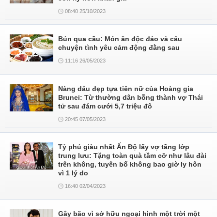
08:40 25/10/2023
Bún qua cầu: Món ăn độc đáo và câu
chuyện tình yêu cảm động đằng sau
11:16 26/05/2023
Nàng dâu đẹp tựa tiên nữ của Hoàng gia
Brunei: Từ thường dân bỗng thành vợ Thái
tử sau đám cưới 5,7 triệu đô
20:45 07/05/2023
Tỷ phú giàu nhất Ấn Độ lấy vợ tầng lớp
trung lưu: Tặng toàn quà tầm cỡ như lâu đài
trên không, tuyên bố không bao giờ ly hôn
vì 1 lý do
16:40 02/04/2023
Gây bão vì sở hữu ngoại hình một trời một