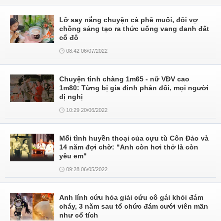
Lỡ say nắng chuyện cà phê muối, đôi vợ
chồng sáng tạo ra thức uống vang danh đất
cố đô
08:42 06/07/2022
Chuyện tình chàng 1m65 - nữ VĐV cao
1m80: Từng bị gia đình phản đối, mọi người
dị nghị
10:29 20/06/2022
Mối tình huyền thoại của cựu tù Côn Đảo và
14 năm đợi chờ: "Anh còn hơi thở là còn
yêu em"
09:28 06/05/2022
Anh lính cứu hỏa giải cứu cô gái khỏi đám
cháy, 3 năm sau tổ chức đám cưới viên mãn
như cổ tích