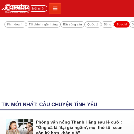
Đọc nhiều
Mới nhất
Kinh doanh
Tài chính ngân hàng
Bất động sản
Quốc tế
Sống
Special
X
TIN MỚI NHẤT: CÂU CHUYỆN TÌNH YÊU
Phỏng vấn nóng Thanh Hằng sau lễ cưới:
"Ông xã là 'đại gia ngầm', mọi thứ tôi scan
còn kỹ hơn khán giả"