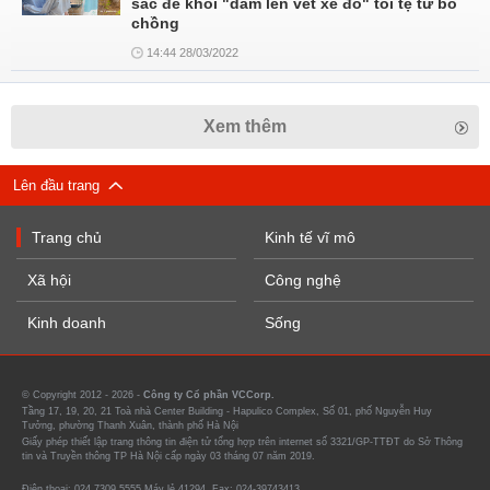
sắc để khỏi "dẫm lên vết xe đổ" tồi tệ từ bố
chồng
14:44 28/03/2022
Xem thêm
Lên đầu trang
Trang chủ
Kinh tế vĩ mô
Xã hội
Công nghệ
Kinh doanh
Sống
© Copyright 2012 - 2026 -
Công ty Cổ phần VCCorp.
Tầng 17, 19, 20, 21 Toà nhà Center Building - Hapulico Complex, Số 01, phố Nguyễn Huy
Tưởng, phường Thanh Xuân, thành phố Hà Nội
Giấy phép thiết lập trang thông tin điện tử tổng hợp trên internet số 3321/GP-TTĐT do Sở Thông
tin và Truyền thông TP Hà Nội cấp ngày 03 tháng 07 năm 2019.
Điện thoại: 024 7309 5555 Máy lẻ 41294. Fax: 024-39743413