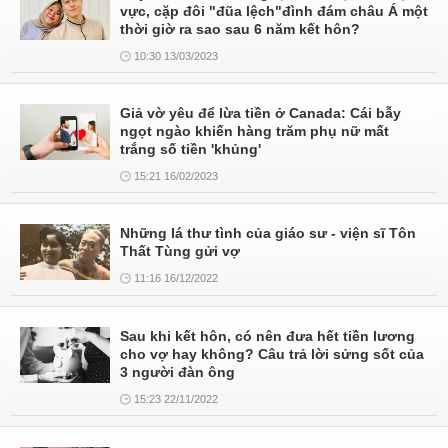
vực, cặp đôi "đũa lệch"đình đám châu Á một
thời giờ ra sao sau 6 năm kết hôn?
10:30 13/03/2023
Giả vờ yêu để lừa tiền ở Canada: Cái bẫy
ngọt ngào khiến hàng trăm phụ nữ mất
trắng số tiền 'khủng'
15:21 16/02/2023
Những lá thư tình của giáo sư - viện sĩ Tôn
Thất Tùng gửi vợ
11:16 16/12/2022
Sau khi kết hôn, có nên đưa hết tiền lương
cho vợ hay không? Câu trả lời sửng sốt của
3 người đàn ông
15:23 22/11/2022