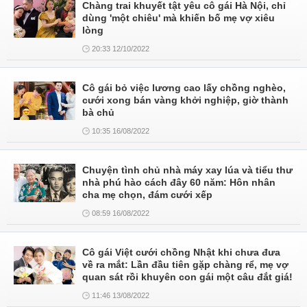
Chàng trai khuyết tật yêu cô gái Hà Nội, chỉ
dùng 'một chiêu' mà khiến bố mẹ vợ xiêu
lòng
20:33 12/10/2022
Cô gái bỏ việc lương cao lấy chồng nghèo,
cưới xong bán vàng khởi nghiệp, giờ thành
bà chủ
10:35 16/08/2022
Chuyện tình chủ nhà máy xay lúa và tiểu thư
nhà phú hào cách đây 60 năm: Hôn nhân
cha mẹ chọn, đám cưới xếp
08:59 16/08/2022
Cô gái Việt cưới chồng Nhật khi chưa đưa
về ra mắt: Lần đầu tiên gặp chàng rể, mẹ vợ
quan sát rồi khuyên con gái một câu đắt giá!
11:46 13/08/2022