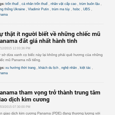
,
,
,
,
gs:
trốn thuế
cá nhân trốn thuế
nhân vật cấp cao
trùm buôn lậu
,
,
,
,
,
ng thống Ukraine
Vladimir Putin
trùm ma túy
hsbc
UBS
nama
ự thật ít người biết về những chiếc mũ
anama đắt giá nhất hành tinh
/12/2015 12:03:36 PM
 sở dừa xanh cọ biếc này lại không phải quê hương của những
iếc mũ Panama nổi tiếng.
,
,
,
,
gs:
xu hướng thời trang
khách du lịch
nghệ nhân
kiệt tác
nama
anama tham vọng trở thành trung tâm
iao dịch kim cương
/03/2015 07:30:00 PM
n giao dịch kim cương Panama (PDE) đang thương lượng với