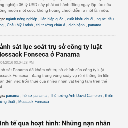
ng nghiệp 36 tỷ USD này phải có hành động ngay lập tức nếu
ông muốn một cuộc khủng hoảng chuối diễn ra một lần nữa.
,
,
,
gs:
ngành nông nghiệp
liên hiệp quốc
xuất khẩu chuối
người tiêu
,
,
,
,
ng
Châu Mỹ Latinh
thị trường châu á
dịch bệnh
panama
Cảnh sát lục soát trụ sở công ty luật
ossack Fonseca ở Panama
/04/2016 03:04:28 PM
nh sát Panama đã khám xét trụ sở chính của công ty luật
ssack Fonseca - đang trong vùng xoáy vụ rò rỉ thông tin liên
an đến việc trốn thuế của nhiều nhân vật tiếng tăm trên thế
ới.
,
,
,
gs:
panama
hồ sơ panama
Thủ tướng Anh David Cameron
thiên
,
ờng thuế
Mossack Fonseca
inh tế qua hoạt hình: Những nạn nhân