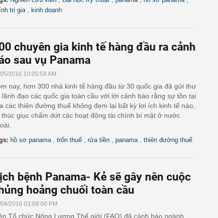
,
nh trị gia
kinh doanh
00 chuyên gia kinh tế hàng đầu ra cảnh
áo sau vụ Panama
/05/2016 10:05:58 AM
m nay, hơn 300 nhà kinh tế hàng đầu từ 30 quốc gia đã gửi thư
i lãnh đạo các quốc gia toàn cầu với lời cảnh báo rằng sự tồn tại
a các thiên đường thuế không đem lại bất kỳ lợi ích kinh tế nào,
 thúc giục chấm dứt các hoạt động tài chính bí mật ở nước
oài.
,
,
,
,
gs:
hồ sơ panama
trốn thuế
rửa tiền
panama
thiên đường thuế
ịch bệnh Panama- Kẻ sẽ gây nên cuộc
hủng hoảng chuối toàn cầu
/04/2016 03:08:00 PM
ện Tổ chức Nông Lương Thế giới (FAO) đã cảnh báo ngành