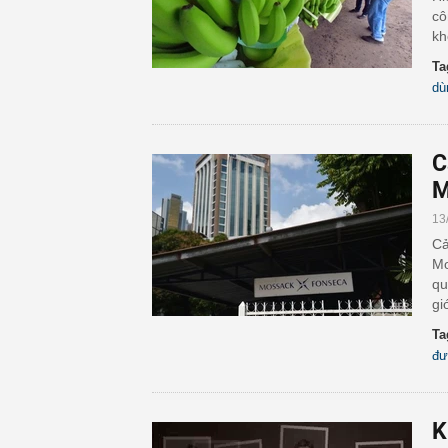
cô
kh
Ta
dù
​
M
13
Cả
Mo
qu
gi
Ta
đư
K