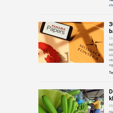
chí
3
b
11
Hô
tớ
củ
và
ng
Ta
D
k
20
Hi