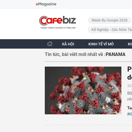
Bỏ qua điều hướng
CafeBiz - Trang chủ
Made By Google 2026
Kế Nghiệp - Góc Nhìn Tà
XÃ HỘI
KINH TẾ VĨ MÔ
K
Tin tức, bài viết mới nhất về :
PANAMA
P
d
11
Bộ
nh
Ta
#I