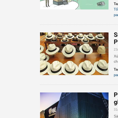
Ta
Tổ
pa
S
P
23
Xứ
ch
Ta
pa
P
g
31
Sà