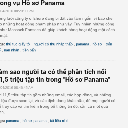
rong vụ Hồ sơ Panama
/04/2016 08:29:00 PM
ng lưới công ty offshore đang bị đặt vào tầm ngắm vì bao che
o những hoạt động phạm pháp như vậy. Tuy nhiên những công
 như Mossack Fonseca đã giúp khách hàng hoạt động một cách
 mật.
,
,
,
,
gs:
thủ tục giấy tờ
người có thu nhập thấp
panama
hồ sơ
trốn
,
,
ế
nạn nhân
tiền bẩn
àm sao người ta có thể phân tích nổi
1,5 triệu tập tin trong "Hồ sơ Panama"
/04/2016 08:46:45 AM
i 11,5 triệu tập tin gồm những email, các hợp đồng, và những
i liệu được scan lại, và các định dạng khác nữa, để mọi người có
ể truy cập và tìm kiếm trong bể thông tin đó, cần cả một quá
ình.
,
,
gs:
panama
hồ sơ panama
tài liệu rò rỉ