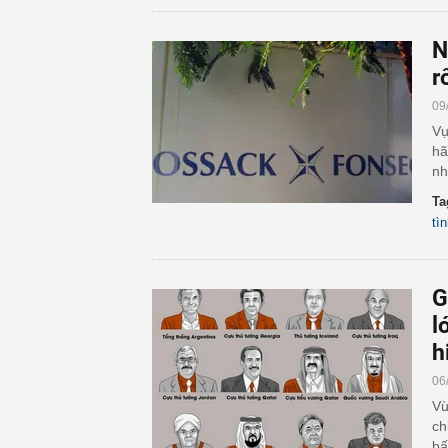
N
r
09
Vụ
hã
nh
Ta
tì
G
l
h
06
Vừ
ch
bấ