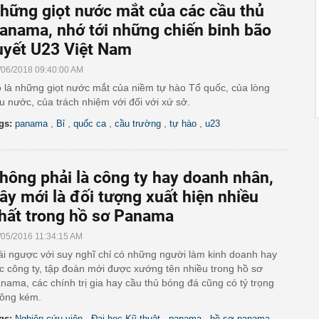
hững giọt nước mắt của các cầu thủ
anama, nhớ tới những chiến binh bão
uyết U23 Việt Nam
/06/2018 09:40:00 AM
 là những giọt nước mắt của niềm tự hào Tổ quốc, của lòng
u nước, của trách nhiệm với đối với xứ sở.
,
,
,
,
,
gs:
panama
Bỉ
quốc ca
cầu trường
tự hào
u23
hông phải là công ty hay doanh nhân,
ây mới là đối tượng xuất hiện nhiều
hất trong hồ sơ Panama
/05/2016 11:34:15 AM
ái ngược với suy nghĩ chỉ có những người làm kinh doanh hay
c công ty, tập đoàn mới được xướng tên nhiều trong hồ sơ
nama, các chính trị gia hay cầu thủ bóng đá cũng có tỷ trọng
ông kém.
,
,
,
,
gs:
Nghiên cứu viên
Đại học Kỹ thuật
panama
hồ sơ panama