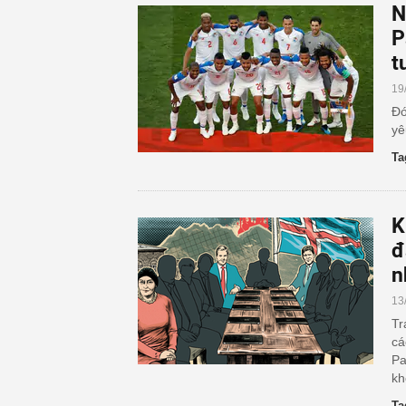
N
P
t
19
Đó
yê
Ta
K
đ
n
13
Tr
cá
Pa
kh
Ta