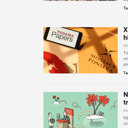
Ta
X
h
05
Tó
nh
ph
Ta
N
t
04
Nặ
có