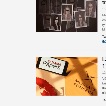
t
10
Mạ
ch
ty
bí
Ta
th
L
1
10
Vớ
tà
th
tr
Ta