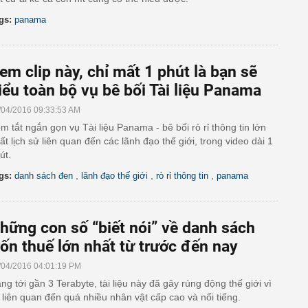
gs:
panama
em clip này, chỉ mất 1 phút là bạn sẽ
iểu toàn bộ vụ bê bối Tài liệu Panama
/04/2016 09:33:53 AM
m tắt ngắn gọn vụ Tài liệu Panama - bê bối rò rỉ thông tin lớn
ất lịch sử liên quan đến các lãnh đạo thế giới, trong video dài 1
út.
,
,
,
gs:
danh sách đen
lãnh đạo thế giới
rò rỉ thông tin
panama
hững con số “biết nói” về danh sách
rốn thuế lớn nhất từ trước đến nay
/04/2016 04:01:19 PM
ng tới gần 3 Terabyte, tài liệu này đã gây rúng động thế giới vì
 liên quan đến quá nhiều nhân vật cấp cao và nổi tiếng.