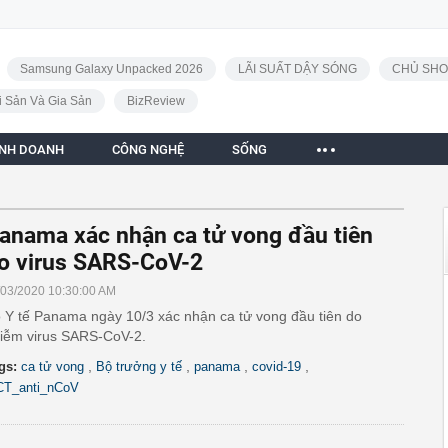
Samsung Galaxy Unpacked 2026
LÃI SUẤT DẬY SÓNG
CHỦ SHO
i Sản Và Gia Sản
BizReview
INH DOANH
CÔNG NGHỆ
SỐNG
anama xác nhận ca tử vong đầu tiên
o virus SARS-CoV-2
/03/2020 10:30:00 AM
 Y tế Panama ngày 10/3 xác nhận ca tử vong đầu tiên do
iễm virus SARS-CoV-2.
,
,
,
,
gs:
ca tử vong
Bộ trưởng y tế
panama
covid-19
CT_anti_nCoV