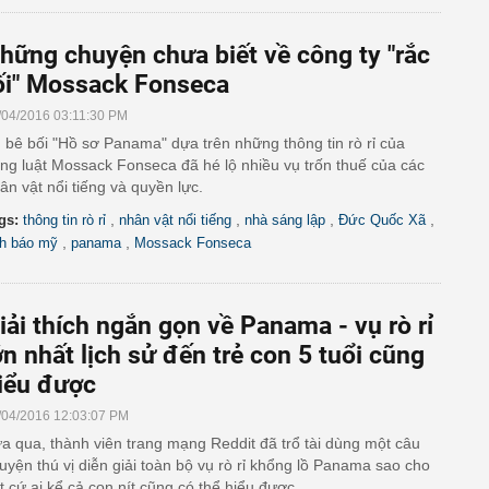
hững chuyện chưa biết về công ty "rắc
ối" Mossack Fonseca
/04/2016 03:11:30 PM
 bê bối "Hồ sơ Panama" dựa trên những thông tin rò rỉ của
ng luật Mossack Fonseca đã hé lộ nhiều vụ trốn thuế của các
ân vật nổi tiếng và quyền lực.
,
,
,
,
gs:
thông tin rò rỉ
nhân vật nổi tiếng
nhà sáng lập
Đức Quốc Xã
,
,
nh báo mỹ
panama
Mossack Fonseca
iải thích ngắn gọn về Panama - vụ rò rỉ
ớn nhất lịch sử đến trẻ con 5 tuổi cũng
iểu được
/04/2016 12:03:07 PM
a qua, thành viên trang mạng Reddit đã trổ tài dùng một câu
uyện thú vị diễn giải toàn bộ vụ rò rỉ khổng lồ Panama sao cho
t cứ ai kể cả con nít cũng có thể hiểu được.