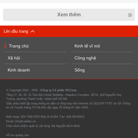
Xem thêm
Lên đầu trang
Trang chủ
Kinh tế vĩ mô
Xã hội
Công nghệ
Kinh doanh
Sống
© Copyright 2012 - 2026 -
Công ty Cổ phần VCCorp.
Tầng 17, 19, 20, 21 Toà nhà Center Building - Hapulico Complex, Số 01, phố Nguyễn Huy
Tưởng, phường Thanh Xuân, thành phố Hà Nội
Giấy phép thiết lập trang thông tin điện tử tổng hợp trên internet số 3321/GP-TTĐT do Sở Thông
tin và Truyền thông TP Hà Nội cấp ngày 03 tháng 07 năm 2019.
Điện thoại: 024 7309 5555 Máy lẻ 41294. Fax: 024-39743413
Email: info@cafebiz.vn
Chịu trách nhiệm quản lý nội dung: Bà Nguyễn Bích Minh
Hỗ trợ quảng cáo: