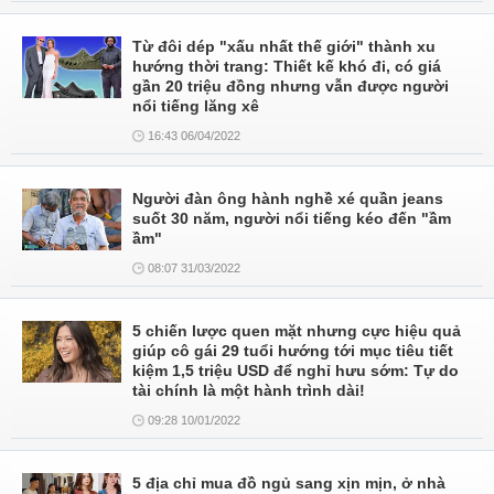
Từ đôi dép "xấu nhất thế giới" thành xu
hướng thời trang: Thiết kế khó đi, có giá
gần 20 triệu đồng nhưng vẫn được người
nổi tiếng lăng xê
16:43 06/04/2022
Người đàn ông hành nghề xé quần jeans
suốt 30 năm, người nổi tiếng kéo đến "ầm
ầm"
08:07 31/03/2022
5 chiến lược quen mặt nhưng cực hiệu quả
giúp cô gái 29 tuổi hướng tới mục tiêu tiết
kiệm 1,5 triệu USD để nghỉ hưu sớm: Tự do
tài chính là một hành trình dài!
09:28 10/01/2022
5 địa chỉ mua đồ ngủ sang xịn mịn, ở nhà