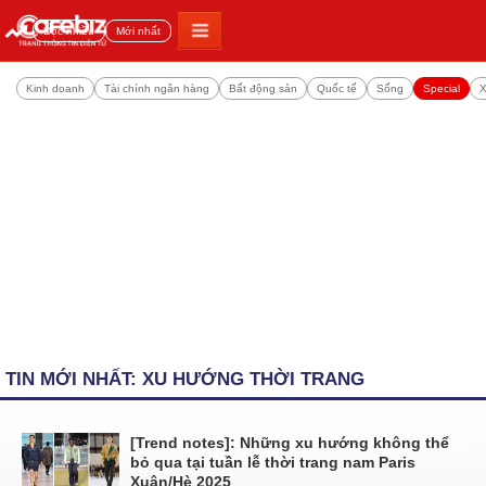
Đọc nhiều
Mới nhất
Kinh doanh
Tài chính ngân hàng
Bất động sản
Quốc tế
Sống
Special
X
TIN MỚI NHẤT: XU HƯỚNG THỜI TRANG
[Trend notes]: Những xu hướng không thể
bỏ qua tại tuần lễ thời trang nam Paris
Xuân/Hè 2025