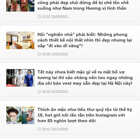
cũng phải đẹp chứ đừng để bị chê lên chê
xuống như Nam trong Hương vị tình thân
21:02 15/09/2021
Hội "nghiện nhà" phải biết: Những phong
cách thiết kế nội thất nhìn thì đẹp nhưng lại
sắp "đi vào dĩ vãng"!
16:00 12/02/2021
Tết này chưa biết mặc gì về ra mắt bố vợ
tương lai thì các chàng nên lưu ngay những
địa chỉ bán vest may sẵn đẹp tại Hà Nội này!
16:02 01/02/2021
Thích ăn mặc như tiểu thư quý tộc từ thế kỷ
18, hot girl nổi rần rần trên Instagram với
hơn 65 nghìn lượt theo dõi
20:42 24/11/2020