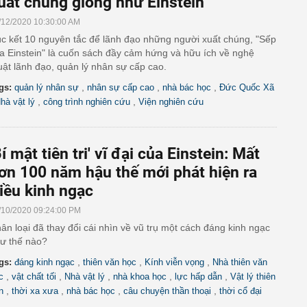
uất chúng giống như Einstein
/12/2020 10:30:00 AM
c kết 10 nguyên tắc để lãnh đạo những người xuất chúng, "Sếp
a Einstein" là cuốn sách đầy cảm hứng và hữu ích về nghệ
uật lãnh đạo, quản lý nhân sự cấp cao.
,
,
,
gs:
quản lý nhân sự
nhân sự cấp cao
nhà bác học
Đức Quốc Xã
,
,
hà vật lý
công trình nghiên cứu
Viện nghiên cứu
Bí mật tiên tri' vĩ đại của Einstein: Mất
ơn 100 năm hậu thế mới phát hiện ra
iều kinh ngạc
/10/2020 09:24:00 PM
ân loại đã thay đổi cái nhìn về vũ trụ một cách đáng kinh ngạc
ư thế nào?
,
,
,
gs:
đáng kinh ngạc
thiên văn học
Kính viễn vọng
Nhà thiên văn
,
,
,
,
,
c
vật chất tối
Nhà vật lý
nhà khoa học
lực hấp dẫn
Vật lý thiên
,
,
,
,
n
thời xa xưa
nhà bác học
câu chuyện thần thoại
thời cổ đại