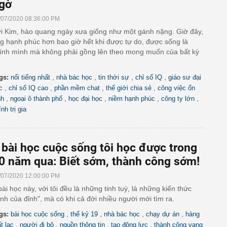
gờ
/07/2020 08:36:00 PM
i Kim, hào quang ngày xưa giống như một gánh nặng. Giờ đây,
g hạnh phúc hơn bao giờ hết khi được tự do, được sống là
ính mình mà không phải gồng lên theo mong muốn của bất kỳ
,
,
,
,
gs:
nổi tiếng nhất
nhà bác học
tin thời sự
chỉ số IQ
giáo sư đại
,
,
,
,
c
chỉ số IQ cao
phần mềm chat
thế giới chia sẻ
công việc ổn
,
,
,
,
,
nh
ngoại ô thành phố
học đại học
niềm hạnh phúc
công ty lớn
nh trị gia
 bài học cuộc sống tôi học được trong
0 năm qua: Biết sớm, thành công sớm!
/07/2020 12:00:00 PM
bài học này, với tôi đều là những tinh tuý, là những kiến thức
ỉnh của đỉnh", mà có khi cả đời nhiều người mới tìm ra.
,
,
,
,
gs:
bài học cuộc sống
thế kỷ 19
nhà bác học
chạy dự án
hàng
,
,
,
,
ất lạc
người đi bộ
nguồn thông tin
tạo động lực
thành công vang