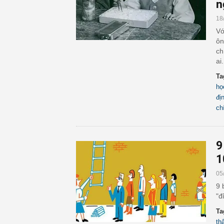
n
18
Vớ
ôn
ch
ai.
Ta
họ
đị
chí
9
1
05
9 
"đ
Ta
th