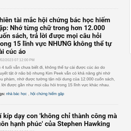
hiên tài mắc hội chứng bác học hiếm
ặp: Nhớ từng chữ trong hơn 12.000
uốn sách, trả lời được mọi câu hỏi
rong 15 lĩnh vực NHƯNG không thể tự
ài cúc áo
/02/2023 07:12:00 PM
 4 tuổi vẫn chưa biết đi, không thể tự cài được cúc áo do
uyết tật ở não bộ nhưng Kim Peek vẫn có khả năng ghi nhớ
êu phàm, nhớ được tường tận nội dung của 12.000 cuốn sách,
ả lời được gần như mọi câu hỏi trong 15 lĩnh vực khác nhau.
,
gs:
nhà bác học
hội chứng hiếm gặp
í kíp dạy con 'không chỉ thành công mà
uôn hạnh phúc' của Stephen Hawking