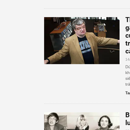
T
g
c
t
c
14
Dù
kh
si
tr
Ta
B
l