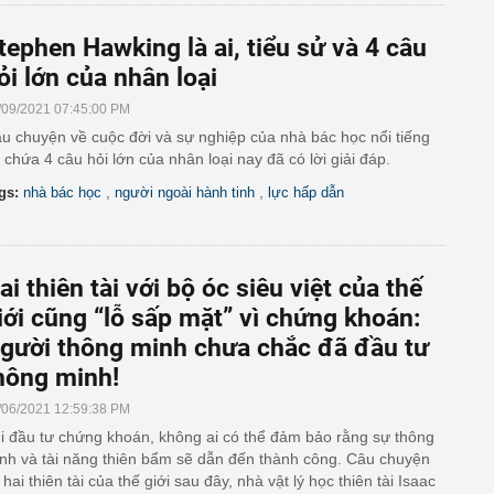
tephen Hawking là ai, tiểu sử và 4 câu
ỏi lớn của nhân loại
/09/2021 07:45:00 PM
u chuyện về cuộc đời và sự nghiệp của nhà bác học nổi tiếng
 chứa 4 câu hỏi lớn của nhân loại nay đã có lời giải đáp.
,
,
gs:
nhà bác học
người ngoài hành tinh
lực hấp dẫn
ai thiên tài với bộ óc siêu việt của thế
iới cũng “lỗ sấp mặt” vì chứng khoán:
gười thông minh chưa chắc đã đầu tư
hông minh!
/06/2021 12:59:38 PM
i đầu tư chứng khoán, không ai có thể đảm bảo rằng sự thông
nh và tài năng thiên bẩm sẽ dẫn đến thành công. Câu chuyện
 hai thiên tài của thế giới sau đây, nhà vật lý học thiên tài Isaac