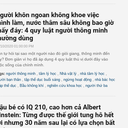
gười khôn ngoan không khoe việc
ình làm, nước thâm sâu không bao giờ
hấy đáy: 4 quy luật người thông minh
hường dùng
/10/2020 01:00:00 PM
n tự hỏi tại sao một người nào đó giỏi giang, thông minh đến
y? Đơn giản vì họ đã áp dụng 4 quy luật thú vị dưới đây vào
ộc sống của chính mình.
,
,
,
,
gs:
người thông minh
tâm lý học
Nhà vật lý
nhà tâm lý học
,
,
,
ười bạn thân
tập thể dục buổi sáng
ngừng hoạt động
nhà bác học
,
,
,
ập thể dục
Bầu không khí
nghiên cứu khoa học
người thứ ba
ậu bé có IQ 210, cao hơn cả Albert
instein: Từng được thế giới tung hô hết
ời nhưng 30 năm sau lại có lựa chọn bất