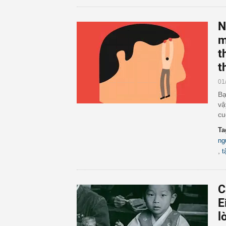
N
m
t
t
01
Bạ
vậ
cu
Ta
ng
,
t
C
E
l