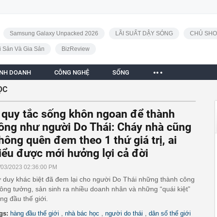
Samsung Galaxy Unpacked 2026
LÃI SUẤT DẬY SÓNG
CHỦ SHO
i Sản Và Gia Sản
BizReview
INH DOANH
CÔNG NGHỆ
SỐNG
ỌC
 quy tắc sống khôn ngoan để thành
ông như người Do Thái: Cháy nhà cũng
hông quên đem theo 1 thứ giá trị, ai
iểu được mới hưởng lợi cả đời
/03/2023 02:36:00 PM
 duy khác biệt đã đem lại cho người Do Thái những thành công
ông tưởng, sản sinh ra nhiều doanh nhân và những “quái kiệt”
ng đầu thế giới.
,
,
,
gs:
hàng đầu thế giới
nhà bác học
người do thái
dân số thế giới