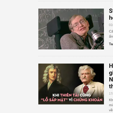
S
h
02
Câ
ẩn
Ta
H
g
N
t
17
Kh
mi
về