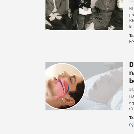
22
Nh
ph
Kh
kh
Ta
hứ
D
n
b
24
Hộ
ng
tử
Ta
ng