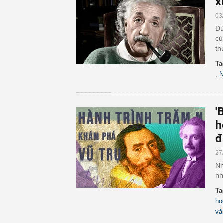
x
03
Đú
củ
th
Ta
,
N
'
h
đ
27
Nh
nh
Ta
họ
vă