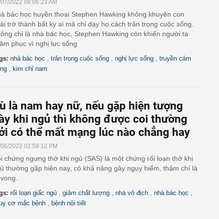
/07/2022 08:06:23 AM
à bác học huyền thoại Stephen Hawking không khuyên con
ải trở thành bất kỳ ai mà chỉ dạy họ cách trân trọng cuộc sống.
ông chỉ là nhà bác học, Stephen Hawking còn khiến người ta
âm phục vì nghị lực sống
,
,
,
gs:
nhà bác học
trân trọng cuộc sống
nghị lực sống
truyền cảm
,
ng
kim chỉ nam
ù là nam hay nữ, nếu gặp hiện tượng
ày khi ngủ thì không được coi thường
ởi có thể mất mạng lúc nào chẳng hay
/06/2022 02:59:12 PM
i chứng ngưng thở khi ngủ (SAS) là một chứng rối loạn thở khi
ủ thường gặp hiện nay, có khả năng gây nguy hiểm, thậm chí là
 vong.
,
,
,
,
gs:
rối loạn giấc ngủ
giảm chất lượng
nhà vô địch
nhà bác học
,
uy cơ mắc bệnh
bệnh nội tiết