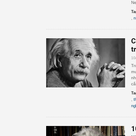
Ne
Ta
,
n
C
t
10
Tr
mu
nh
cắ
Ta
,
t
ng
1