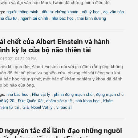
wton và đại văn hào Mark Twain đã chứng minh điều đó.
,
,
,
gs:
người thông minh
đầu tư chứng khoán
vật lý học
đại văn hào
,
,
,
hà đầu tư
ngành tài chính
nhà bác học
thái bình dương
ái chết của Albert Einstein và hành
rình kỳ lạ của bộ não thiên tài
/01/2021 04:32:00 PM
ước khi qua đời, Albert Einstein nói với gia đình rằng ông không
ốn để thi thể phục vụ nghiên cứu, nhưng chỉ vài tiếng sau khi
à bác học ngưng thở, một bác sĩ khám nghiệm y khoa đã đánh
p bộ não của ông.
,
,
,
gs:
nhà bác học
Nhà vật lý
phình động mạch chủ
động mạch chủ
,
,
,
,
hế kỷ 20
Đức Quốc Xã
chăm sóc y tế
nhà khoa học
Khám
,
,
hiệm tử thi
Giải Nobel Vật lý
vị bác sĩ
0 nguyên tắc để lãnh đạo những người