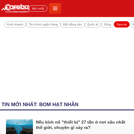
Đọc nhiều
Mới nhất
Kinh doanh
Tài chính ngân hàng
Bất động sản
Quốc tế
Sống
Special
X
TIN MỚI NHẤT: BOM HẠT NHÂN
Nếu kích nổ "thiết bị" 27 tấn ở nơi sâu nhất
thế giới, chuyện gì xảy ra?