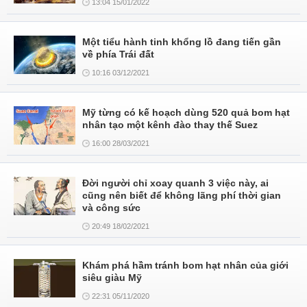
13:04 15/01/2022
Một tiểu hành tinh khổng lồ đang tiến gần
về phía Trái đất
10:16 03/12/2021
Mỹ từng có kế hoạch dùng 520 quả bom hạt
nhân tạo một kênh đào thay thế Suez
16:00 28/03/2021
Đời người chỉ xoay quanh 3 việc này, ai
cũng nên biết để không lãng phí thời gian
và công sức
20:49 18/02/2021
Khám phá hầm tránh bom hạt nhân của giới
siêu giàu Mỹ
22:31 05/11/2020