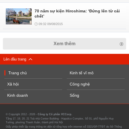
70 năm sự kiện Hiroshima: ‘Đứng lên từ cái
chết’
09:32 09/08/2015
Xem thêm
Lên đầu trang
Trang chủ
Kinh tế vĩ mô
Xã hội
Công nghệ
Kinh doanh
Sống
© Copyright 2012 - 2026 -
Công ty Cổ phần VCCorp.
Tầng 17, 19, 20, 21 Toà nhà Center Building - Hapulico Complex, Số 01, phố Nguyễn Huy
Tưởng, phường Thanh Xuân, thành phố Hà Nội
Giấy phép thiết lập trang thông tin điện tử tổng hợp trên internet số 3321/GP-TTĐT do Sở Thông