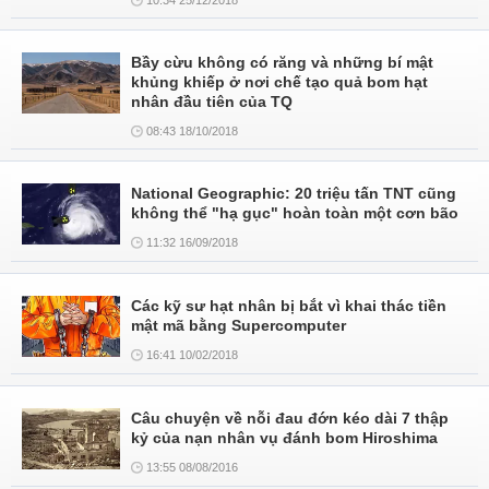
10:34 25/12/2018
Bầy cừu không có răng và những bí mật
khủng khiếp ở nơi chế tạo quả bom hạt
nhân đầu tiên của TQ
08:43 18/10/2018
National Geographic: 20 triệu tấn TNT cũng
không thể "hạ gục" hoàn toàn một cơn bão
11:32 16/09/2018
Các kỹ sư hạt nhân bị bắt vì khai thác tiền
mật mã bằng Supercomputer
16:41 10/02/2018
Câu chuyện về nỗi đau đớn kéo dài 7 thập
kỷ của nạn nhân vụ đánh bom Hiroshima
13:55 08/08/2016