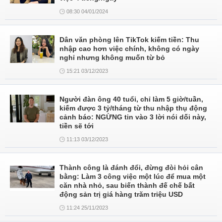
08:30 04/01/2024
Dân văn phòng lên TikTok kiếm tiền: Thu
nhập cao hơn việc chính, không có ngày
nghỉ nhưng không muốn từ bỏ
15:21 03/12/2023
Người đàn ông 40 tuổi, chỉ làm 5 giờ/tuần,
kiếm được 3 tỷ/tháng từ thu nhập thụ động
cảnh báo: NGỪNG tin vào 3 lời nói dối này,
tiền sẽ tới
11:13 03/12/2023
Thành công là đánh đổi, đừng đòi hỏi cân
bằng: Làm 3 công việc một lúc để mua một
căn nhà nhỏ, sau biến thành đế chế bất
động sản trị giá hàng trăm triệu USD
11:24 25/11/2023