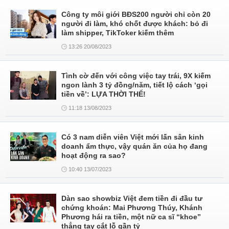
Công ty môi giới BĐS200 người chỉ còn 20
người đi làm, khó chốt được khách: bỏ đi
làm shipper, TikToker kiếm thêm
13:26 20/08/2023
Tình cờ đến với công việc tay trái, 9X kiếm
ngon lành 3 tỷ đồng/năm, tiết lộ cách ‘gọi
tiền về’: LỰA THỜI THẾ!
11:18 13/08/2023
Có 3 nam diễn viên Việt mới lấn sân kinh
doanh ẩm thực, vậy quán ăn của họ đang
hoạt động ra sao?
10:40 13/07/2023
Dàn sao showbiz Việt đem tiền đi đầu tư
chứng khoán: Mai Phương Thúy, Khánh
Phương hái ra tiền, một nữ ca sĩ “khoe”
thẳng tay cắt lỗ gần tỷ