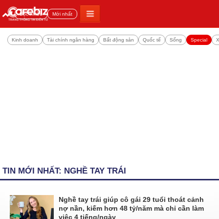
Đọc nhiều
Mới nhất
Kinh doanh
Tài chính ngân hàng
Bất động sản
Quốc tế
Sống
Special
X
TIN MỚI NHẤT: NGHỀ TAY TRÁI
Nghề tay trái giúp cô gái 29 tuổi thoát cảnh
nợ nần, kiếm hơn 48 tỷ/năm mà chỉ cần làm
việc 4 tiếng/ngày