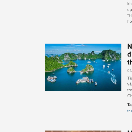
kh
dự
"H
ho
N
đ
t
04
Từ
và
tr
Ch
Ta
tr