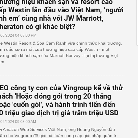
hương hiệu khách sạn và resort cao
ấp Westin lần đầu vào Việt Nam, ‘người
nh em’ cùng nhà với JW Marriott,
heraton có gì khác biệt?
/06/2024 04:08:00 PM
e Westin Resort & Spa Cam Ranh vừa chính thức khai trương,
nh dấu sự ra mắt của thương hiệu cao cấp Westin - một
ương hiệu khách sạn của Marriott Bonvoy - tại thị trường Việt
am.
EO công ty con của Vingroup kể về thử
hách 'Hoặc đóng gói trong 20 tháng
oặc 'cuốn gói', và hành trình tiến đến
0 triệu giao dịch trị giá trăm triệu USD
/02/2024 09:03:00 AM
i Amazon Web Services Việt Nam, ông Hoàng Nguyễn đầu
ân cho Vingroup để giải bài toán cung cấp giải pháp quản trị