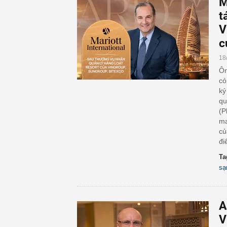
M
t
V
c
18
Ôn
có
ký
qu
(P
ma
củ
đ
Ta
sạ
A
V