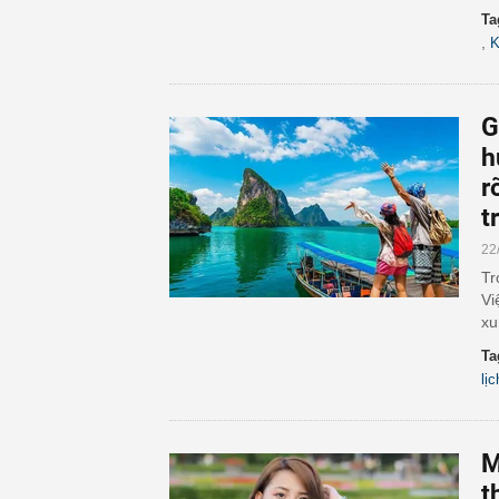
Ta
,
K
G
h
r
t
22
Tr
Vi
xu
Ta
lịc
M
t