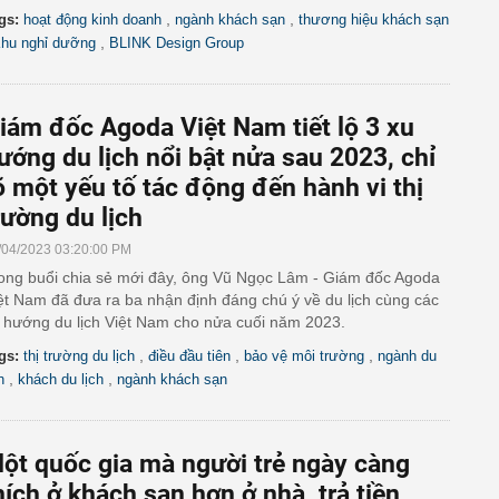
,
,
gs:
hoạt động kinh doanh
ngành khách sạn
thương hiệu khách sạn
,
hu nghỉ dưỡng
BLINK Design Group
iám đốc Agoda Việt Nam tiết lộ 3 xu
ướng du lịch nổi bật nửa sau 2023, chỉ
õ một yếu tố tác động đến hành vi thị
rường du lịch
/04/2023 03:20:00 PM
ong buổi chia sẻ mới đây, ông Vũ Ngọc Lâm - Giám đốc Agoda
ệt Nam đã đưa ra ba nhận định đáng chú ý về du lịch cùng các
 hướng du lịch Việt Nam cho nửa cuối năm 2023.
,
,
,
gs:
thị trường du lịch
điều đầu tiên
bảo vệ môi trường
ngành du
,
,
h
khách du lịch
ngành khách sạn
ột quốc gia mà người trẻ ngày càng
hích ở khách sạn hơn ở nhà, trả tiền