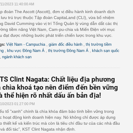
/11/2023 11:40:00 AM
p đoàn The Ascott (Ascott), đơn vị điều hành kinh doanh dịch
 lưu trú trực thuộc Tập đoàn CapitaLand (CLI), vừa bổ nhiệm
g David Cumming vào vị trí Tổng Quản lý vùng dẫn dắt các thị
ường tiềm năng Việt Nam, Cam-pu-chia và Miến Điện với mục
êu đạt được những bước phát triển chiến lược trong khu vực.
,
,
gs:
Việt Nam - Campuchia
giám đốc điều hành
thị trường tiềm
,
,
,
ng
khu vực Đông Nam Á
thị trường Đông Nam Á
khách sạn quốc
,
ngành khách sạn
TS Clint Nagata: Chất liệu địa phương
à chìa khoá tạo nên điểm đến bền vững
à thể hiện rõ nhất dấu ấn bản địa!
/10/2023 01:27:00 PM
ếu tố "xanh" chính là chìa khóa đảm bảo tính bền vững trong
c hoạt động kinh doanh hiện nay. Nó không chỉ được áp dụng
o thiết kế và kiến trúc mà còn là tiêu chí đầu tư của các nhà đầu
 và đối tác”, KST Clint Nagata nhận định.