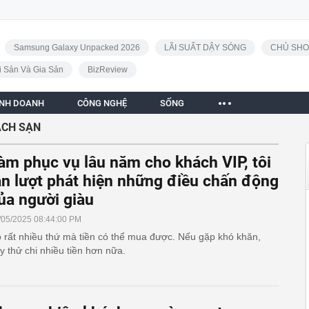
Samsung Galaxy Unpacked 2026
LÃI SUẤT DẬY SÓNG
CHỦ SHO
i Sản Và Gia Sản
BizReview
INH DOANH
CÔNG NGHỆ
SỐNG
CH SẠN
àm phục vụ lâu năm cho khách VIP, tôi
ần lượt phát hiện những điều chấn động
ủa người giàu
/05/2025 08:44:00 PM
 rất nhiều thứ mà tiền có thể mua được. Nếu gặp khó khăn,
y thử chi nhiều tiền hơn nữa.