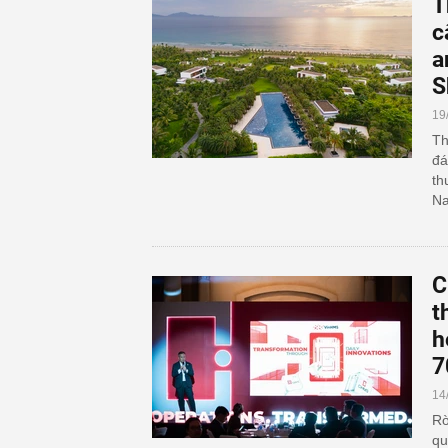
T
c
a
S
19
Th
đá
th
N
C
t
h
7
14
Rờ
qu