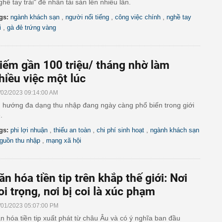
ghề tay trái" để nhân tài sản lên nhiều lần.
,
,
,
gs:
ngành khách sạn
người nổi tiếng
công việc chính
nghề tay
,
i
gà đẻ trứng vàng
iếm gần 100 triệu/ tháng nhờ làm
hiều việc một lúc
/02/2023 09:14:00 AM
 hướng đa dạng thu nhập đang ngày càng phổ biến trong giới
.
,
,
,
gs:
phi lợi nhuận
thiếu an toàn
chi phí sinh hoạt
ngành khách sạn
,
guồn thu nhập
mạng xã hội
ăn hóa tiền tip trên khắp thế giới: Nơi
oi trọng, nơi bị coi là xúc phạm
/01/2023 05:07:00 PM
n hóa tiền tip xuất phát từ châu Âu và có ý nghĩa ban đầu