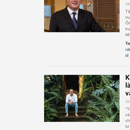
29
Tậ
vụ
Ôn
tr
ti
Ta
nă
tế
K
l
v
11
“Y
cá
ch
tư