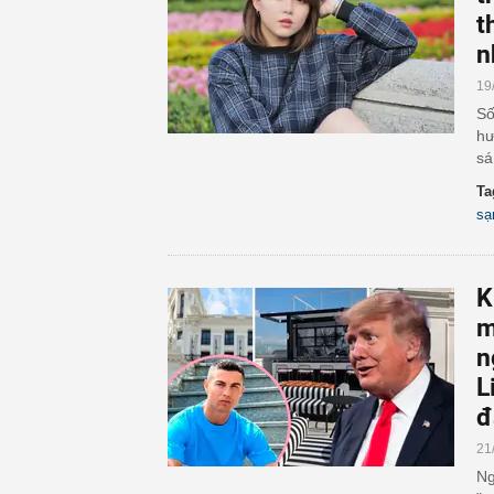
t
n
19
Số
hư
sá
Ta
sạ
K
m
n
L
đ
21
Ng