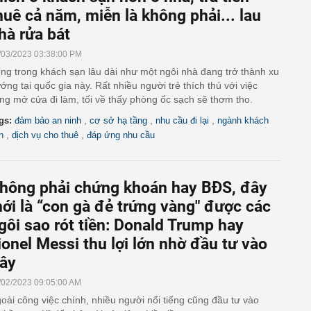
huê cả năm, miễn là không phải... lau
hà rửa bát
/03/2023 03:38:00 PM
ng trong khách sạn lâu dài như một ngôi nhà đang trở thành xu
ớng tại quốc gia này. Rất nhiều người trẻ thích thú với việc
ng mở cửa đi làm, tối về thấy phòng ốc sạch sẽ thơm tho.
,
,
,
gs:
đảm bảo an ninh
cơ sở hạ tầng
nhu cầu đi lại
ngành khách
,
,
n
dịch vụ cho thuê
đáp ứng nhu cầu
hông phải chứng khoán hay BĐS, đây
ới là “con gà đẻ trứng vàng" được các
gôi sao rót tiền: Donald Trump hay
ionel Messi thu lợi lớn nhờ đầu tư vào
ây
/02/2023 09:05:00 AM
oài công việc chính, nhiều người nổi tiếng cũng đầu tư vào