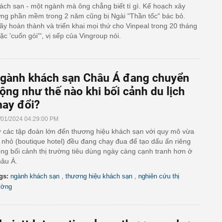
ách sạn - một ngành mà ông chẳng biết tí gì. Kế hoạch xây
ng phần mềm trong 2 năm cũng bị Ngài "Thần tốc" bác bỏ.
ãy hoàn thành và triển khai mọi thứ cho Vinpeal trong 20 tháng
ặc 'cuốn gói'", vị sếp của Vingroup nói.
gành khách sạn Châu Á đang chuyển
ộng như thế nào khi bối cảnh du lịch
hay đổi?
/01/2024 04:29:00 PM
 các tập đoàn lớn đến thương hiệu khách sạn với quy mô vừa
 nhỏ (boutique hotel) đều đang chạy đua để tạo dấu ấn riêng
ong bối cảnh thị trường tiêu dùng ngày càng cạnh tranh hơn ở
âu Á.
,
,
gs:
ngành khách sạn
thương hiệu khách sạn
nghiên cứu thị
ường