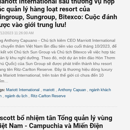
ariott International sau thương vụ hợp
ác quản lý hàng loạt resort của
ingroup, Sungroup, Bitexco: Cuộc đánh
ược vào giới trung lưu!
/12/2023 11:26:00 AM
g Anthony Capuano - Chủ tịch kiêm CEO Marriott International
 chuyến thăm Việt Nam lần đầu tiên vào cuối tháng 10/2023, để
 kết với Chủ tịch Sun Group và Chủ tịch Bitexco về việc hợp tác
ản lý khu nghỉ dưỡng. Theo đó, một dự án trên đảo Hòn Thơm
hú Quốc) của Sun Group sẽ được phát triển thành khu resort
ng tên Ritz-Carlton Reserve. Đây là thương hiệu dòng luxury
a Mariott International, trên toàn thế giới có chưa đến 10
iểm…
,
,
,
gs:
Mariott International
mariott
Anthony Capuan
ngành khách
,
,
n
ngành du lịch
Ritz-Carlton Reserve
scott bổ nhiệm tân Tổng quản lý vùng
iệt Nam - Campuchia và Miến Điện