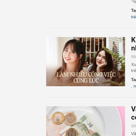
"n
Ta
trá
K
n
08
Xu
trẻ
Ta
,
n
V
c
10
Vă