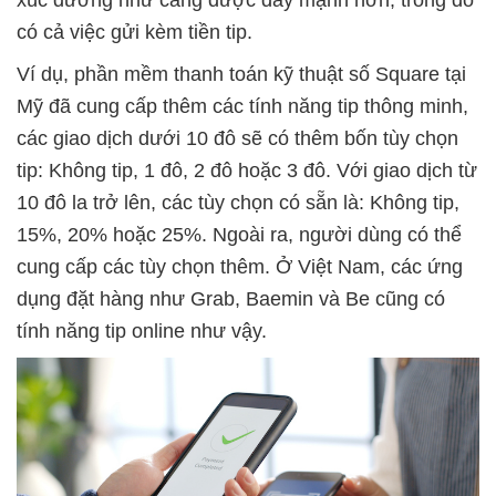
xúc dường như càng được đẩy mạnh hơn, trong đó
có cả việc gửi kèm tiền tip.
Ví dụ, phần mềm thanh toán kỹ thuật số Square tại
Mỹ đã cung cấp thêm các tính năng tip thông minh,
các giao dịch dưới 10 đô sẽ có thêm bốn tùy chọn
tip: Không tip, 1 đô, 2 đô hoặc 3 đô. Với giao dịch từ
10 đô la trở lên, các tùy chọn có sẵn là: Không tip,
15%, 20% hoặc 25%. Ngoài ra, người dùng có thể
cung cấp các tùy chọn thêm. Ở Việt Nam, các ứng
dụng đặt hàng như Grab, Baemin và Be cũng có
tính năng tip online như vậy.