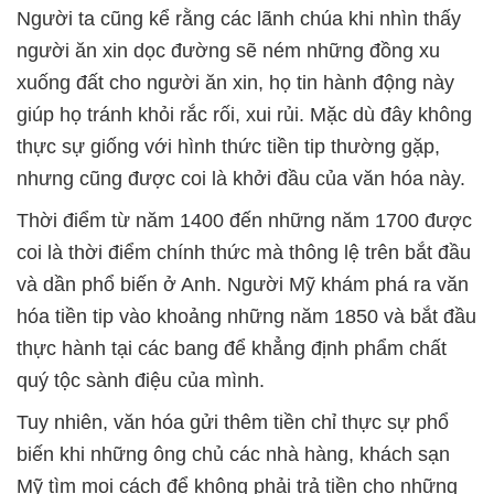
Người ta cũng kể rằng các lãnh chúa khi nhìn thấy
người ăn xin dọc đường sẽ ném những đồng xu
xuống đất cho người ăn xin, họ tin hành động này
giúp họ tránh khỏi rắc rối, xui rủi. Mặc dù đây không
thực sự giống với hình thức tiền tip thường gặp,
nhưng cũng được coi là khởi đầu của văn hóa này.
Thời điểm từ năm 1400 đến những năm 1700 được
coi là thời điểm chính thức mà thông lệ trên bắt đầu
và dần phổ biến ở Anh. Người Mỹ khám phá ra văn
hóa tiền tip vào khoảng những năm 1850 và bắt đầu
thực hành tại các bang để khẳng định phẩm chất
quý tộc sành điệu của mình.
Tuy nhiên, văn hóa gửi thêm tiền chỉ thực sự phổ
biến khi những ông chủ các nhà hàng, khách sạn
Mỹ tìm mọi cách để không phải trả tiền cho những