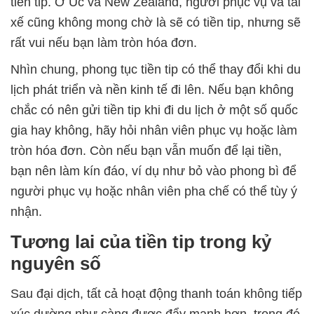
tiền tip. Ở Úc và New Zealand, người phục vụ và tài
xế cũng không mong chờ là sẽ có tiền tip, nhưng sẽ
rất vui nếu bạn làm tròn hóa đơn.
Nhìn chung, phong tục tiền tip có thể thay đổi khi du
lịch phát triển và nền kinh tế đi lên. Nếu bạn không
chắc có nên gửi tiền tip khi đi du lịch ở một số quốc
gia hay không, hãy hỏi nhân viên phục vụ hoặc làm
tròn hóa đơn. Còn nếu bạn vẫn muốn để lại tiền,
bạn nên làm kín đáo, ví dụ như bỏ vào phong bì để
người phục vụ hoặc nhân viên pha chế có thể tùy ý
nhận.
Tương lai của tiền tip trong kỷ
nguyên số
Sau đại dịch, tất cả hoạt động thanh toán không tiếp