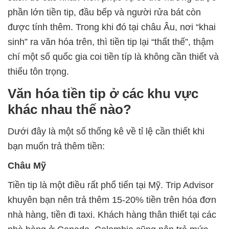
phần lớn tiền tip, đầu bếp và người rửa bát còn
được tính thêm. Trong khi đó tại châu Âu, nơi “khai
sinh” ra văn hóa trên, thì tiền tip lại “thất thế”, thậm
chí một số quốc gia coi tiền típ là không cần thiết và
thiếu tôn trọng.
Văn hóa tiền tip ở các khu vực
khác nhau thế nào?
Dưới đây là một số thống kê về tỉ lệ cần thiết khi
bạn muốn trả thêm tiền:
Châu Mỹ
Tiền tip là một điều rất phổ tiến tại Mỹ. Trip Advisor
khuyên bạn nên trả thêm 15-20% tiền trên hóa đơn
nhà hàng, tiền đi taxi. Khách hàng thân thiết tại các