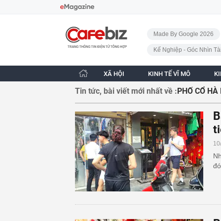
Bỏ qua điều hướng
CafeBiz - Trang chủ
Made By Google 2026
Kế Nghiệp - Góc Nhìn Tà
XÃ HỘI
KINH TẾ VĨ MÔ
K
Tin tức, bài viết mới nhất về :
PHỐ CỔ HÀ 
B
t
10
Nh
đó