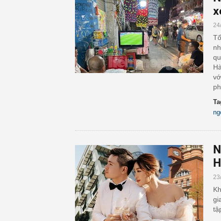
x
24
Tố
nh
qu
Hà
vớ
ph
Ta
ng
N
H
23
Kh
gi
tậ