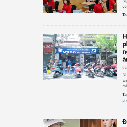
Ng
có
Ta
H
p
n
ă
03
Nh
ăn
mà
Ta
ph
Đ