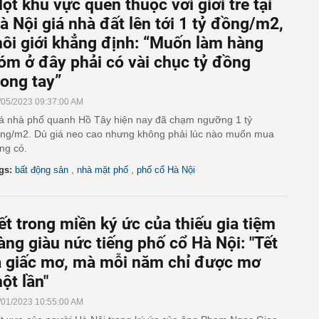
ột khu vực quen thuộc với giới trẻ tại
à Nội giá nhà đất lên tới 1 tỷ đồng/m2,
ôi giới khẳng định: “Muốn làm hàng
óm ở đây phải có vài chục tỷ đồng
rong tay”
/05/2023 09:37:00 AM
á nhà phố quanh Hồ Tây hiện nay đã chạm ngưỡng 1 tỷ
ng/m2. Dù giá neo cao nhưng không phải lúc nào muốn mua
ng có.
,
,
gs:
bất động sản
nhà mặt phố
phố cổ Hà Nội
ết trong miền ký ức của thiếu gia tiệm
àng giàu nức tiếng phố cổ Hà Nội: "Tết
à giấc mơ, mà mỗi năm chỉ được mơ
ột lần"
/01/2023 10:55:00 AM