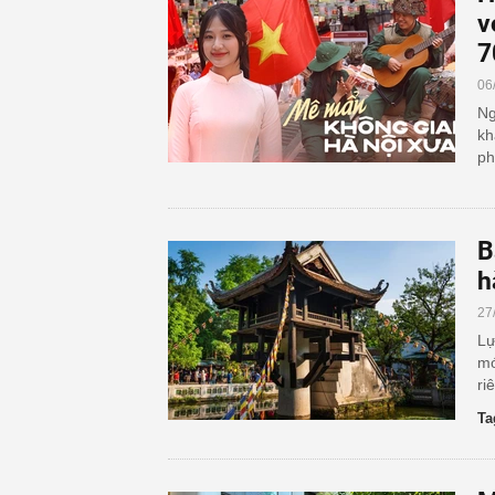
v
7
06
Ng
kh
ph
B
h
27
Lự
mớ
ri
Ta