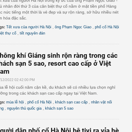
t xưa của người Hà Nội trong ký ức của ông Phạm Ngọc Giao -
ủ nhân đời thứ 3 của căn biệt thự cổ nằm ở mặt tiền phố Hàng
c nức tiếng một thời là vẻ đẹp và sự rộn ràng, sở hữu nhiều nét
n hóa đặc sắc.
,
,
gs:
Tết xưa của người Hà Nội
ông Phạm Ngọc Giao
phố cổ Hà Nội
,
iệt thự cổ
tết nguyên đán
hông khí Giáng sinh rộn ràng trong các
hách sạn 5 sao, resort cao cấp ở Việt
am
/12/2022 02:42:00 PM
a lễ hội cuối năm cận kề, du khách sẽ có nhiều lựa chọn nghỉ
ỡng trong các khách sạn cao cấp ngay tại Việt Nam.
,
,
,
gs:
mùa lễ hội
phố cổ Hà Nội
khách sạn cao cấp
nhân vật nổi
,
,
ếng
nguyên thủ quốc gia
khách sạn 5 sao
gười dân phố cổ Hà Nội bê tivi ra vỉa hè