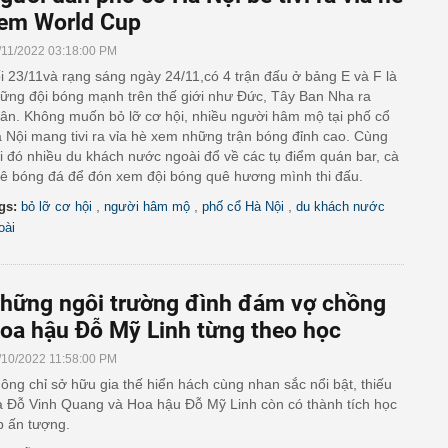
em World Cup
/11/2022 03:18:00 PM
i 23/11và rạng sáng ngày 24/11,có 4 trận đấu ở bảng E và F là
ững đội bóng mạnh trên thế giới như Đức, Tây Ban Nha ra
ân. Không muốn bỏ lỡ cơ hội, nhiều người hâm mộ tại phố cổ
 Nội mang tivi ra vỉa hè xem những trận bóng đỉnh cao. Cùng
i đó nhiều du khách nước ngoài đổ về các tụ điểm quán bar, cà
ê bóng đá để đón xem đội bóng quê hương mình thi đấu.
,
,
,
gs:
bỏ lỡ cơ hội
người hâm mộ
phố cổ Hà Nội
du khách nước
oài
hững ngôi trường đình đám vợ chồng
oa hậu Đỗ Mỹ Linh từng theo học
/10/2022 11:58:00 PM
ông chỉ sở hữu gia thế hiển hách cùng nhan sắc nổi bật, thiếu
a Đỗ Vinh Quang và Hoa hậu Đỗ Mỹ Linh còn có thành tích học
p ấn tượng.