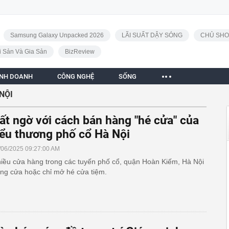
Samsung Galaxy Unpacked 2026
LÃI SUẤT DẬY SÓNG
CHỦ SHO
i Sản Và Gia Sản
BizReview
INH DOANH
CÔNG NGHỆ
SỐNG
NỘI
ất ngờ với cách bán hàng "hé cửa" của
iểu thương phố cổ Hà Nội
/06/2025 09:27:00 AM
iều cửa hàng trong các tuyến phố cổ, quận Hoàn Kiếm, Hà Nội
ng cửa hoặc chỉ mở hé cửa tiệm.