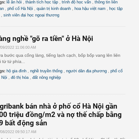
,
,
,
gs:
lễ ăn hỏi
thành tích học tập
trình độ học vấn
thông tin liên
,
,
,
,
an
phố cổ Hà Nội
quản trị kinh doanh
hoa hậu việt nam
học tập
,
sinh viên đại học ngoại thương
àng nghề "gõ ra tiền" ở Hà Nội
/09/2022 11:06:00 AM
a bước qua cổng làng, tiếng lạch cạch, bốp bốp vang lên liên
i từ tứ phía...
,
,
,
gs:
hộ gia đình
nghề truyền thống
người dân địa phương
phố cổ
,
,
 Nội
đô thị hóa
đất nông nghiệp
gribank bán nhà ở phố cổ Hà Nội gần
00 triệu đồng/m2 và nợ thế chấp bằng
9 bất động sản
/08/2022 09:50:17 AM