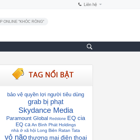
Liên hệ
P ONLINE "KHÓC RÒNG"
bảo vệ quyền lợi người tiêu dùng
grab bị phạt
Skydance Media
EQ cia
Paramount Global
Redstone
EQ ca
An Bình Phát Holdings
nhà ở xã hội Long Biên
Ratan Tata
vỏ não
thương mại điện thoại