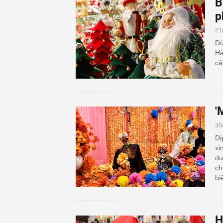
B
p
21
Dù
Hà
cả
'
30
Dị
xi
đư
ch
bi
H