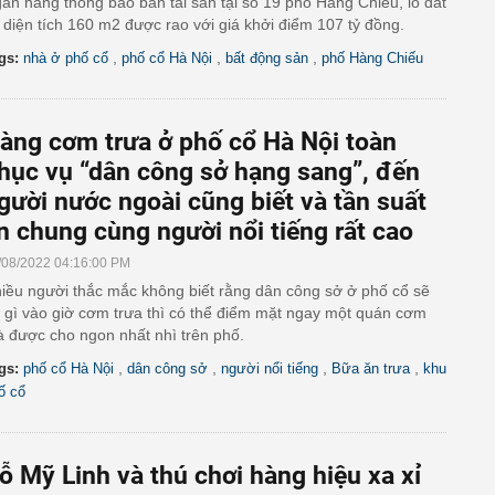
ân hàng thông báo bán tài sản tại số 19 phố Hàng Chiếu, lô đất
 diện tích 160 m2 được rao với giá khởi điểm 107 tỷ đồng.
,
,
,
gs:
nhà ở phố cổ
phố cổ Hà Nội
bất động sản
phố Hàng Chiếu
àng cơm trưa ở phố cổ Hà Nội toàn
hục vụ “dân công sở hạng sang”, đến
gười nước ngoài cũng biết và tần suất
n chung cùng người nổi tiếng rất cao
/08/2022 04:16:00 PM
iều người thắc mắc không biết rằng dân công sở ở phố cổ sẽ
 gì vào giờ cơm trưa thì có thể điểm mặt ngay một quán cơm
 được cho ngon nhất nhì trên phố.
,
,
,
,
gs:
phố cổ Hà Nội
dân công sở
người nổi tiếng
Bữa ăn trưa
khu
ố cổ
ỗ Mỹ Linh và thú chơi hàng hiệu xa xỉ