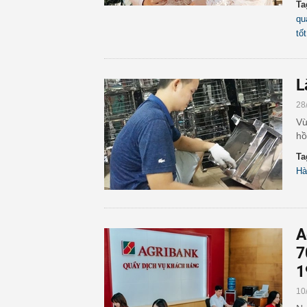
Ta
qu
tốt
L
28
Vừ
hồ
Ta
Hà
A
7
1
10