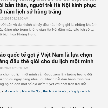
ới bản thân, người trẻ Hà Nội kính phục
0 năm lịch sử hùng tráng
/10/2024 08:18:00 AM
ười dân và du khách ai nấy đều háo hứng ghi lại những khoảnh
ắc đáng nhớ trong không gian Hà Nội đậm màu sắc lịch sử tại
ố bích họa Phùng Hưng.
áo quốc tế gợi ý Việt Nam là lựa chọn
àng đầu thế giới cho du lịch một mình
/06/2023 10:30:00 AM
a chọn du lịch một mình vẫn được xem là ý tưởng tương đối
i cho dù ngày càng nhiều du khách bắt đầu hành trình của
êng họ để đến một số địa điểm tuyệt vời nhất trên trái đất.
,
,
,
gs:
đi du lịch
phố cổ Hà Nội
thành phố hà nội
công ty du lịch