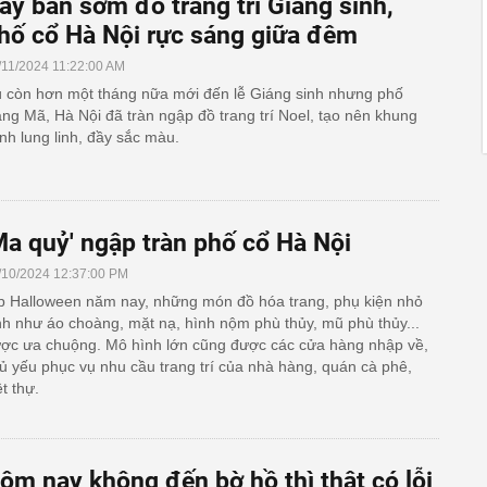
ày bán sớm đồ trang trí Giáng sinh,
hố cổ Hà Nội rực sáng giữa đêm
/11/2024 11:22:00 AM
 còn hơn một tháng nữa mới đến lễ Giáng sinh nhưng phố
ng Mã, Hà Nội đã tràn ngập đồ trang trí Noel, tạo nên khung
nh lung linh, đầy sắc màu.
Ma quỷ' ngập tràn phố cổ Hà Nội
/10/2024 12:37:00 PM
p Halloween năm nay, những món đồ hóa trang, phụ kiện nhỏ
nh như áo choàng, mặt nạ, hình nộm phù thủy, mũ phù thủy...
ợc ưa chuộng. Mô hình lớn cũng được các cửa hàng nhập về,
ủ yếu phục vụ nhu cầu trang trí của nhà hàng, quán cà phê,
ệt thự.
ôm nay không đến bờ hồ thì thật có lỗi