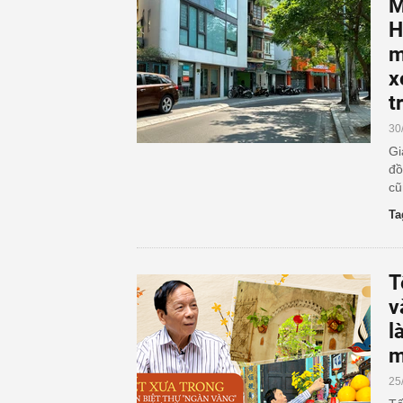
M
H
m
x
t
30
Gi
đồ
cũ
Ta
T
v
l
m
25