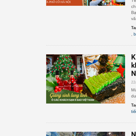
Tế
ch
Bạ
vă
Ta
,
b
K
k
N
22
Mù
dư
Ta
ti
N