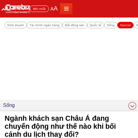
A
A
Đọc nhiều
Mới nhất
Kinh doanh
Tài chính ngân hàng
Bất động sản
Quốc tế
Sống
Special
X
Sống
Ngành khách sạn Châu Á đang
chuyển động như thế nào khi bối
cảnh du lịch thay đổi?