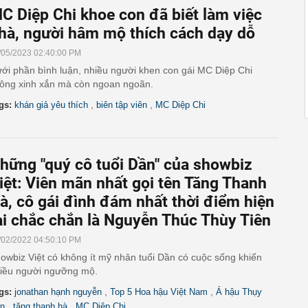
C Diệp Chi khoe con đã biết làm việc
hà, người hâm mộ thích cách dạy dỗ
/05/2023 02:40:00 PM
ới phần bình luận, nhiều người khen con gái MC Diệp Chi
ông xinh xắn mà còn ngoan ngoãn.
,
,
gs:
khán giả yêu thích
biên tập viên
MC Diệp Chi
hững "quý cô tuổi Dần" của showbiz
iệt: Viên mãn nhất gọi tên Tăng Thanh
à, cô gái đình đám nhất thời điểm hiện
ại chắc chắn là Nguyễn Thúc Thùy Tiên
/02/2022 04:50:10 PM
owbiz Việt có không ít mỹ nhân tuổi Dần có cuộc sống khiến
iều người ngưỡng mộ.
,
,
gs:
jonathan hạnh nguyễn
Top 5 Hoa hậu Việt Nam
Á hậu Thụy
,
,
n
tăng thanh hà
MC Diệp Chi