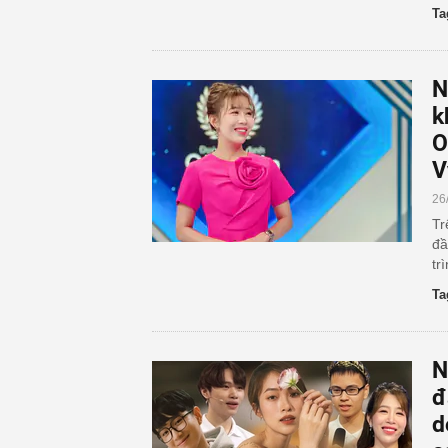
Ta
N
k
O
V
26
Tr
đầ
tr
Ta
N
đ
d