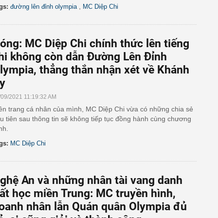
,
gs:
đường lên đỉnh olympia
MC Diệp Chi
óng: MC Diệp Chi chính thức lên tiếng
hi không còn dẫn Đường Lên Đỉnh
lympia, thẳng thắn nhận xét về Khánh
y
/09/2021 11:19:32 AM
ên trang cá nhân của mình, MC Diệp Chi vừa có những chia sẻ
u tiên sau thông tin sẽ không tiếp tục đồng hành cùng chương
ình.
gs:
MC Diệp Chi
ghệ An và những nhân tài vang danh
ất học miền Trung: MC truyền hình,
oanh nhân lẫn Quán quân Olympia đủ