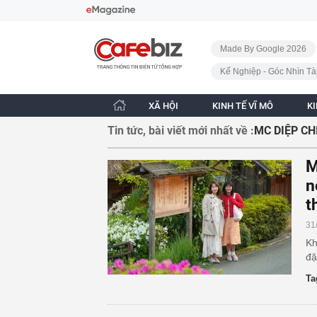
Bỏ qua điều hướng
CafeBiz - Trang chủ
Made By Google 2026
Kế Nghiệp - Góc Nhìn Tà
XÃ HỘI
KINH TẾ VĨ MÔ
K
Tin tức, bài viết mới nhất về :
MC DIỆP CH
M
n
t
31
Kh
đặ
Ta