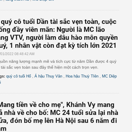
 quý cô tuổi Dần tài sắc vẹn toàn, cuộc
ống đầy viên mãn: Người là MC lão
àng VTV, người làm dâu hào môn quyền
uý, 1 nhân vật còn đạt kỳ tích lớn 2021
/01/2022 08:48:42 AM
uồn năng lượng mạnh mẽ và tích cực từ năm Dần được 4 quý
 tài sắc vẹn toàn sau đây thể hiện một cách trọn vẹn.
,
,
,
gs:
quý cô tuổi Hổ
Á hậu Thuỵ Vân
Hoa hậu Thuỳ TIên
MC Diệp
i
Mang tiền về cho mẹ", Khánh Vy mang
ả nhà về cho bố: MC 24 tuổi sửa lại nhà
ửa, đón bố mẹ lên Hà Nội sau 6 năm đi
àm