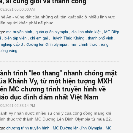
ả, ai cũng giỏi và thành công
/09/2021 05:00:00 AM
hệ An - vùng đất của những cái tên xuất sắc ở nhiều lĩnh vực
iến người khác phải nể phục.
,
,
,
gs:
mc truyền hình
quán quân olympia
địa linh nhân kiệt
MC Diệp
,
,
,
,
,
i
biên tập viên
chị em gái
Huỳnh Thúc Kháng
thành phố vinh
,
,
,
t nghiệp cấp 3
đường lên đỉnh olympia
mới chính thức
rung
uông vàng
ành trình "leo thang" nhanh chóng mặt
ủa Khánh Vy, từ một hiện tượng MXH
ến MC chương trình truyền hình về
iáo dục đình đám nhất Việt Nam
/09/2021 02:33:14 PM
ánh Vy nhận được nhiều sự chú ý của cộng đồng mạng khi
ính thức trở thành MC Đường Lên Đỉnh Olympia từ mùa 22.
,
,
gs:
chương trình truyền hình
MC Đường lên đỉnh Olympia
MC