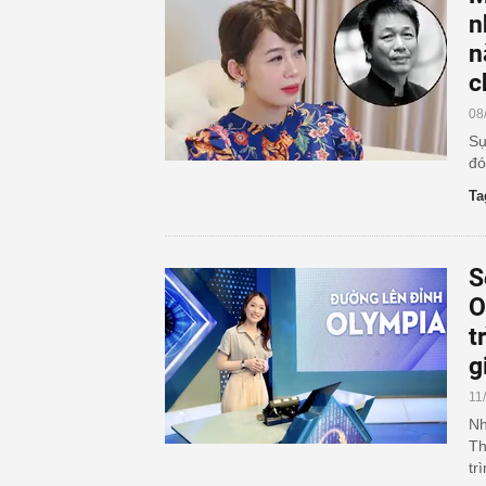
n
n
c
08
Sự
đó
Ta
S
O
t
g
11
Nh
Th
tr