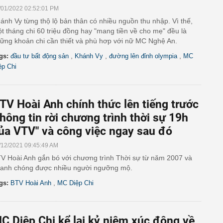
/01/2022 02:52:01 PM
ánh Vy từng thộ lộ bản thân có nhiều nguồn thu nhập. Vì thế,
t tháng chi 60 triệu đồng hay "mang tiền về cho mẹ" đều là
ững khoản chi cần thiết và phù hơp với nữ MC Nghệ An.
,
,
,
gs:
đầu tư bất động sản
Khánh Vy
đường lên đỉnh olympia
MC
ệp Chi
TV Hoài Anh chính thức lên tiếng trước
thông tin rời chương trình thời sự 19h
ủa VTV" và công việc ngay sau đó
/12/2021 09:45:49 AM
V Hoài Anh gắn bó với chương trình Thời sự từ năm 2007 và
anh chóng được nhiều người ngưỡng mộ.
,
gs:
BTV Hoài Anh
MC Diệp Chi
C Diệp Chi kể lại kỷ niệm xúc động về