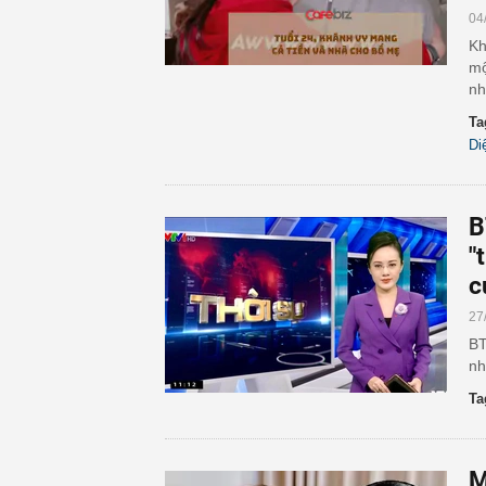
04
Kh
mộ
nh
Ta
Di
B
"
c
27
BT
nh
Ta
M