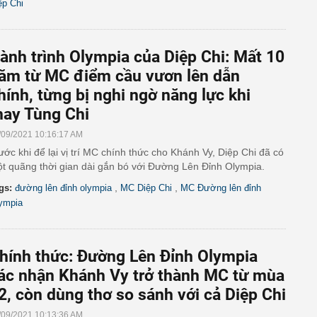
ệp Chi
ành trình Olympia của Diệp Chi: Mất 10
ăm từ MC điểm cầu vươn lên dẫn
hính, từng bị nghi ngờ năng lực khi
hay Tùng Chi
/09/2021 10:16:17 AM
ước khi để lại vị trí MC chính thức cho Khánh Vy, Diệp Chi đã có
t quãng thời gian dài gắn bó với Đường Lên Đỉnh Olympia.
,
,
gs:
đường lên đỉnh olympia
MC Diệp Chi
MC Đường lên đỉnh
ympia
hính thức: Đường Lên Đỉnh Olympia
ác nhận Khánh Vy trở thành MC từ mùa
2, còn dùng thơ so sánh với cả Diệp Chi
/09/2021 10:13:36 AM