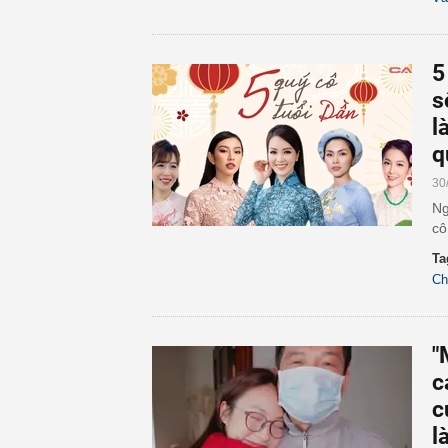
5
s
l
q
30
Ng
cô
Ta
Ch
"
c
c
l