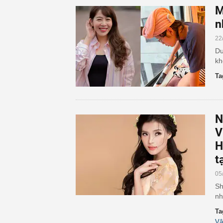
M
n
22
Dư
kh
Ta
N
V
H
t
05
Sh
nh
Ta
Vâ