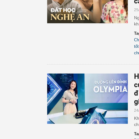
c
25
Ng
kh
Ta
Ch
tố
ch
H
c
đ
g
24
Kh
ch
Ta