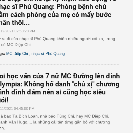
hạc sĩ Phú Quang: Phòng bệnh chú
ằm cách phòng của mẹ có mấy bước
hân thôi...
/12/2021 02:53:28 PM
 ra đi của nhạc sĩ Phú Quang khiến nhiều người xót xa, trong
 có MC Diệp Chi.
,
gs:
MC Diệp Chi
nhạc sĩ Phú Quang
oi học vấn của 7 nữ MC Đường lên đỉnh
lympia: Không hổ danh "chủ xị" chương
rình đình đám nên ai cũng học siêu
iỏi!
/11/2021 04:45:00 PM
à báo Tạ Bích Loan, nhà báo Tùng Chi, hay MC Diệp Chi,
anh Vân Hugo,... là những cái tên từng gắn bó với chương
ình.