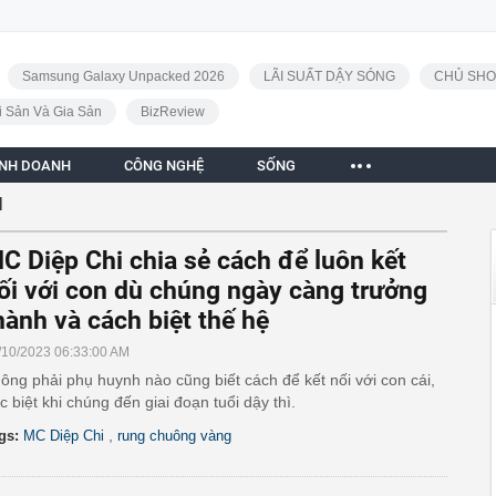
Samsung Galaxy Unpacked 2026
LÃI SUẤT DẬY SÓNG
CHỦ SHO
i Sản Và Gia Sản
BizReview
INH DOANH
CÔNG NGHỆ
SỐNG
I
C Diệp Chi chia sẻ cách để luôn kết
ối với con dù chúng ngày càng trưởng
hành và cách biệt thế hệ
/10/2023 06:33:00 AM
ông phải phụ huynh nào cũng biết cách để kết nối với con cái,
c biệt khi chúng đến giai đoạn tuổi dậy thì.
,
gs:
MC Diệp Chi
rung chuông vàng