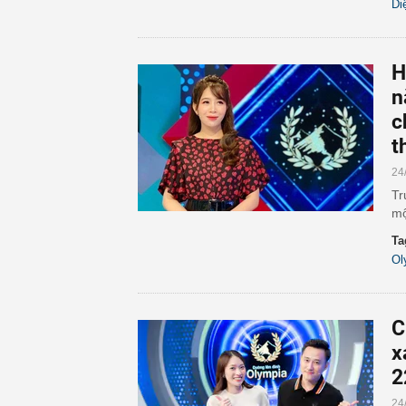
Di
H
n
c
t
24
Tr
mộ
Ta
Ol
C
x
2
24