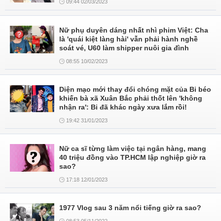
09:44 02/03/2023
Nữ phụ duyên dáng nhất nhì phim Việt: Cha
là 'quái kiệt làng hài' vẫn phải hành nghề
soát vé, U60 làm shipper nuôi gia đình
08:55 10/02/2023
Diện mạo mới thay đổi chóng mặt của Bi béo
khiến bà xã Xuân Bắc phải thốt lên 'không
nhận ra': Bi đã khác ngày xưa lắm rồi!
19:42 31/01/2023
Nữ ca sĩ từng làm việc tại ngân hàng, mang
40 triệu đồng vào TP.HCM lập nghiệp giờ ra
sao?
17:18 12/01/2023
1977 Vlog sau 3 năm nổi tiếng giờ ra sao?