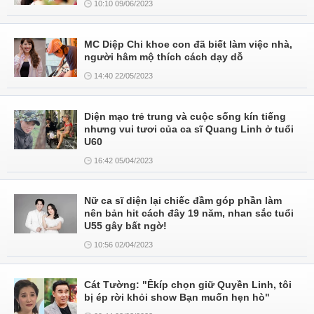
10:10 09/06/2023
MC Diệp Chi khoe con đã biết làm việc nhà,
người hâm mộ thích cách dạy dỗ
14:40 22/05/2023
Diện mạo trẻ trung và cuộc sống kín tiếng
nhưng vui tươi của ca sĩ Quang Linh ở tuổi
U60
16:42 05/04/2023
Nữ ca sĩ diện lại chiếc đầm góp phần làm
nên bản hit cách đây 19 năm, nhan sắc tuổi
U55 gây bất ngờ!
10:56 02/04/2023
Cát Tường: "Êkíp chọn giữ Quyền Linh, tôi
bị ép rời khỏi show Bạn muốn hẹn hò"