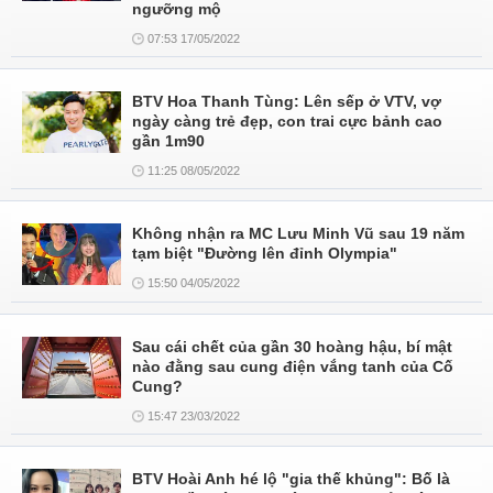
ngưỡng mộ
07:53 17/05/2022
BTV Hoa Thanh Tùng: Lên sếp ở VTV, vợ
ngày càng trẻ đẹp, con trai cực bảnh cao
gần 1m90
11:25 08/05/2022
Không nhận ra MC Lưu Minh Vũ sau 19 năm
tạm biệt "Đường lên đỉnh Olympia"
15:50 04/05/2022
Sau cái chết của gần 30 hoàng hậu, bí mật
nào đằng sau cung điện vắng tanh của Cố
Cung?
15:47 23/03/2022
BTV Hoài Anh hé lộ "gia thế khủng": Bố là