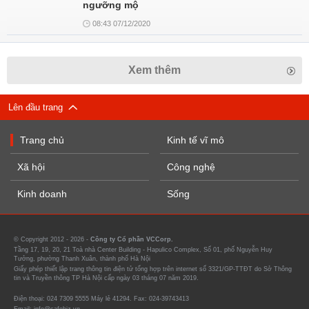
ngưỡng mộ
08:43 07/12/2020
Xem thêm
Lên đầu trang
Trang chủ
Kinh tế vĩ mô
Xã hội
Công nghệ
Kinh doanh
Sống
© Copyright 2012 - 2026 -
Công ty Cổ phần VCCorp.
Tầng 17, 19, 20, 21 Toà nhà Center Building - Hapulico Complex, Số 01, phố Nguyễn Huy
Tưởng, phường Thanh Xuân, thành phố Hà Nội
Giấy phép thiết lập trang thông tin điện tử tổng hợp trên internet số 3321/GP-TTĐT do Sở Thông
tin và Truyền thông TP Hà Nội cấp ngày 03 tháng 07 năm 2019.
Điện thoại: 024 7309 5555 Máy lẻ 41294. Fax: 024-39743413