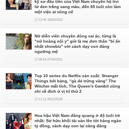
kỹ sư đầu tiên của Việt Nam chuyển hệ tivi
từ đen trắng sang màu, đến 65 tuổi còn làm
một việc ai cũng nể
12:45 18/03/2022
Nữ diễn viên chuyên đóng vai ác, từng là
"nữ hoàng nội y" giờ là mẹ đơn thân "bí ẩn
nhất showbiz" với cách dạy con đáng
ngưỡng mộ
08:54 07/04/2021
Top 10 series do Netflix sản xuất: Stranger
Things bét bảng, “gà đẻ trứng vàng” The
Witcher mất tích, The Queen's Gambit cũng
chỉ về đích ở vị trí thứ 2
11:12 20/12/2020
Hoa hậu Việt Nam đăng quang ở độ tuổi trẻ
nhất: Sở hữu khối tài sản lên tới hàng ngàn
tỷ đồng, cách dạy con lại càng đáng