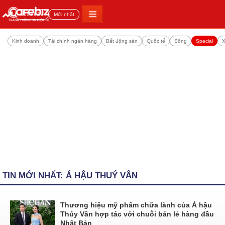
Đọc nhiều
Mới nhất
Kinh doanh
Tài chính ngân hàng
Bất động sản
Quốc tế
Sống
Special
X
TIN MỚI NHẤT: Á HẬU THUÝ VÂN
Thương hiệu mỹ phẩm chữa lành của Á hậu
Thúy Vân hợp tác với chuỗi bán lẻ hàng đầu
Nhật Bản