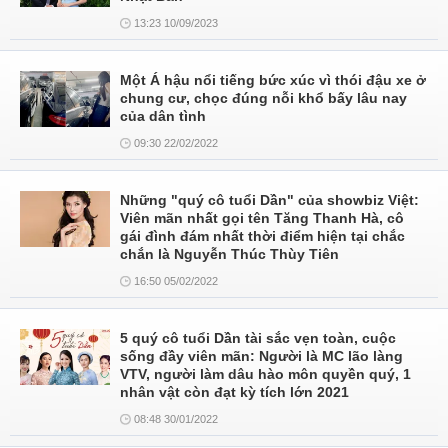
13:23 10/09/2023
Một Á hậu nổi tiếng bức xúc vì thói đậu xe ở
chung cư, chọc đúng nỗi khổ bấy lâu nay
của dân tình
09:30 22/02/2022
Những "quý cô tuổi Dần" của showbiz Việt:
Viên mãn nhất gọi tên Tăng Thanh Hà, cô
gái đình đám nhất thời điểm hiện tại chắc
chắn là Nguyễn Thúc Thùy Tiên
16:50 05/02/2022
5 quý cô tuổi Dần tài sắc vẹn toàn, cuộc
sống đầy viên mãn: Người là MC lão làng
VTV, người làm dâu hào môn quyền quý, 1
nhân vật còn đạt kỳ tích lớn 2021
08:48 30/01/2022