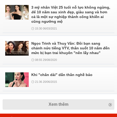
3 mỹ nhân Việt 25 tuổi nỗ lực không ngừng,
để 10 năm sau xinh đẹp, giàu sang và hơn
cả là một sự nghiệp thành công khiến ai
cũng ngưỡng mộ
15:30 06/03/2021
Ngọc Trinh và Thuỵ Vân: Đôi bạn sang
chảnh nức tiếng VTV, thân suốt 10 năm đến
mức bị bạn trai khuyên "nên lấy nhau"
08:55 29/08/2020
Khi "chân dài" dấn thân nghề báo
21:36 20/06/2015
Xem thêm