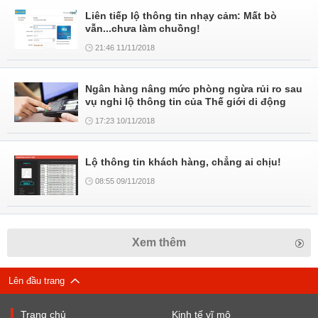
Liên tiếp lộ thông tin nhạy cảm: Mất bò
vẫn...chưa làm chuồng!
21:46 11/11/2018
Ngân hàng nâng mức phòng ngừa rủi ro sau
vụ nghi lộ thông tin của Thế giới di động
17:23 10/11/2018
Lộ thông tin khách hàng, chẳng ai chịu!
08:55 09/11/2018
Xem thêm
Lên đầu trang
Trang chủ
Kinh tế vĩ mô