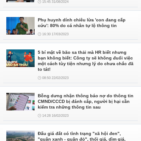
15:45 31/08/2024
Phụ huynh dính chiêu lừa 'con đang cấp
cứu': 80% do cá nhân tự lộ thông tin
16:30 17/03/2023
5 bí mật về bão sa thải mà HR biết nhưng
bạn không biết: Công ty sẽ không đuổi việc
một cách tùy tiện nhưng lý do chưa chắc đã
to tát!
08:50 22/02/2023
Bỗng dưng nhận thông báo nợ do thông tin
CMND/CCCD bị đánh cắp, người bị hại cần
kiểm tra những thông tin sau
14:28 16/02/2023
Đấu giá đất có tình trạng "xã hội đen",
"quân xanh - quân đỏ", thổi giá, dìm giá,