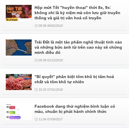
Hộp mứt Tết "huyền thoại" thời 8x, 9x:
không chỉ là kỷ niệm mà còn lưu giữ truyền
thống và giá trị văn hoá cổ truyền
09:36 06/02/2019
Trái Đất là một tác phẩm nghệ thuật tinh xảo
và những bức ảnh từ trên cao này sẽ chứng
minh điều đó
09:39 01/12/2018
"Bí quyết" phân biệt tôm khô bị tẩm hoá
chất và tôm khô tự nhiên
10:20 07/01/2018
Facebook đang thử nghiệm bình luận có
màu, chuẩn bị phát hành chính thức
11:04 07/09/2017