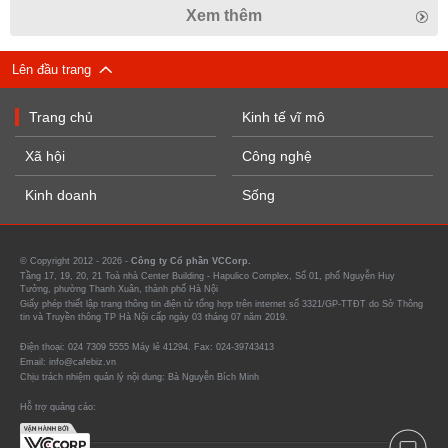
Xem thêm
Lên đầu trang
Trang chủ
Kinh tế vĩ mô
Xã hội
Công nghệ
Kinh doanh
Sống
© Copyright 2012 - 2026 -
Công ty Cổ phần VCCorp.
Tầng 17, 19, 20, 21 Toà nhà Center Building - Hapulico Complex, Số 01, phố Nguyễn Huy
Tưởng, phường Thanh Xuân, thành phố Hà Nội
Giấy phép thiết lập trang thông tin điện tử tổng hợp trên internet số 3321/GP-TTĐT do Sở Thông
tin và Truyền thông TP Hà Nội cấp ngày 03 tháng 07 năm 2019.
Điện thoại: 024 7309 5555 Máy lẻ 41294. Fax: 024-39743413
Email: info@cafebiz.vn
Chịu trách nhiệm quản lý nội dung: Bà Nguyễn Bích Minh
Hỗ trợ quảng cáo: