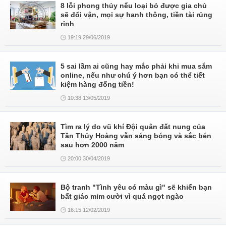
8 lỗi phong thủy nếu loại bỏ được gia chủ
sẽ đổi vận, mọi sự hanh thông, tiền tài rủng
rỉnh
19:19 29/06/2019
5 sai lầm ai cũng hay mắc phải khi mua sắm
online, nếu như chú ý hơn bạn có thể tiết
kiệm hàng đống tiền!
10:38 13/05/2019
Tìm ra lý do vũ khí Đội quân đất nung của
Tần Thủy Hoàng vẫn sáng bóng và sắc bén
sau hơn 2000 năm
20:00 30/04/2019
Bộ tranh "Tình yêu có màu gì" sẽ khiến bạn
bất giác mỉm cười vì quá ngọt ngào
16:15 12/02/2019