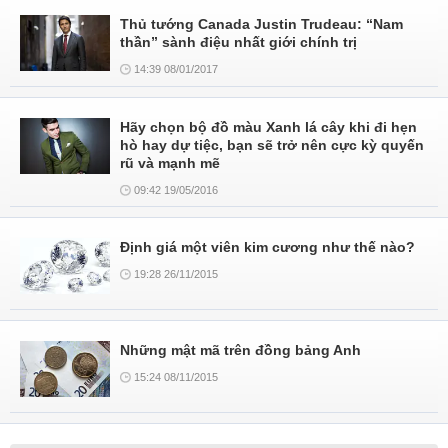
Thủ tướng Canada Justin Trudeau: “Nam
thần” sành điệu nhất giới chính trị
14:39 08/01/2017
Hãy chọn bộ đồ màu Xanh lá cây khi đi hẹn
hò hay dự tiệc, bạn sẽ trở nên cực kỳ quyến
rũ và mạnh mẽ
09:42 19/05/2016
Định giá một viên kim cương như thế nào?
19:28 26/11/2015
Những mật mã trên đồng bảng Anh
15:24 08/11/2015