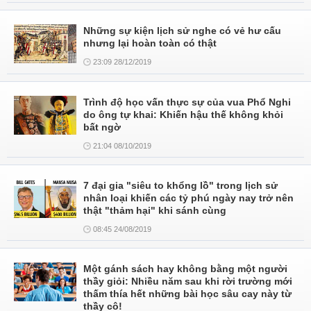
Những sự kiện lịch sử nghe có vẻ hư cấu
nhưng lại hoàn toàn có thật
23:09 28/12/2019
Trình độ học vấn thực sự của vua Phổ Nghi
do ông tự khai: Khiến hậu thế không khỏi
bất ngờ
21:04 08/10/2019
7 đại gia "siêu to khổng lồ" trong lịch sử
nhân loại khiến các tỷ phú ngày nay trở nên
thật "thảm hại" khi sánh cùng
08:45 24/08/2019
Một gánh sách hay không bằng một người
thầy giỏi: Nhiều năm sau khi rời trường mới
thấm thía hết những bài học sâu cay này từ
thầy cô!