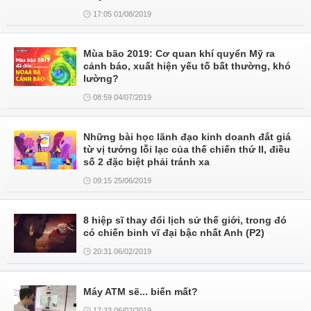
17:05 01/08/2019
Mùa bão 2019: Cơ quan khí quyển Mỹ ra
cảnh báo, xuất hiện yếu tố bất thường, khó
lường?
08:59 04/07/2019
Những bài học lãnh đạo kinh doanh đắt giá
từ vị tướng lỗi lạc của thế chiến thứ II, điều
số 2 đặc biệt phải tránh xa
09:15 25/06/2019
8 hiệp sĩ thay đổi lịch sử thế giới, trong đó
có chiến binh vĩ đại bậc nhất Anh (P2)
20:31 06/02/2019
Máy ATM sẽ... biến mất?
17:33 06/02/2019