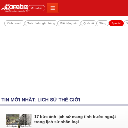
Đọc nhiều
Mới nhất
Kinh doanh
Tài chính ngân hàng
Bất động sản
Quốc tế
Sống
Special
X
TIN MỚI NHẤT: LỊCH SỬ THẾ GIỚI
17 bức ảnh lịch sử mang tính bước ngoặt
trong lịch sử nhân loại