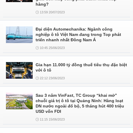
hàng?
13:59 20/07/2023
Đại diện Automechanika: Ngành công
nghiệp ô tô Việt Nam đang trong Top phát
triển nhanh nhất Đông Nam Á
10:45 25/06/2023
Gia hạn 11.000 tỷ đồng thuế tiêu thụ đặc biệt
với ô tô
22:12 23/06/2023
Sau 3 năm VinFast, TC Group “khai mở”
chuỗi giá trị ô tô tại Quảng Ninh: Hàng loạt
DN nước ngoài đổ bộ, 5 tháng hút 400 triệu
USD vốn FDI
11:15 15/06/2023