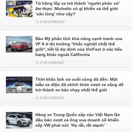
Từ hãng lốp xe trở thành ‘người phán xử’
ẩm thực: Michelin có gì khiến cả thế giới
‘săn lùng’ như vậy?
14:25 07/06/2023
Báo Mỹ phân tích khả năng cạnh tranh của
VF 8 ở thị trường ''khắc nghiệt nhất thế
giới'', tiết lộ dự định của VinFast ở các tiểu
bang khác ngoài California
17:05 01/06/2023
Thời khắc lịch sử cuối cùng đã đến: Một
mẫu xe điện đã chính thức vượt xe xăng để
trở thành xe bán chạy nhất thế giới
10:06 26/05/2023
Hãng xe Trung Quốc sắp vào Việt Nam lần
đầu bán vượt cả ông vua doanh số khiến
sếp VW phải nói: 'Họ rất, rất mạnh'