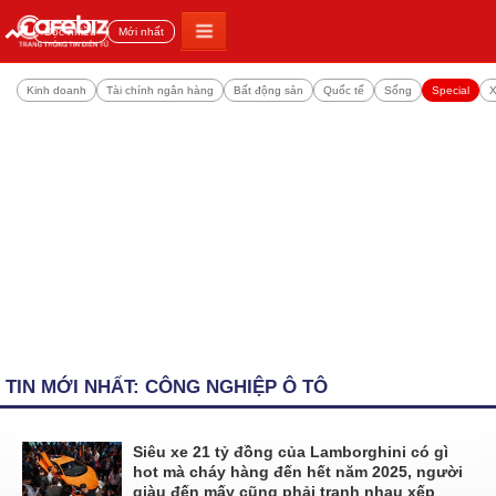
Đọc nhiều
Mới nhất
Kinh doanh
Tài chính ngân hàng
Bất động sản
Quốc tế
Sống
Special
X
TIN MỚI NHẤT: CÔNG NGHIỆP Ô TÔ
Siêu xe 21 tỷ đồng của Lamborghini có gì
hot mà cháy hàng đến hết năm 2025, người
giàu đến mấy cũng phải tranh nhau xếp