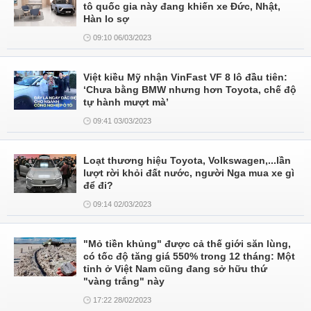
tô quốc gia này đang khiến xe Đức, Nhật,
Hàn lo sợ
09:10 06/03/2023
Việt kiều Mỹ nhận VinFast VF 8 lô đầu tiên:
‘Chưa bằng BMW nhưng hơn Toyota, chế độ
tự hành mượt mà’
09:41 03/03/2023
Loạt thương hiệu Toyota, Volkswagen,...lần
lượt rời khỏi đất nước, người Nga mua xe gì
để đi?
09:14 02/03/2023
"Mỏ tiền khủng" được cả thế giới săn lùng,
có tốc độ tăng giá 550% trong 12 tháng: Một
tỉnh ở Việt Nam cũng đang sở hữu thứ
"vàng trắng" này
17:22 28/02/2023