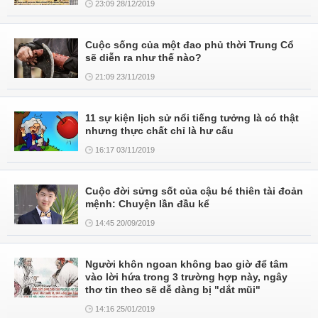
23:09 28/12/2019
Cuộc sống của một đao phủ thời Trung Cổ
sẽ diễn ra như thế nào?
21:09 23/11/2019
11 sự kiện lịch sử nổi tiếng tưởng là có thật
nhưng thực chất chỉ là hư cấu
16:17 03/11/2019
Cuộc đời sửng sốt của cậu bé thiên tài đoản
mệnh: Chuyện lần đầu kể
14:45 20/09/2019
Người khôn ngoan không bao giờ để tâm
vào lời hứa trong 3 trường hợp này, ngây
thơ tin theo sẽ dễ dàng bị "dắt mũi"
14:16 25/01/2019