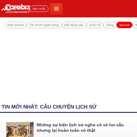
Đọc nhiều
Mới nhất
Kinh doanh
Tài chính ngân hàng
Bất động sản
Quốc tế
Sống
Special
X
TIN MỚI NHẤT: CÂU CHUYỆN LỊCH SỬ
Những sự kiện lịch sử nghe có vẻ hư cấu
nhưng lại hoàn toàn có thật