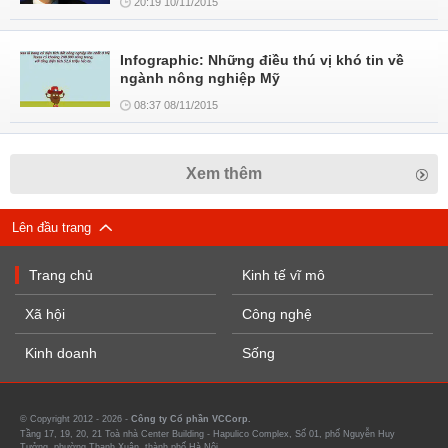
20:19 10/11/2015
Infographic: Những điều thú vị khó tin về
ngành nông nghiệp Mỹ
08:37 08/11/2015
Xem thêm
Lên đầu trang
Trang chủ
Kinh tế vĩ mô
Xã hội
Công nghệ
Kinh doanh
Sống
© Copyright 2012 - 2026 -
Công ty Cổ phần VCCorp.
Tầng 17, 19, 20, 21 Toà nhà Center Building - Hapulico Complex, Số 01, phố Nguyễn Huy
Tưởng, phường Thanh Xuân, thành phố Hà Nội