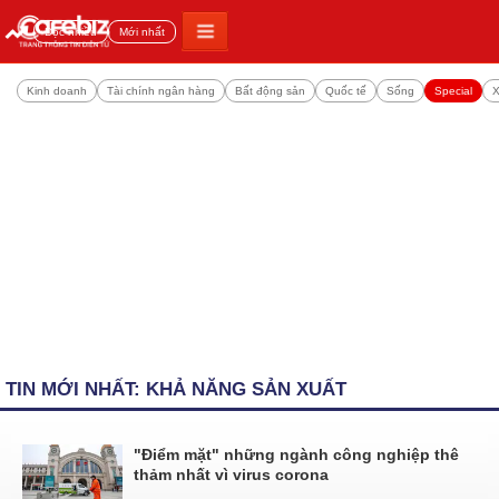
Đọc nhiều
Mới nhất
Kinh doanh
Tài chính ngân hàng
Bất động sản
Quốc tế
Sống
Special
X
TIN MỚI NHẤT: KHẢ NĂNG SẢN XUẤT
"Điểm mặt" những ngành công nghiệp thê
thảm nhất vì virus corona