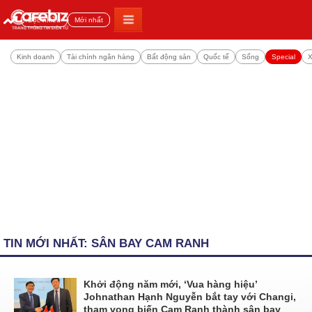
Đọc nhiều
Mới nhất
Kinh doanh
Tài chính ngân hàng
Bất động sản
Quốc tế
Sống
Special
X
TIN MỚI NHẤT: SÂN BAY CAM RANH
Khởi động năm mới, ‘Vua hàng hiệu’
Johnathan Hạnh Nguyễn bắt tay với Changi,
tham vọng biến Cam Ranh thành sân bay