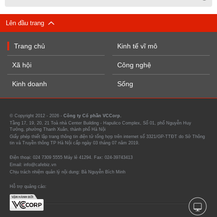
Lên đầu trang
Trang chủ
Kinh tế vĩ mô
Xã hội
Công nghệ
Kinh doanh
Sống
© Copyright 2012 - 2026 -
Công ty Cổ phần VCCorp.
Tầng 17, 19, 20, 21 Toà nhà Center Building - Hapulico Complex, Số 01, phố Nguyễn Huy
Tưởng, phường Thanh Xuân, thành phố Hà Nội
Giấy phép thiết lập trang thông tin điện tử tổng hợp trên internet số 3321/GP-TTĐT do Sở Thông
tin và Truyền thông TP Hà Nội cấp ngày 03 tháng 07 năm 2019.
Điện thoại: 024 7309 5555 Máy lẻ 41294. Fax: 024-39743413
Email: info@cafebiz.vn
Chịu trách nhiệm quản lý nội dung: Bà Nguyễn Bích Minh
Hỗ trợ quảng cáo: