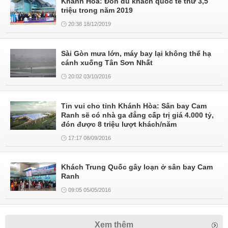
Khánh Hòa: Đón du khách quốc tế thứ 3,5
triệu trong năm 2019
20:38 18/12/2019
Sài Gòn mưa lớn, máy bay lại không thể hạ
cánh xuống Tân Sơn Nhất
20:02 03/10/2016
Tin vui cho tỉnh Khánh Hòa: Sân bay Cam
Ranh sẽ có nhà ga đẳng cấp trị giá 4.000 tỷ,
đón được 8 triệu lượt khách/năm
17:17 08/09/2016
Khách Trung Quốc gây loạn ở sân bay Cam
Ranh
09:05 05/05/2016
Xem thêm