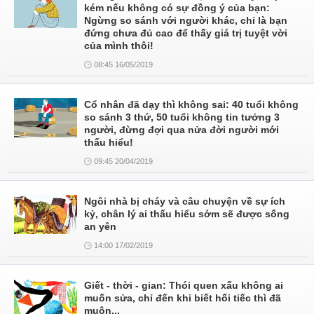
kém nếu không có sự đồng ý của bạn:
Ngừng so sánh với người khác, chỉ là bạn
đứng chưa đủ cao để thấy giá trị tuyệt vời
của mình thôi!
08:45 16/05/2019
Cổ nhân đã dạy thì không sai: 40 tuổi không
so sánh 3 thứ, 50 tuổi không tin tưởng 3
người, đừng đợi qua nửa đời người mới
thấu hiểu!
09:45 20/04/2019
Ngôi nhà bị cháy và câu chuyện về sự ích
kỷ, chân lý ai thấu hiểu sớm sẽ được sống
an yên
14:00 17/02/2019
Giết - thời - gian: Thói quen xấu không ai
muốn sửa, chỉ đến khi biết hối tiếc thì đã
muộn...