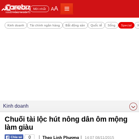
A
A
Đọc nhiều
Mới nhất
Kinh doanh
Tài chính ngân hàng
Bất động sản
Quốc tế
Sống
Special
X
Kinh doanh
Chuối tài lộc hút nông dân ôm mộng
làm giàu
|
|
0
Theo Linh Phương
14:07 08/11/2015