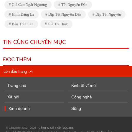
Giá Cao Ngất Ngưởng
Tết Nguyên Đán
Hình Dáng Lạ
Dịp Tết Nguyên Đán
Dịp Tết Nguyên
Bán Tràn Lan
Giá Trị Thực
TIN CÙNG CHUYÊN MỤC
ĐỌC THÊM
Lên đầu trang
Trang chủ
Kinh tế vĩ mô
Xã hội
Công nghệ
Kinh doanh
Sống
© Copyright 2012 - 2026 -
Công ty Cổ phần VCCorp.