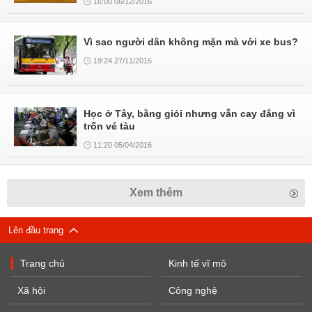
16:00 06/12/2016
Vì sao người dân không mặn mà với xe bus?
19:24 27/11/2016
Học ở Tây, bằng giỏi nhưng vẫn cay đắng vì
trốn vé tàu
11:20 05/04/2016
Xem thêm
Lên đầu trang
Trang chủ
Kinh tế vĩ mô
Xã hội
Công nghệ