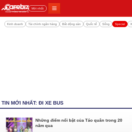
Đọc nhiều
Mới nhất
Kinh doanh
Tài chính ngân hàng
Bất động sản
Quốc tế
Sống
Special
X
TIN MỚI NHẤT: ĐI XE BUS
Những điểm nổi bật của Táo quân trong 20
năm qua