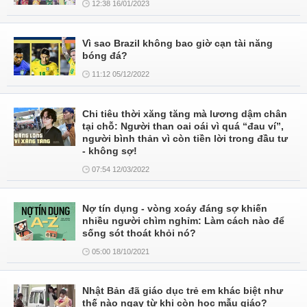
12:38 16/01/2023
Vì sao Brazil không bao giờ cạn tài năng
bóng đá?
11:12 05/12/2022
Chi tiêu thời xăng tăng mà lương dậm chân
tại chỗ: Người than oai oái vì quá “đau ví”,
người bình thản vì còn tiền lời trong đầu tư
- không sợ!
07:54 12/03/2022
Nợ tín dụng - vòng xoáy đáng sợ khiến
nhiều người chìm nghỉm: Làm cách nào để
sống sót thoát khỏi nó?
05:00 18/10/2021
Nhật Bản đã giáo dục trẻ em khác biệt như
thế nào ngay từ khi còn học mẫu giáo?