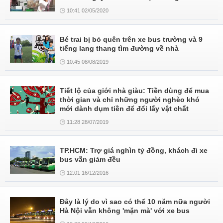
10:41 02/05/2020
Bé trai bị bỏ quên trên xe bus trường và 9
tiếng lang thang tìm đường về nhà
10:45 08/08/2019
Tiết lộ của giới nhà giàu: Tiền dùng để mua
thời gian và chỉ những người nghèo khó
mới dành dụm tiền để đổi lấy vật chất
11:28 28/07/2019
TP.HCM: Trợ giá nghìn tỷ đồng, khách đi xe
bus vẫn giảm đều
12:01 16/12/2016
Đây là lý do vì sao có thể 10 năm nữa người
Hà Nội vẫn không 'mặn mà' với xe bus