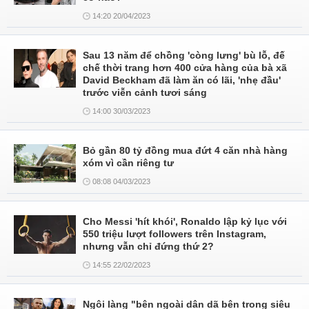
14:20 20/04/2023
Sau 13 năm để chồng 'còng lưng' bù lỗ, đế
chế thời trang hơn 400 cửa hàng của bà xã
David Beckham đã làm ăn có lãi, 'nhẹ đầu'
trước viễn cảnh tươi sáng
14:00 30/03/2023
Bỏ gần 80 tỷ đồng mua đứt 4 căn nhà hàng
xóm vì cần riêng tư
08:08 04/03/2023
Cho Messi 'hít khói', Ronaldo lập kỷ lục với
550 triệu lượt followers trên Instagram,
nhưng vẫn chỉ đứng thứ 2?
14:55 22/02/2023
Ngôi làng "bên ngoài dân dã bên trong siêu