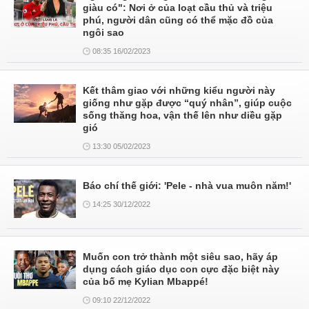
giàu có": Nơi ở của loạt cầu thủ và triệu
phú, người dân cũng có thể mặc đồ của
ngôi sao
08:35 16/02/2023
Kết thâm giao với những kiểu người này
giống như gặp được “quý nhân”, giúp cuộc
sống thăng hoa, vận thế lên như diều gặp
gió
13:30 05/02/2023
Báo chí thế giới: 'Pele - nhà vua muôn năm!'
14:25 30/12/2022
Muốn con trở thành một siêu sao, hãy áp
dụng cách giáo dục con cực đặc biệt này
của bố mẹ Kylian Mbappé!
09:10 22/12/2022