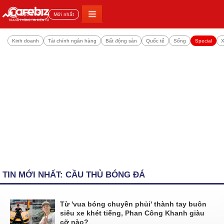
Đọc nhiều
Mới nhất
Kinh doanh
Tài chính ngân hàng
Bất động sản
Quốc tế
Sống
Special
X
TIN MỚI NHẤT: CẦU THỦ BÓNG ĐÁ
Từ 'vua bóng chuyền phủi' thành tay buôn
siêu xe khét tiếng, Phan Công Khanh giàu
cỡ nào?