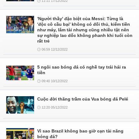
11:11 17/12/2022
'Người thầy' đặc biệt của Messi: Từng là
'độc cô cầu bại' không có đối thủ, kiếm tiền
như máy, lắm tài nhưng cũng nhiều tật nên
sự nghiệp lao dốc không phanh khi tuổi còn
rất trẻ
06:59 12/12/2022
5 ngôi sao bóng đá có nghề tay trái hái ra
tiền
09:40 10/12/2022
Cuộc đời thăng trầm của Vua bóng đá Pelé
12:20 05/12/2022
Vì sao Brazil không bao giờ cạn tài năng
bóng đá?