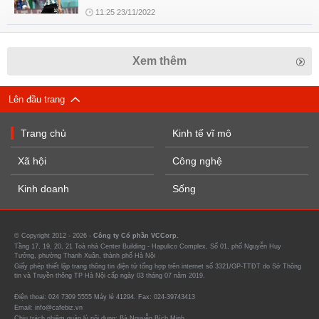
11:25 23/11/2022
Xem thêm
Lên đầu trang
Trang chủ
Kinh tế vĩ mô
Xã hội
Công nghệ
Kinh doanh
Sống
© Copyright 2012 - 2026 -
Công ty Cổ phần VCCorp.
Tầng 17, 19, 20, 21 Toà nhà Center Building - Hapulico Complex, Số 01, phố Nguyễn Huy
Tưởng, phường Thanh Xuân, thành phố Hà Nội
Giấy phép thiết lập trang thông tin điện tử tổng hợp trên internet số 3321/GP-TTĐT do Sở Thông
tin và Truyền thông TP Hà Nội cấp ngày 03 tháng 07 năm 2019.
Điện thoại: 024 7309 5555 Máy lẻ 41294. Fax: 024-39743413
Email: info@cafebiz.vn
Chịu trách nhiệm quản lý nội dung: Bà Nguyễn Bích Minh