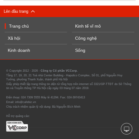
Lên đầu trang
Trang chủ
Kinh tế vĩ mô
Xã hội
Công nghệ
Kinh doanh
Sống
© Copyright 2012 - 2026 -
Công ty Cổ phần VCCorp.
Tầng 17, 19, 20, 21 Toà nhà Center Building - Hapulico Complex, Số 01, phố Nguyễn Huy
Tưởng, phường Thanh Xuân, thành phố Hà Nội
Giấy phép thiết lập trang thông tin điện tử tổng hợp trên internet số 3321/GP-TTĐT do Sở Thông
tin và Truyền thông TP Hà Nội cấp ngày 03 tháng 07 năm 2019.
Điện thoại: 024 7309 5555 Máy lẻ 41294. Fax: 024-39743413
Email: info@cafebiz.vn
Chịu trách nhiệm quản lý nội dung: Bà Nguyễn Bích Minh
Hỗ trợ quảng cáo: