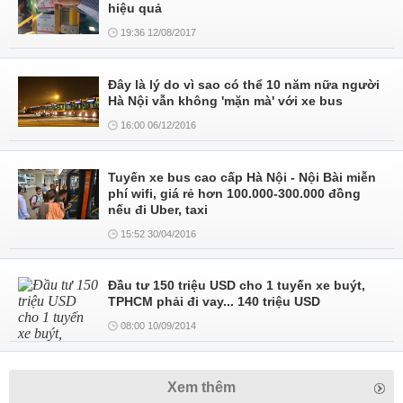
hiệu quả
19:36 12/08/2017
Đây là lý do vì sao có thể 10 năm nữa người
Hà Nội vẫn không 'mặn mà' với xe bus
16:00 06/12/2016
Tuyến xe bus cao cấp Hà Nội - Nội Bài miễn
phí wifi, giá rẻ hơn 100.000-300.000 đồng
nếu đi Uber, taxi
15:52 30/04/2016
Đầu tư 150 triệu USD cho 1 tuyến xe buýt,
TPHCM phải đi vay... 140 triệu USD
08:00 10/09/2014
Xem thêm