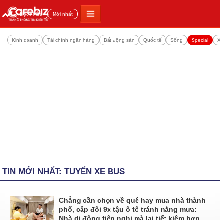
Đọc nhiều
Mới nhất
Kinh doanh
Tài chính ngân hàng
Bất động sản
Quốc tế
Sống
Special
X
TIN MỚI NHẤT: TUYẾN XE BUS
Chẳng cần chọn về quê hay mua nhà thành
phố, cặp đôi 9x tậu ô tô tránh nắng mưa:
Nhà di động tiện nghi mà lại tiết kiệm hơn