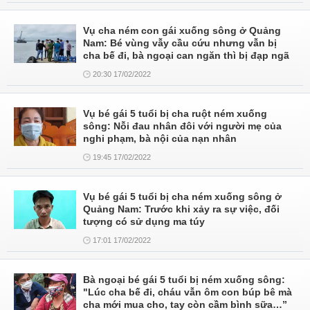
Vụ cha ném con gái xuống sông ở Quảng
Nam: Bé vùng vẫy cầu cứu nhưng vẫn bị
cha bế đi, bà ngoại can ngăn thì bị đạp ngã
20:30 17/02/2022
Vụ bé gái 5 tuổi bị cha ruột ném xuống
sông: Nỗi đau nhân đôi với người mẹ của
nghi phạm, bà nội của nạn nhân
19:45 17/02/2022
Vụ bé gái 5 tuổi bị cha ném xuống sông ở
Quảng Nam: Trước khi xảy ra sự việc, đối
tượng có sử dụng ma túy
17:01 17/02/2022
Bà ngoại bé gái 5 tuổi bị ném xuống sông:
"Lúc cha bế đi, cháu vẫn ôm con búp bê mà
cha mới mua cho, tay còn cầm bình sữa…”