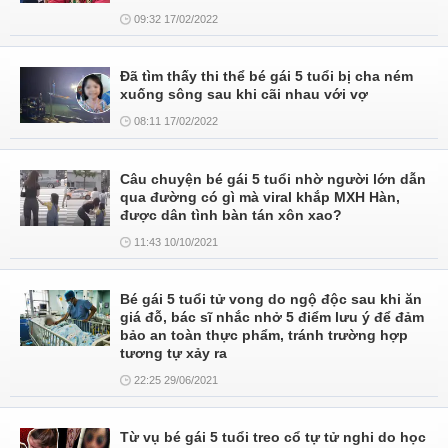
09:32 17/02/2022
Đã tìm thấy thi thể bé gái 5 tuổi bị cha ném
xuống sông sau khi cãi nhau với vợ
08:11 17/02/2022
Câu chuyện bé gái 5 tuổi nhờ người lớn dẫn
qua đường có gì mà viral khắp MXH Hàn,
được dân tình bàn tán xôn xao?
11:43 10/10/2021
Bé gái 5 tuổi tử vong do ngộ độc sau khi ăn
giá đỗ, bác sĩ nhắc nhở 5 điểm lưu ý để đảm
bảo an toàn thực phẩm, tránh trường hợp
tương tự xảy ra
22:25 29/06/2021
Từ vụ bé gái 5 tuổi treo cổ tự tử nghi do học