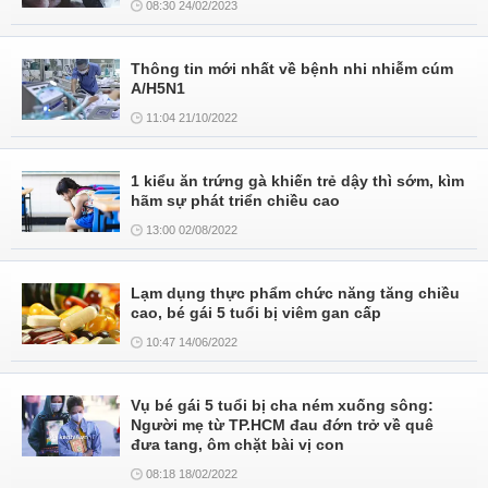
08:30 24/02/2023
Thông tin mới nhất về bệnh nhi nhiễm cúm
A/H5N1
11:04 21/10/2022
1 kiểu ăn trứng gà khiến trẻ dậy thì sớm, kìm
hãm sự phát triển chiều cao
13:00 02/08/2022
Lạm dụng thực phẩm chức năng tăng chiều
cao, bé gái 5 tuổi bị viêm gan cấp
10:47 14/06/2022
Vụ bé gái 5 tuổi bị cha ném xuống sông:
Người mẹ từ TP.HCM đau đớn trở về quê
đưa tang, ôm chặt bài vị con
08:18 18/02/2022