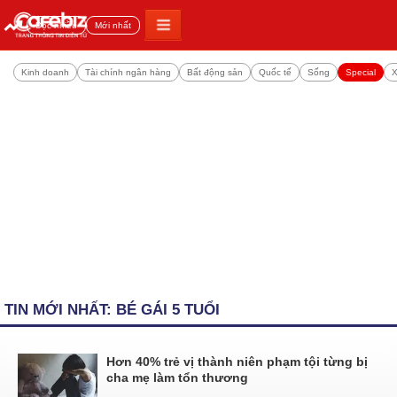
Đọc nhiều
Mới nhất
Kinh doanh
Tài chính ngân hàng
Bất động sản
Quốc tế
Sống
Special
X
TIN MỚI NHẤT: BÉ GÁI 5 TUỔI
Hơn 40% trẻ vị thành niên phạm tội từng bị
cha mẹ làm tổn thương