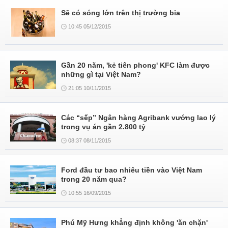
Sẽ có sóng lớn trên thị trường bia
10:45 05/12/2015
Gần 20 năm, 'kẻ tiên phong' KFC làm được
những gì tại Việt Nam?
21:05 10/11/2015
Các “sếp” Ngân hàng Agribank vướng lao lý
trong vụ án gần 2.800 tỷ
08:37 08/11/2015
Ford đầu tư bao nhiêu tiền vào Việt Nam
trong 20 năm qua?
10:55 16/09/2015
Phú Mỹ Hưng khẳng định không 'ăn chặn'