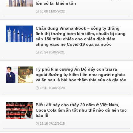
lớn có lãi khiêm tốn
10:08 11/05/2022
Chân dung Vinahankook – công ty thống
lĩnh thị trường bơm kim tiêm, chuẩn bị cung
cấp 150 triệu chiếc cho chiến dịch tiêm
chủng vaccine Covid-19 của cả nước
23:54 28/06/2021
Tỷ phú kim cương Ấn Độ đẩy con trai ra
ngoài đường tự kiếm tiền như người nghèo
và ẩn sau là bài học thấm thía của cả gia tộc
13:41 10/08/2020
Biểu đồ này cho thấy 20 năm ở Việt Nam,
Coca Cola làm ăn tốt như thế nào dù liên tục
báo lỗ
16:16 07/12/2015