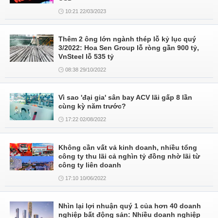
10:21 22/03/2023
Thêm 2 ông lớn ngành thép lỗ kỷ lục quý
3/2022: Hoa Sen Group lỗ ròng gần 900 tỷ,
VnSteel lỗ 535 tỷ
08:38 29/10/2022
Vì sao 'đại gia' sân bay ACV lãi gấp 8 lần
cùng kỳ năm trước?
17:22 02/08/2022
Không cần vất vả kinh doanh, nhiều tổng
công ty thu lãi cả nghìn tỷ đồng nhờ lãi từ
công ty liên doanh
17:10 10/06/2022
Nhìn lại lợi nhuận quý 1 của hơn 40 doanh
nghiệp bất động sản: Nhiều doanh nghiệp