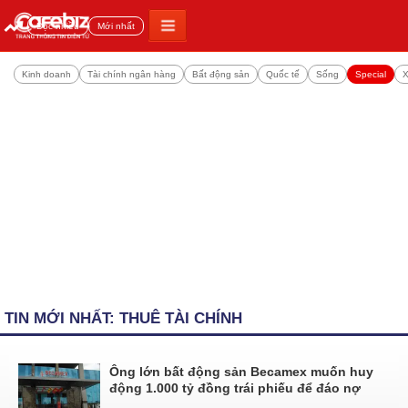
Đọc nhiều
Mới nhất
Kinh doanh
Tài chính ngân hàng
Bất động sản
Quốc tế
Sống
Special
X
TIN MỚI NHẤT: THUÊ TÀI CHÍNH
Ông lớn bất động sản Becamex muốn huy
động 1.000 tỷ đồng trái phiếu để đáo nợ