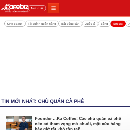
Đọc nhiều
Mới nhất
Kinh doanh
Tài chính ngân hàng
Bất động sản
Quốc tế
Sống
Special
X
TIN MỚI NHẤT: CHỦ QUÁN CÀ PHÊ
Founder …Ka Coffee: Các chủ quán cà phê
nên có tham vọng mở chuỗi, một cửa hàng
bây giờ rất khó tồn tại!