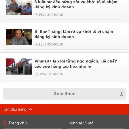
6 luật sư đều sửng sốt vụ khởi tố vì chậm
đăng ký kinh doanh
16:29 21/04/2016
Bí thư Thăng: làm rõ vụ khởi tố vì chậm
đăng ký kinh doanh
11:42 20/04/2016
Vinmart+ len lỏi từng ngõ ngách, 'đè chết'
các cửa hàng tạp hóa nhỏ lẻ
08:07 12/04/2016
Xem thêm
Lên đầu trang
Trang chủ
Kinh tế vĩ mô