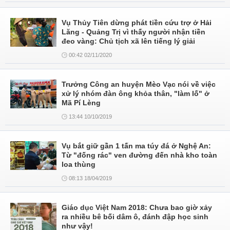
Vụ Thủy Tiên dừng phát tiền cứu trợ ở Hải
Lăng - Quảng Trị vì thấy người nhận tiền
đeo vàng: Chủ tịch xã lên tiếng lý giải
00:42 02/11/2020
Trưởng Công an huyện Mèo Vạc nói về việc
xử lý nhóm đàn ông khỏa thân, "làm lố" ở
Mã Pí Lèng
13:44 10/10/2019
Vụ bắt giữ gần 1 tấn ma túy đá ở Nghệ An:
Từ "đống rác" ven đường đến nhà kho toàn
loa thùng
08:13 18/04/2019
Giáo dục Việt Nam 2018: Chưa bao giờ xảy
ra nhiều bê bối dâm ô, đánh đập học sinh
như vậy!