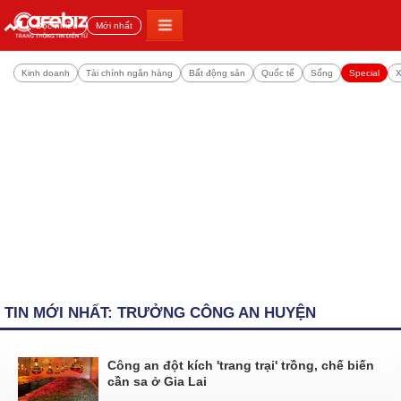
Đọc nhiều
Mới nhất
Kinh doanh
Tài chính ngân hàng
Bất động sản
Quốc tế
Sống
Special
X
TIN MỚI NHẤT: TRƯỞNG CÔNG AN HUYỆN
Công an đột kích 'trang trại' trồng, chế biến
cần sa ở Gia Lai