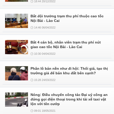
18:44 20/12/2022
Bắt đội trưởng trạm thu phí thuộc cao tốc
Nội Bài - Lào Cai
14:46 06/04/2022
Bắt 4 cán bộ, nhân viên trạm thu phí nút
giao cao tốc Nội Bài - Lào Cai
10:30 04/04/2022
Phân lô bán nền như đi hội: Thổi giá, tạo thị
trường giả để bán khu đất bên cạnh?
15:28 24/03/2022
Nóng: Điều chuyển công tác Đại uý công an
đứng gọi điện thoại trong khi tài xế taxi vật
lộn với tên cướp
09:01 18/05/2021