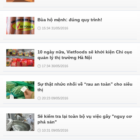
Bùa hộ mệnh: đúng quy trình!
15:34 31/05/2016
10 ngày nữa, Vietfoods sẽ khởi kiện Chi cục
quản lý thị trường Hà Nội
17:34 30/05/2016
Sự thật nhức nhối về “rau an toàn” cho siêu
thị
20:23 09/05/2016
Sẽ kiểm tra lại toàn bộ vụ việc gây "nguy cơ
phá sản"
10:31 09/05/2016