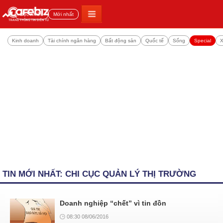
Đọc nhiều
Mới nhất
Kinh doanh
Tài chính ngân hàng
Bất động sản
Quốc tế
Sống
Special
X
TIN MỚI NHẤT: CHI CỤC QUẢN LÝ THỊ TRƯỜNG
Doanh nghiệp “chết” vì tin đồn
08:30 08/06/2016