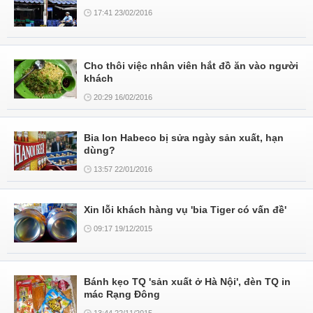
17:41 23/02/2016
Cho thôi việc nhân viên hắt đồ ăn vào người
khách
20:29 16/02/2016
Bia lon Habeco bị sửa ngày sản xuất, hạn
dùng?
13:57 22/01/2016
Xin lỗi khách hàng vụ 'bia Tiger có vấn đề'
09:17 19/12/2015
Bánh kẹo TQ 'sản xuất ở Hà Nội', đèn TQ in
mác Rạng Đông