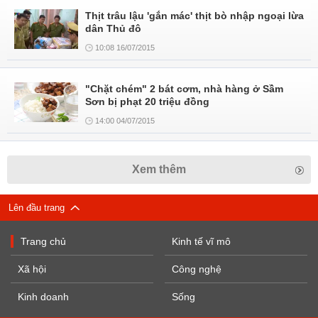
Thịt trâu lậu 'gắn mác' thịt bò nhập ngoại lừa
dân Thủ đô
10:08 16/07/2015
"Chặt chém" 2 bát cơm, nhà hàng ở Sầm
Sơn bị phạt 20 triệu đồng
14:00 04/07/2015
Xem thêm
Lên đầu trang
Trang chủ
Kinh tế vĩ mô
Xã hội
Công nghệ
Kinh doanh
Sống