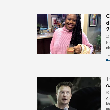
C
đ
2
16
Nh
nh
Ta
th
T
c
05
Ch
kh
qu