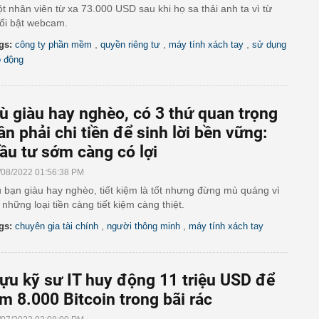
t nhân viên từ xa 73.000 USD sau khi họ sa thải anh ta vì từ
ối bật webcam.
,
,
,
gs:
công ty phần mềm
quyền riêng tư
máy tính xách tay
sử dụng
o động
ù giàu hay nghèo, có 3 thứ quan trọng
ần phải chi tiền để sinh lời bền vững:
ầu tư sớm càng có lợi
/08/2022 01:56:38 PM
 bạn giàu hay nghèo, tiết kiệm là tốt nhưng đừng mù quáng vì
 những loại tiền càng tiết kiệm càng thiệt.
,
,
gs:
chuyên gia tài chính
người thông minh
máy tính xách tay
ựu kỹ sư IT huy động 11 triệu USD để
ìm 8.000 Bitcoin trong bãi rác