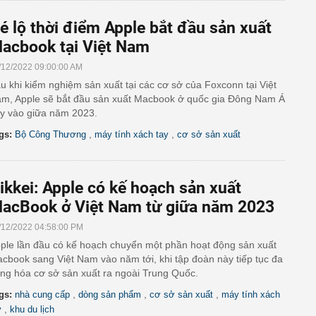
é lộ thời điểm Apple bắt đầu sản xuất
acbook tại Việt Nam
/12/2022 09:00:00 AM
u khi kiểm nghiệm sản xuất tại các cơ sở của Foxconn tại Việt
m, Apple sẽ bắt đầu sản xuất Macbook ở quốc gia Đông Nam Á
y vào giữa năm 2023.
,
,
gs:
Bộ Công Thương
máy tính xách tay
cơ sở sản xuất
ikkei: Apple có kế hoạch sản xuất
acBook ở Việt Nam từ giữa năm 2023
/12/2022 04:58:00 PM
ple lần đầu có kế hoạch chuyển một phần hoạt động sản xuất
cbook sang Việt Nam vào năm tới, khi tập đoàn này tiếp tục đa
ng hóa cơ sở sản xuất ra ngoài Trung Quốc.
,
,
,
gs:
nhà cung cấp
dòng sản phẩm
cơ sở sản xuất
máy tính xách
,
y
khu du lịch