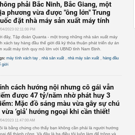
hông phải Bắc Ninh, Bắc Giang, một
ịa phương vừa được "ông lớn" Trung
uốc đặt nhà máy sản xuất máy tính
/04/2023 02:11:00 PM
i đây, Tập đoàn Quanta - một trong những nhà sản xuất máy
nh xách tay hàng đầu thế giới đã ký thỏa thuận phát triển dự án
n xuất máy tính quy mô lớn với UBND tỉnh Nam Định.
,
,
,
gs:
máy tính xách tay
nhà sản xuất
nhà máy sản xuất
hàng đầu
ế giới
ính cách hướng nội nhưng cô gái vẫn
iếm được 47 tỷ/năm nhờ phát huy 3
iểm: Mặc đồ sáng màu vừa gây sự chú
, vừa ‘giả’ hướng ngoại khi cần thiết!
/04/2023 11:47:00 AM
ôi là bằng chứng cho thấy bạn không cần phải là người hướng
oại để thành công. Và đây là ba điều tôi luôn làm để trông và