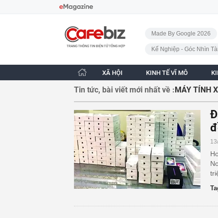
Bỏ qua điều hướng
CafeBiz - Trang chủ
Made By Google 2026
Kế Nghiệp - Góc Nhìn Tà
XÃ HỘI
KINH TẾ VĨ MÔ
K
Tin tức, bài viết mới nhất về :
MÁY TÍNH 
Đ
đ
13
Hơ
No
tr
Ta