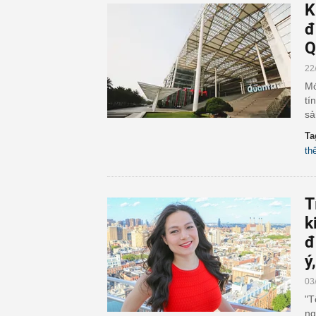
K
đ
Q
22
Mớ
tí
sả
Ta
th
T
k
đ
ý
03
"T
ng