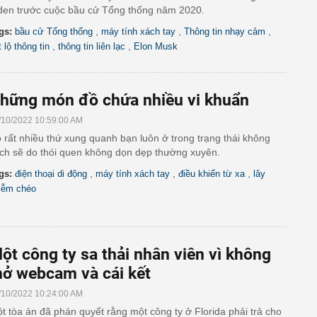
den trước cuộc bầu cử Tổng thống năm 2020.
,
,
,
gs:
bầu cử Tổng thống
máy tính xách tay
Thông tin nhạy cảm
,
,
t lộ thông tin
thông tin liên lạc
Elon Musk
hững món đồ chứa nhiều vi khuẩn
/10/2022 10:59:00 AM
 rất nhiều thứ xung quanh bạn luôn ở trong trạng thái không
ch sẽ do thói quen không dọn dẹp thường xuyên.
,
,
,
gs:
điện thoại di động
máy tính xách tay
điều khiển từ xa
lây
iễm chéo
ột công ty sa thải nhân viên vì không
ở webcam và cái kết
/10/2022 10:24:00 AM
t tòa án đã phán quyết rằng một công ty ở Florida phải trả cho