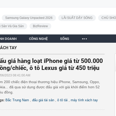
Samsung Galaxy Unpacked 2026
LÃI SUẤT DẬY SÓNG
CHỦ SHO
i Sản Và Gia Sản
BizReview
INH DOANH
CÔNG NGHỆ
SỐNG
XÁCH TAY
ấu giá hàng loạt iPhone giá từ 500.000
ồng/chiếc, ô tô Lexus giá từ 450 triệu
/06/2023 08:41:00 AM
n 200 chiếc điện thoại thương hiệu iPhone, Samsung, Oppo,
kia... đã qua sử dụng được đấu giá với giá khởi điểm hơn 52
iệu đồng.
,
,
,
gs:
Bắc Trung Nam
đấu giá tài sản
ô tô tải
máy tính xách tay