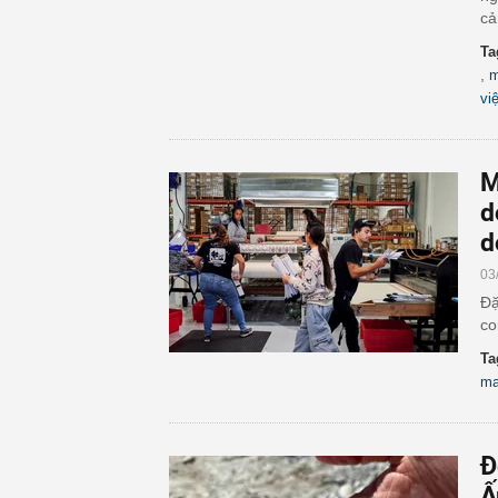
cả
Ta
,
m
vi
M
d
d
03
Đặ
co
Ta
ma
Đ
Ấ