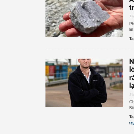
t
12
Ph
li
Ta
N
l
r
lạ
13
Ch
Bi
Ta
ta