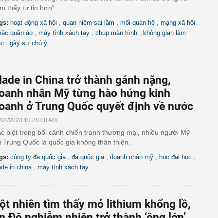
m thấy tự tin hơn".
,
,
,
gs:
hoạt động xã hội
quan niệm sai lầm
mối quan hệ
mạng xã hội
,
,
,
ặc quần áo
máy tính xách tay
chụp màn hình
không gian làm
,
ệc
gây sự chú ý
ade in China trở thành gánh nặng,
oanh nhân Mỹ từng hào hứng kinh
oanh ở Trung Quốc quyết định về nước
/04/2023 10:28:00 AM
c biệt trong bối cảnh chiến tranh thương mại, nhiều người Mỹ
i Trung Quốc là quốc gia không thân thiện.
,
,
,
,
gs:
công ty đa quốc gia
đa quốc gia
doanh nhân mỹ
học đại học
,
de in china
máy tính xách tay
ột nhiên tìm thấy mỏ lithium khổng lồ,
n Độ nghiễm nhiên trở thành ‘ông lớn’