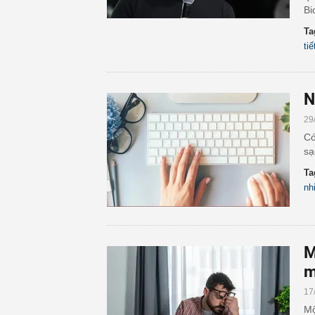
Bi
Ta
tiế
N
29
Có
sạ
Ta
nh
M
m
17
Mộ