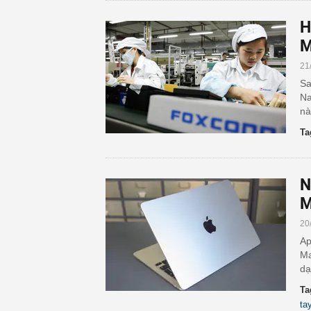
H
M
21
Sa
Na
nà
Ta
N
M
20
Ap
Ma
dạ
Ta
ta