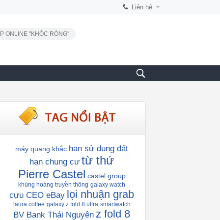
Liên hệ
P ONLINE "KHÓC RÒNG"
hạn sử dụng đất
máy quang khắc
từ thứ
hạn chung cư
Pierre Castel
castel group
khủng hoàng truyền thông
galaxy watch
lọi nhuận grab
cựu CEO eBay
laura coffee
galaxy z fold 8 ultra
smartwatch
z fold 8
BV Bank Thái Nguyên