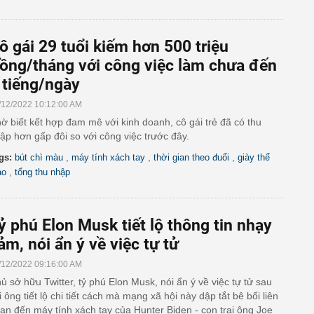
ô gái 29 tuổi kiếm hơn 500 triệu
ồng/tháng với công việc làm chưa đến
 tiếng/ngày
/12/2022 10:12:00 AM
ờ biết kết hợp đam mê với kinh doanh, cô gái trẻ đã có thu
ập hơn gấp đôi so với công việc trước đây.
,
,
,
gs:
bút chì màu
máy tính xách tay
thời gian theo đuổi
giày thể
,
ao
tổng thu nhập
ỷ phú Elon Musk tiết lộ thông tin nhạy
ảm, nói ẩn ý về việc tự tử
/12/2022 09:16:00 AM
ủ sở hữu Twitter, tỷ phú Elon Musk, nói ẩn ý về việc tự tử sau
i ông tiết lộ chi tiết cách mà mạng xã hội này dập tắt bê bối liên
an đến máy tính xách tay của Hunter Biden - con trai ông Joe