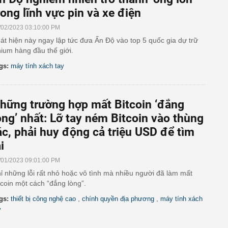
rong lĩnh vực pin và xe điện
/02/2023 03:10:00 PM
át hiện này ngay lập tức đưa Ấn Độ vào top 5 quốc gia dự trữ
thium hàng đầu thế giới.
gs:
máy tính xách tay
hững trường hợp mất Bitcoin ‘đắng
òng’ nhất: Lỡ tay ném Bitcoin vào thùng
ác, phải huy động cả triệu USD để tìm
i
/01/2023 09:01:00 PM
ỉ những lỗi rất nhỏ hoặc vô tình mà nhiều người đã làm mất
tcoin một cách “đắng lòng”.
,
,
gs:
thiết bị công nghệ cao
chính quyền địa phương
máy tính xách
y