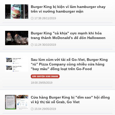
Burger King bị kiện vì làm hamburger chay
trên vỉ nướng hamburger mặn
17:38 28/11/2019
Burger King "cà khịa" cực mạnh khi hóa
trang thành McDonald’s để đón Halloween
11:24 30/10/2019
Sau lùm xùm với tài xế Go-Viet, Burger King
“rủ” Pizza Company cùng nhiều cửa hàng
"bay màu" đồng loạt trên Go-Food
18:00 29/05/2019
Cửa hàng Burger King bị "dìm sao" hội đồng
vì kỳ thị tài xế Grab, Go Viet
15:04 29/05/2019