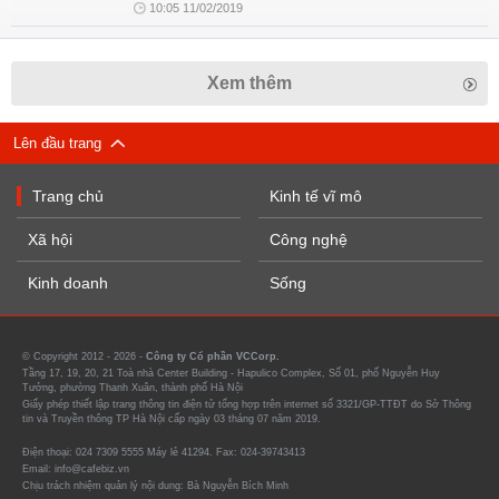
10:05 11/02/2019
Xem thêm
Lên đầu trang
Trang chủ
Kinh tế vĩ mô
Xã hội
Công nghệ
Kinh doanh
Sống
© Copyright 2012 - 2026 -
Công ty Cổ phần VCCorp.
Tầng 17, 19, 20, 21 Toà nhà Center Building - Hapulico Complex, Số 01, phố Nguyễn Huy
Tưởng, phường Thanh Xuân, thành phố Hà Nội
Giấy phép thiết lập trang thông tin điện tử tổng hợp trên internet số 3321/GP-TTĐT do Sở Thông
tin và Truyền thông TP Hà Nội cấp ngày 03 tháng 07 năm 2019.
Điện thoại: 024 7309 5555 Máy lẻ 41294. Fax: 024-39743413
Email: info@cafebiz.vn
Chịu trách nhiệm quản lý nội dung: Bà Nguyễn Bích Minh