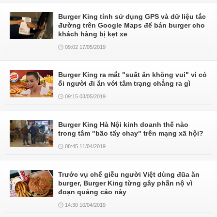
Burger King tính sử dụng GPS và dữ liệu tắc
đường trên Google Maps để bán burger cho
khách hàng bị kẹt xe
09:02 17/05/2019
Burger King ra mắt "suất ăn không vui" vì có
ối người đi ăn với tâm trạng chẳng ra gì
09:15 03/05/2019
Burger King Hà Nội kinh doanh thế nào
trong tâm "bão tẩy chay" trên mạng xã hội?
08:45 11/04/2019
Trước vụ chế giễu người Việt dùng đũa ăn
burger, Burger King từng gây phẫn nộ vì
đoạn quảng cáo này
14:30 10/04/2019