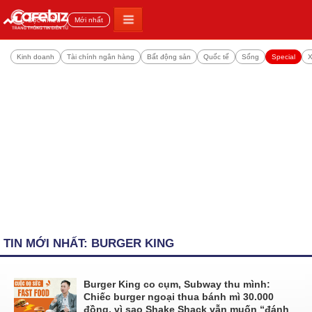
Đọc nhiều
Mới nhất
Kinh doanh
Tài chính ngân hàng
Bất động sản
Quốc tế
Sống
Special
X
TIN MỚI NHẤT: BURGER KING
Burger King co cụm, Subway thu mình:
Chiếc burger ngoại thua bánh mì 30.000
đồng, vì sao Shake Shack vẫn muốn “đánh