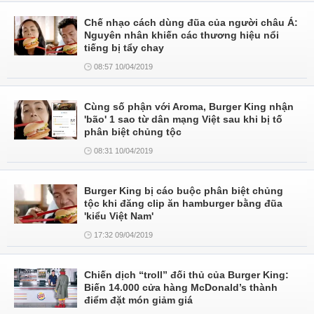
Chế nhạo cách dùng đũa của người châu Á:
Nguyên nhân khiến các thương hiệu nổi
tiếng bị tẩy chay
08:57 10/04/2019
Cùng số phận với Aroma, Burger King nhận
'bão' 1 sao từ dân mạng Việt sau khi bị tố
phân biệt chủng tộc
08:31 10/04/2019
Burger King bị cáo buộc phân biệt chủng
tộc khi đăng clip ăn hamburger bằng đũa
'kiểu Việt Nam'
17:32 09/04/2019
Chiến dịch “troll” đối thủ của Burger King:
Biến 14.000 cửa hàng McDonald’s thành
điểm đặt món giảm giá