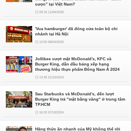
cược” tại Việt Nam?
09:16 11/04/2026
'Vua hamburger' đã đóng cửa toàn bộ chi
nhánh tại Hà Nội
10:50 08/04/2026
Jollibee vượt mặt McDonald’s, KFC và
Burger King, dẫn đầu bảng xếp hạng
thương hiệu thực phẩm Đông Nam Á 2024
13:45 21/10/2024
Sau Starbucks và McDonald’s, đến lượt
Burger King trả "mặt bằng vàng" ở trung tâm
TP.HCM
16:32 07/10/2024
Hãng thức ăn nhanh của Mỹ không thể rời