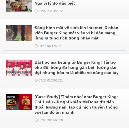
Nga vì lý do đặc biệt
21:02 23/03/2022
Đăng hình mất vệ sinh lên Internet, 3 nhân
viên Burger King mất việc vì bị dân mạng
lùng ra tung tích trong nháy mắt
09:45 06/12/2021
Bài học marketing từ Burger King: Tài trợ
cho đội bóng đá hạng gần bét, tưởng dại
dột nhưng hóa ra là chiêu vô cùng cao tay
07:36 01/09/2021
[Case Study] 'Thâm nho' như Burger King:
Chỉ 1 câu đề nghị khiến McDonald's tiến
thoái lưỡng nan, tạo cú hích truyền thông
với fan đồ ăn nhanh
07:06 30/06/2020