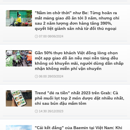
"Nằm im chờ thời" như Be: Từng hoãn ra
mắt mảng giao đồ ăn tới 3 năm, nhưng chỉ
sau 2 năm lượng đơn hàng tăng 390%,
quyết liệt giành sân nhà từ đối thủ ngoại
07:00 08/06/2024
Gần 50% thực khách Việt đồng lòng chọn
một app giao đồ ăn nếu mọi nền tảng đều
không có khuyến mãi, người dùng dần chấp
nhận không miễn phí vận chuyển
06:00 28/03/2024
Trend "đẻ ra tiền" nhất 2023 trên Grab: Cà
phê muối lọt top 2 món được đặt nhiều nhất,
chỉ sau bún đậu mắm tôm
14:30 26/12/2023
"Cái kết đắng" của Baemin tại Việt Nam: Khi