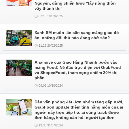
Nguyên, dùng chiến lược "lấy nông thôn
vây thành thị"
07:15 19/03/2025
Xanh SM muốn lấn sân sang mảng giao đồ
ăn, những đối thủ nào đang chờ sẵn?
11:25 20/02/2025
Ahamove của Giao Hàng Nhanh bước vào
mảng Food: Né đấu trực diện với GrabFood
và ShopeeFood, tham vọng chiếm 20% thị
phần
09:09 10/10/2024
Dân văn phòng đặt đơn nhóm tăng gấp rưỡi,
GrabFood update thêm tính năng món của ai
người nấy trực tiếp trả, ai cũng track được
đơn hàng, không cần hỏi người tạo đơn
13:30 31/07/2024