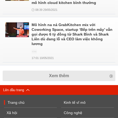
mô hình cloud kitchen bình thường
08:39 29/05/2021
Mô hình na ná GrabKitchen mix với
Coworking Space, startup ‘Bếp trên mây’ vẫn
gọi được 6 tỷ đồng từ Shark Bình và Shark
Liên dù đang lỗ và CEO làm việc không
lương
17:01 10/05/2021
Xem thêm
Lên đầu trang
Trang chủ
Kinh tế vĩ mô
Xã hội
Công nghệ