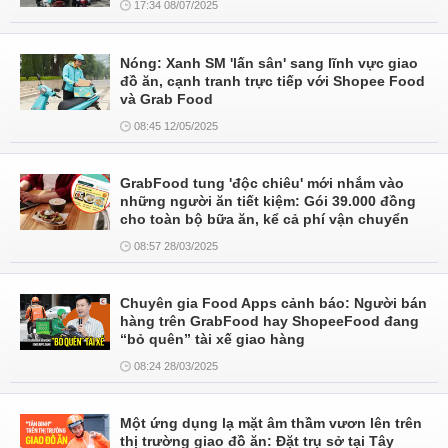
17:34 08/07/2025
Nóng: Xanh SM 'lấn sân' sang lĩnh vực giao
đồ ăn, cạnh tranh trực tiếp với Shopee Food
và Grab Food
08:45 12/05/2025
GrabFood tung 'độc chiêu' mới nhắm vào
những người ăn tiết kiệm: Gói 39.000 đồng
cho toàn bộ bữa ăn, kể cả phí vận chuyển
08:57 28/03/2025
Chuyên gia Food Apps cảnh báo: Người bán
hàng trên GrabFood hay ShopeeFood đang
“bỏ quên” tài xế giao hàng
08:24 28/03/2025
Một ứng dụng lạ mặt âm thầm vươn lên trên
thị trường giao đồ ăn: Đặt trụ sở tại Tây