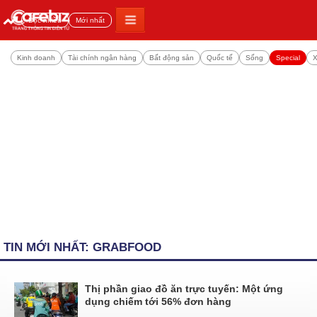
Đọc nhiều
Mới nhất
Kinh doanh
Tài chính ngân hàng
Bất động sản
Quốc tế
Sống
Special
X
TIN MỚI NHẤT: GRABFOOD
Thị phần giao đồ ăn trực tuyến: Một ứng
dụng chiếm tới 56% đơn hàng