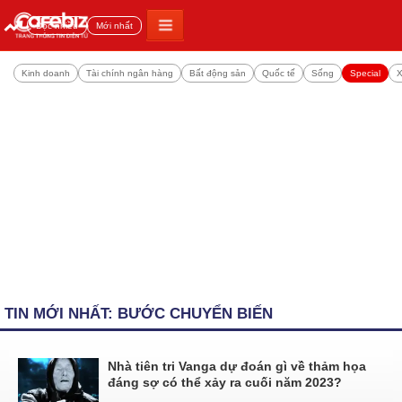
Đọc nhiều
Mới nhất
Kinh doanh
Tài chính ngân hàng
Bất động sản
Quốc tế
Sống
Special
X
TIN MỚI NHẤT: BƯỚC CHUYỂN BIẾN
Nhà tiên tri Vanga dự đoán gì về thảm họa
đáng sợ có thể xảy ra cuối năm 2023?