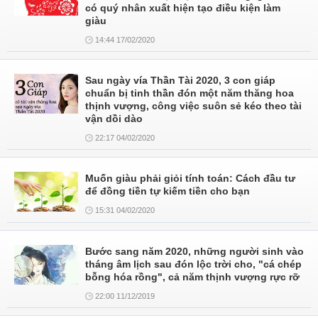
có quý nhân xuất hiện tạo điều kiện làm
giàu
14:44 17/02/2020
Sau ngày vía Thần Tài 2020, 3 con giáp
chuẩn bị tinh thần đón một năm thăng hoa
thịnh vượng, công việc suôn sẻ kéo theo tài
vận dồi dào
22:17 04/02/2020
Muốn giàu phải giỏi tính toán: Cách đầu tư
để đồng tiền tự kiếm tiền cho bạn
15:31 04/02/2020
Bước sang năm 2020, những người sinh vào
tháng âm lịch sau đón lộc trời cho, "cá chép
bỗng hóa rồng", cả năm thịnh vượng rực rỡ
22:00 11/12/2019