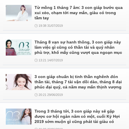
Từ mồng 1 tháng 7 âm: 3 con giáp bước qua
xui xẻo, chạm tới may mắn, giàu có trong
tầm tay
19:38 31/07/2019
Tháng 8 vạn sự hanh thông, 3 con giáp này
làm việc gì cũng có thần tài và quý nhân
phù trợ, khổ mấy cũng vượt qua ngoạn mục
13:21 14/07/2019
3 con giáp chuẩn bị tinh thần nghênh đón
thần tài, tháng 7 tài vận dồi dào, tháng 8 đại
phúc đại quý, cả năm may mắn thịnh vượng
20:21 29/06/2019
Trong 3 tháng tới, 3 con giáp này sẽ gặp
được cơ hội ngàn năm có một, cuối Kỷ Hợi
2019 sớm muộn gì cũng phát tài giàu có