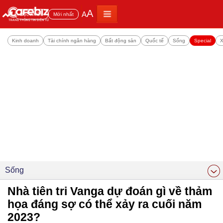
A
A
Đọc nhiều
Mới nhất
Kinh doanh
Tài chính ngân hàng
Bất động sản
Quốc tế
Sống
Special
X
Sống
Nhà tiên tri Vanga dự đoán gì về thảm
họa đáng sợ có thể xảy ra cuối năm
2023?