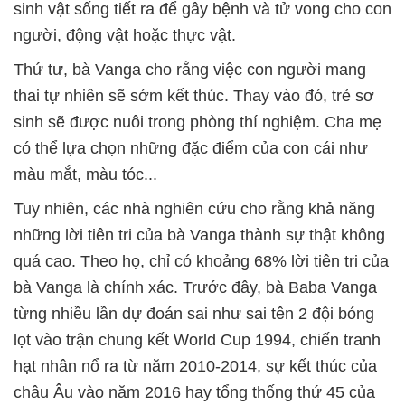
sinh vật sống tiết ra để gây bệnh và tử vong cho con
người, động vật hoặc thực vật.
Thứ tư, bà Vanga cho rằng việc con người mang
thai tự nhiên sẽ sớm kết thúc. Thay vào đó, trẻ sơ
sinh sẽ được nuôi trong phòng thí nghiệm. Cha mẹ
có thể lựa chọn những đặc điểm của con cái như
màu mắt, màu tóc...
Tuy nhiên, các nhà nghiên cứu cho rằng khả năng
những lời tiên tri của bà Vanga thành sự thật không
quá cao. Theo họ, chỉ có khoảng 68% lời tiên tri của
bà Vanga là chính xác. Trước đây, bà Baba Vanga
từng nhiều lần dự đoán sai như sai tên 2 đội bóng
lọt vào trận chung kết World Cup 1994, chiến tranh
hạt nhân nổ ra từ năm 2010-2014, sự kết thúc của
châu Âu vào năm 2016 hay tổng thống thứ 45 của