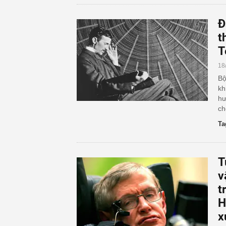
Đ
t
T
18
Bộ
kh
hư
ch
Ta
T
v
t
H
x