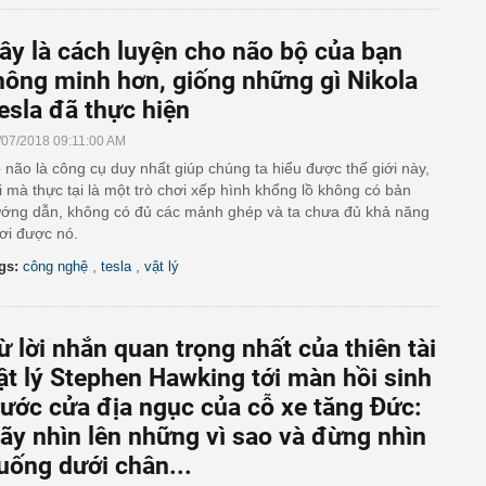
ây là cách luyện cho não bộ của bạn
hông minh hơn, giống những gì Nikola
esla đã thực hiện
/07/2018 09:11:00 AM
 não là công cụ duy nhất giúp chúng ta hiểu được thế giới này,
i mà thực tại là một trò chơi xếp hình khổng lồ không có bản
ớng dẫn, không có đủ các mảnh ghép và ta chưa đủ khả năng
ơi được nó.
,
,
gs:
công nghệ
tesla
vật lý
ừ lời nhắn quan trọng nhất của thiên tài
ật lý Stephen Hawking tới màn hồi sinh
rước cửa địa ngục của cỗ xe tăng Đức:
ãy nhìn lên những vì sao và đừng nhìn
uống dưới chân...