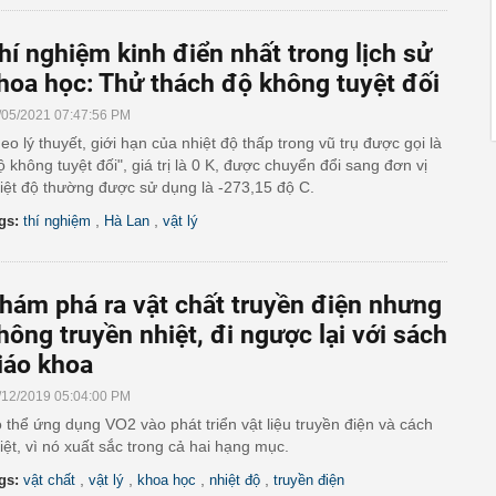
hí nghiệm kinh điển nhất trong lịch sử
hoa học: Thử thách độ không tuyệt đối
/05/2021 07:47:56 PM
eo lý thuyết, giới hạn của nhiệt độ thấp trong vũ trụ được gọi là
ộ không tuyệt đối", giá trị là 0 K, được chuyển đổi sang đơn vị
iệt độ thường được sử dụng là -273,15 độ C.
,
,
gs:
thí nghiệm
Hà Lan
vật lý
hám phá ra vật chất truyền điện nhưng
hông truyền nhiệt, đi ngược lại với sách
iáo khoa
/12/2019 05:04:00 PM
 thể ứng dụng VO2 vào phát triển vật liệu truyền điện và cách
iệt, vì nó xuất sắc trong cả hai hạng mục.
,
,
,
,
gs:
vật chất
vật lý
khoa học
nhiệt độ
truyền điện