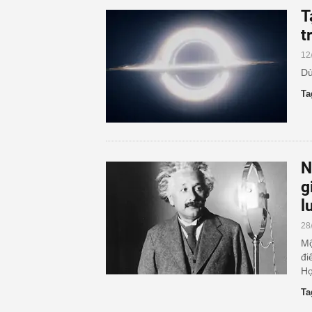
T
t
12
Dù
Ta
N
g
l
28
Mộ
đi
Họ
Ta