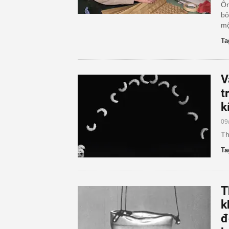
Ôn
bỏ
mộ
Ta
V
t
k
09
Th
Ta
T
k
đ