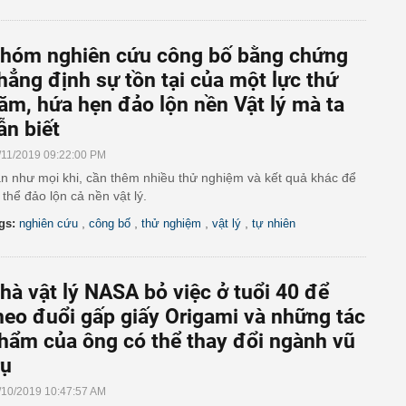
hóm nghiên cứu công bố bằng chứng
hẳng định sự tồn tại của một lực thứ
ăm, hứa hẹn đảo lộn nền Vật lý mà ta
ẫn biết
/11/2019 09:22:00 PM
n như mọi khi, cần thêm nhiều thử nghiệm và kết quả khác để
 thể đảo lộn cả nền vật lý.
,
,
,
,
gs:
nghiên cứu
công bố
thử nghiệm
vật lý
tự nhiên
hà vật lý NASA bỏ việc ở tuổi 40 để
heo đuổi gấp giấy Origami và những tác
hẩm của ông có thể thay đổi ngành vũ
rụ
/10/2019 10:47:57 AM