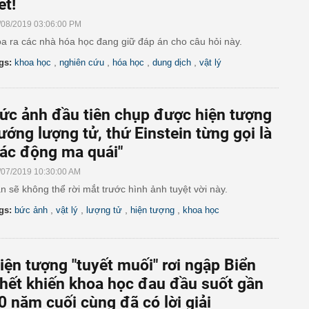
ét!
/08/2019 03:06:00 PM
a ra các nhà hóa học đang giữ đáp án cho câu hỏi này.
,
,
,
,
gs:
khoa học
nghiên cứu
hóa học
dung dịch
vật lý
ức ảnh đầu tiên chụp được hiện tượng
ướng lượng tử, thứ Einstein từng gọi là
tác động ma quái"
/07/2019 10:30:00 AM
n sẽ không thể rời mắt trước hình ảnh tuyệt vời này.
,
,
,
,
gs:
bức ảnh
vật lý
lượng tử
hiện tượng
khoa học
iện tượng "tuyết muối" rơi ngập Biển
hết khiến khoa học đau đầu suốt gần
0 năm cuối cùng đã có lời giải