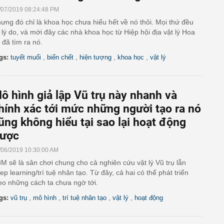
/07/2019 08:24:48 PM
ưng đó chỉ là khoa học chưa hiểu hết về nó thôi. Mọi thứ đều
 lý do, và mới đây các nhà khoa học từ Hiệp hội địa vật lý Hoa
 đã tìm ra nó.
,
,
,
,
gs:
tuyết muối
biển chết
hiện tượng
khoa học
vật lý
ô hình giả lập Vũ trụ này nhanh và
hính xác tới mức những người tạo ra nó
ũng không hiểu tại sao lại hoạt động
ược
/06/2019 10:30:00 AM
M sẽ là sân chơi chung cho cả nghiên cứu vật lý Vũ trụ lẫn
ep learning/trí tuệ nhân tạo. Từ đây, cả hai có thể phát triển
eo những cách ta chưa ngờ tới.
,
,
,
,
gs:
vũ trụ
mô hình
trí tuệ nhân tạo
vật lý
hoạt động