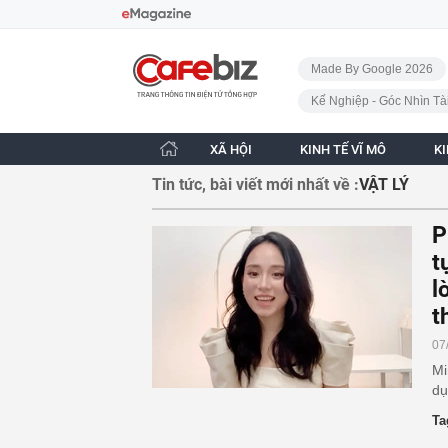
Bỏ qua điều hướng
CafeBiz - Trang chủ
Made By Google 2026
Kế Nghiệp - Góc Nhìn Tà
XÃ HỘI
KINH TẾ VĨ MÔ
K
Tin tức, bài viết mới nhất về :
VẬT LÝ
P
t
l
t
07
Mi
dụ
Ta