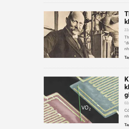
T
k
22
Th
"đ
nh
Ta
K
k
g
02
Có
nh
Ta