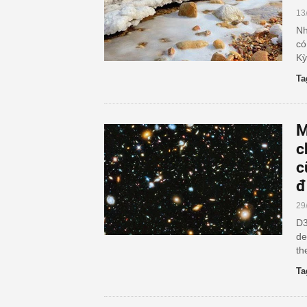
13
Nh
có
Kỳ
Ta
M
c
c
đ
29
D3
de
th
Ta