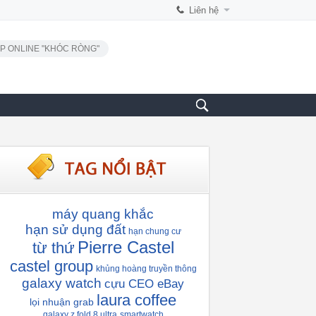
Liên hệ
P ONLINE "KHÓC RÒNG"
máy quang khắc
hạn sử dụng đất
hạn chung cư
Pierre Castel
từ thứ
castel group
khủng hoàng truyền thông
galaxy watch
cựu CEO eBay
laura coffee
lọi nhuận grab
galaxy z fold 8 ultra
smartwatch