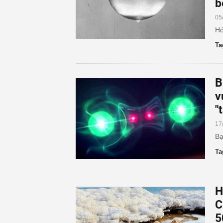
b
05
Hó
Ta
B
v
"
17
Bạ
Ta
H
C
5