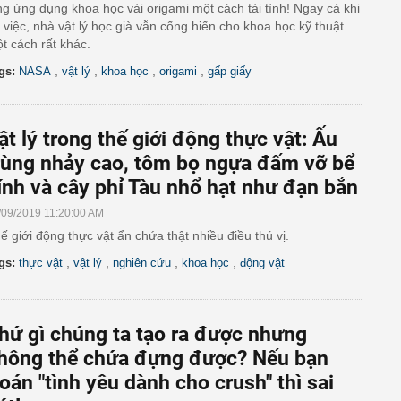
g ứng dụng khoa học vài origami một cách tài tình! Ngay cả khi
 việc, nhà vật lý học già vẫn cống hiến cho khoa học kỹ thuật
t cách rất khác.
,
,
,
,
gs:
NASA
vật lý
khoa học
origami
gấp giấy
ật lý trong thế giới động thực vật: Ấu
rùng nhảy cao, tôm bọ ngựa đấm vỡ bể
ính và cây phỉ Tàu nhổ hạt như đạn bắn
/09/2019 11:20:00 AM
ế giới động thực vật ẩn chứa thật nhiều điều thú vị.
,
,
,
,
gs:
thực vật
vật lý
nghiên cứu
khoa học
động vật
hứ gì chúng ta tạo ra được nhưng
hông thể chứa đựng được? Nếu bạn
oán "tình yêu dành cho crush" thì sai