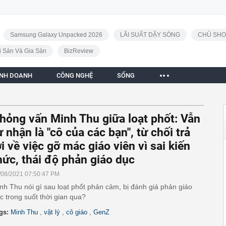
Samsung Galaxy Unpacked 2026
LÃI SUẤT DẬY SÓNG
CHỦ SHO
i Sản Và Gia Sản
BizReview
INH DOANH
CÔNG NGHỆ
SỐNG
hỏng vấn Minh Thu giữa loạt phốt: Vẫn
ự nhận là "cô của các bạn", từ chối trả
ời về việc gỡ mác giáo viên vì sai kiến
hức, thái độ phản giáo dục
/08/2021 07:50:47 PM
nh Thu nói gì sau loạt phốt phản cảm, bị đánh giá phản giáo
c trong suốt thời gian qua?
,
,
,
gs:
Minh Thu
vật lý
cô giáo
GenZ