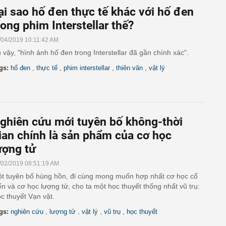
ại sao hố đen thực tế khác với hố đen
rong phim Interstellar thế?
/04/2019 10:11:42 AM
 vậy, "hình ảnh hố đen trong Interstellar đã gần chính xác".
,
,
,
,
gs:
hố đen
thực tế
phim interstellar
thiên văn
vật lý
ghiên cứu mới tuyên bố không-thời
ian chính là sản phẩm của cơ học
ượng tử
/02/2019 08:51:19 AM
t tuyên bố hùng hồn, đi cùng mong muốn hợp nhất cơ học cổ
ển và cơ học lượng tử, cho ta một học thuyết thống nhất vũ trụ:
c thuyết Vạn vật.
,
,
,
,
gs:
nghiên cứu
lượng tử
vật lý
vũ trụ
học thuyết