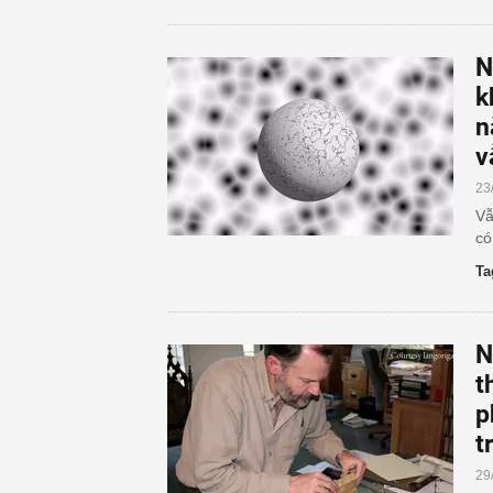
N
k
n
v
23
Vẫ
có
Ta
N
t
p
t
29