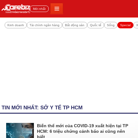
Đọc nhiều
Mới nhất
Kinh doanh
Tài chính ngân hàng
Bất động sản
Quốc tế
Sống
Special
X
TIN MỚI NHẤT: SỞ Y TẾ TP HCM
Biến thể mới của COVID-19 xuất hiện tại TP
HCM: 6 triệu chứng cảnh báo ai cũng nên
biết