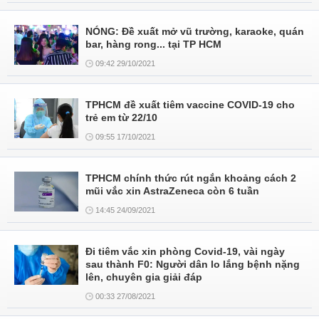
NÓNG: Đề xuất mở vũ trường, karaoke, quán
bar, hàng rong... tại TP HCM
09:42 29/10/2021
TPHCM đề xuất tiêm vaccine COVID-19 cho
trẻ em từ 22/10
09:55 17/10/2021
TPHCM chính thức rút ngắn khoảng cách 2
mũi vắc xin AstraZeneca còn 6 tuần
14:45 24/09/2021
Đi tiêm vắc xin phòng Covid-19, vài ngày
sau thành F0: Người dân lo lắng bệnh nặng
lên, chuyên gia giải đáp
00:33 27/08/2021