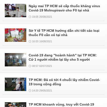
Ngày mai TP HCM sẽ cấp thuốc kháng virus
Covid-19 Molnupiravir cho F0 tại nhà
19:05 26/08/2021
Sở Y tế TP HCM hướng dẫn chi tiết các loại
thuốc F0 cần có tại nhà
16:03 16/08/2021
Covid-19 đang "hoành hành" tại TP HCM:
Cứ 1 người nhiễm lại lây cho 5 người
08:57 02/07/2021
TP HCM: Đã có tới 4 chuỗi lây nhiễm Covid-
19 trong cộng đồng
14:20 29/05/2021
TP HCM khoanh vùng, truy vết Covid-19