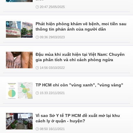
20:47 25/05/2025
Phát hiện phòng khám vẽ bệnh, moi tiền sau
thông tin phản ánh của người dân
09:36 29/03/2023
Đậu mùa khỉ xuất hiện tại Việt Nam: Chuyên
gia phân tích và chỉ cách phòng ngừa
14:56 03/10/2022
TP HCM chỉ còn "vùng xanh", "vùng vàng"
15:33 22/11/2021
Vì sao Sở Y tế TP HCM đề xuất mở lại khu
cách ly ở quận - huyện?
08:50 16/11/2021